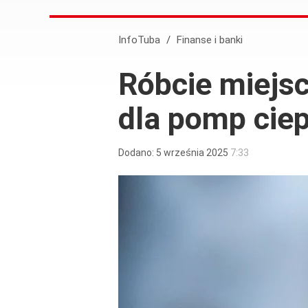
InfoTuba
/
Finanse i banki
Róbcie miejsc
dla pomp ciep
Dodano:
5
września
2025
7:33