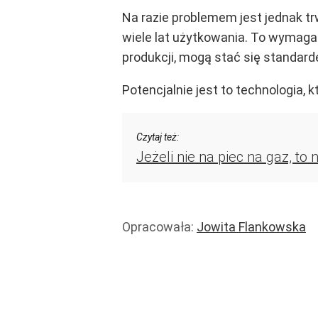
Na razie problemem jest jednak 
wiele lat użytkowania. To wymaga d
produkcji, mogą stać się standard
Potencjalnie jest to technologia, k
Czytaj też:
Jeżeli nie na piec na gaz, t
Opracowała:
Jowita Flankowska
Finanse i banki
Handel i usługi
Usługi
Rachunki