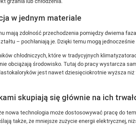
ekt grzania lub chłodzenia.
cja w jednym materiale
tanu mają zdolność przechodzenia pomiędzy dwiema faza
tałtu – pochłaniają je. Dzięki temu mogą jednocześnie p
ników chłodniczych, które w tradycyjnych klimatyzator
ześnie obciążają środowisko. Tutaj do pracy wystarcza 
lastokaloryków jest nawet dziesięciokrotnie wyższa ni
ami skupiają się głównie na ich trwał
 że nowa technologia może dostosowywać pracę do tem
ślają także, że mniejsze zużycie energii elektrycznej, ni