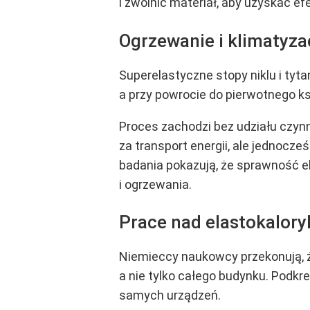
i zwolnić materiał, aby uzyskać ef
Ogrzewanie i klimatyza
Superelastyczne stopy niklu i ty
a przy powrocie do pierwotnego ksz
Proces zachodzi bez udziału czyn
za transport energii, ale jednoc
badania pokazują, że sprawność e
i ogrzewania.
Prace nad elastokaloryk
Niemieccy naukowcy przekonują,
a nie tylko całego budynku. Podkre
samych urządzeń.