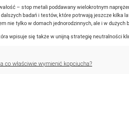
trwałość – stop metali poddawany wielokrotnym napręż
alszych badań i testów, które potrwają jeszcze kilka la
em nie tylko w domach jednorodzinnych, ale i w dużych 
tóra wpisuje się także w unijną strategię neutralności kl
o na co właściwie wymienić kopciucha?