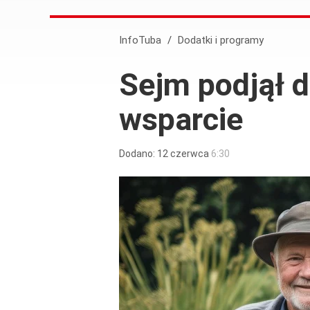
InfoTuba
/
Dodatki i programy
Sejm podjął 
wsparcie
Dodano:
12
czerwca
6:30