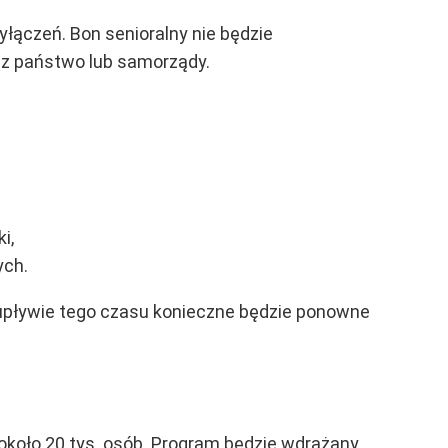
łączeń. Bon senioralny nie będzie
ez państwo lub samorządy.
i,
ych.
 upływie tego czasu konieczne będzie ponowne
około 20 tys. osób. Program będzie wdrażany