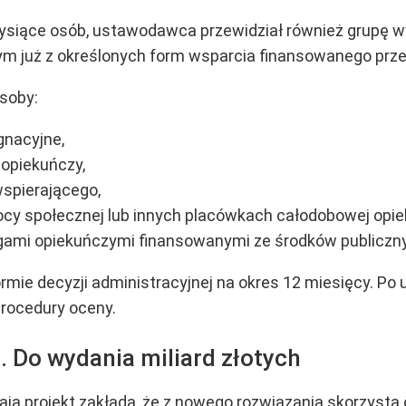
siące osób, ustawodawca przewidział również grupę wy
ym już z określonych form wsparcia finansowanego prz
osoby:
gnacyjne,
 opiekuńczy,
wspierającego,
 społecznej lub innych placówkach całodobowej opiek
ugami opiekuńczymi finansowanymi ze środków publiczn
rmie decyzji administracyjnej na okres 12 miesięcy. Po
procedury oceny.
 Do wydania miliard złotych
aja projekt
zakłada, że z nowego rozwiązania skorzysta 