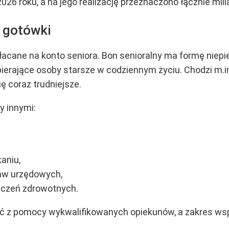
26 roku, a na jego realizację przeznaczono łącznie mili
 gotówki
acane na konto seniora. Bon senioralny ma formę niepi
pierające osoby starsze w codziennym życiu. Chodzi m
ię coraz trudniejsze.
 innymi:
aniu,
raw urzędowych,
dczeń zdrowotnych.
ać z pomocy wykwalifikowanych opiekunów, a zakres w