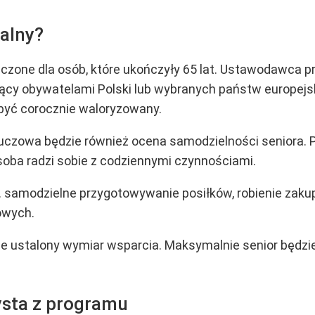
alny?
zone dla osób, które ukończyły 65 lat. Ustawodawca p
ący obywatelami Polski lub wybranych państw europejsk
 być corocznie waloryzowany.
luczowa będzie również ocena samodzielności seniora.
soba radzi sobie z codziennymi czynnościami.
 samodzielne przygotowywanie posiłków, robienie zakup
owych.
nie ustalony wymiar wsparcia. Maksymalnie senior będ
ysta z programu