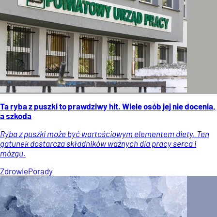
Ta ryba z puszki to prawdziwy hit. Wiele osób jej nie docenia,
a szkoda
Ryba z puszki może być wartościowym elementem diety. Ten
gatunek dostarcza składników ważnych dla pracy serca i
mózgu.
Zdrowie
Porady