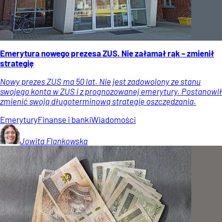
Emerytura nowego prezesa ZUS. Nie załamał rąk – zmienił
strategię
Nowy prezes ZUS ma 50 lat. Nie jest zadowolony ze stanu
swojego konta w ZUS i z prognozowanej emerytury. Postanowił
zmienić swoją długoterminową strategię oszczędzania.
Emerytury
Finanse i banki
Wiadomości
Jowita
Flankowska