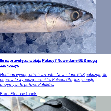
Ile naprawdę zarabiają Polacy? Nowe dane GUS mogą
zaskoczyć
Mediana wynagrodzeń wzrosła. Nowe dane GUS pokazują, ile
naprawdę wynoszą zarobki w Polsce. Oto, jaką pensję
otrzymywała połowa Polaków.
Praca
Finanse i banki