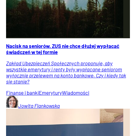
Nacisk na seniorów. ZUS nie chce dłużej wypłacać
świadczeń w tej formie
Zakład Ubezpieczeń Społecznych proponuje, aby
wszystkie emerytury i renty były wypłacane seniorom
wyłącznie przelewem na konto bankowe. Czy i kiedy tak
się stanie?
Finanse i banki
Emerytury
Wiadomości
Jowita
Flankowska