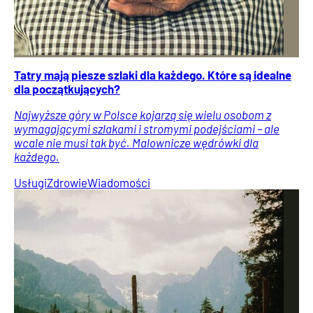
Tatry mają piesze szlaki dla każdego. Które są idealne
dla początkujących?
Najwyższe góry w Polsce kojarzą się wielu osobom z
wymagającymi szlakami i stromymi podejściami – ale
wcale nie musi tak być. Malownicze wędrówki dla
każdego.
Usługi
Zdrowie
Wiadomości