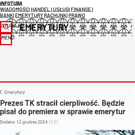
INFOTUBA
WIADOMOŚCI
HANDEL I USŁUGI
FINANSE I
BANKI
EMERYTURY
RACHUNKI
PRAWO
EMERYTURY
SZUKAJ
MENU
Emerytury
Prezes TK stracił cierpliwość. Będzie
pisał do premiera w sprawie emerytur
Dodano:
12
grudnia
2024
10:51