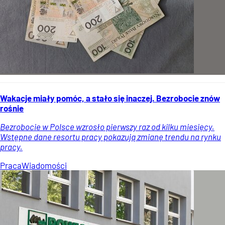
Wakacje miały pomóc, a stało się inaczej. Bezrobocie znów
rośnie
Bezrobocie w Polsce wzrosło pierwszy raz od kilku miesięcy.
Wstępne dane resortu pracy pokazują zmianę trendu na rynku
pracy.
Praca
Wiadomości