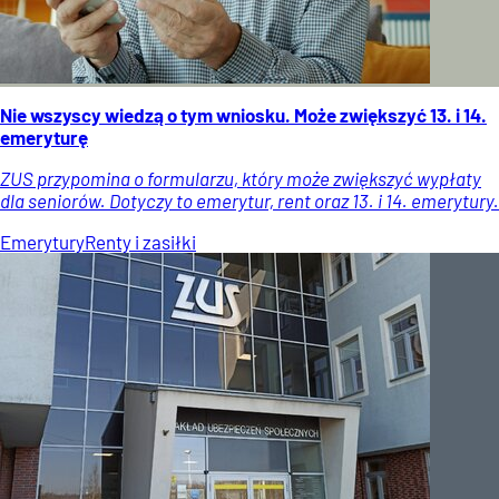
Nie wszyscy wiedzą o tym wniosku. Może zwiększyć 13. i 14.
emeryturę
ZUS przypomina o formularzu, który może zwiększyć wypłaty
dla seniorów. Dotyczy to emerytur, rent oraz 13. i 14. emerytury.
Emerytury
Renty i zasiłki