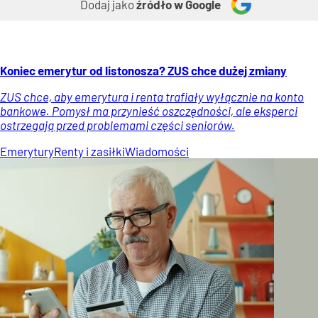
Dodaj jako
źródło w Google
Koniec emerytur od listonosza? ZUS chce dużej zmiany
ZUS chce, aby emerytura i renta trafiały wyłącznie na konto
bankowe. Pomysł ma przynieść oszczędności, ale eksperci
ostrzegają przed problemami części seniorów.
Emerytury
Renty i zasiłki
Wiadomości