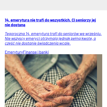
14. emerytura nie trafi do wszystkich. Ci seniorzy jej
nie dostaną
Tegoroczna 14. emerytura trafi do seniorów we wrześniu.
Nie wszyscy emeryci otrzymają jednak pełną kwotę, a
część nie dostanie świadczenia wcale.
Emerytury
Finanse i banki