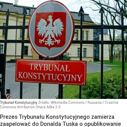
Trybunał Konstytucyjny
Źródło:
Wikimedia Commons
/
Russavia / Creative
Commons Attribution-Share Alike 2.0
Prezes Trybunału Konstytucyjnego zamierza
zaapelować do Donalda Tuska o opublikowanie