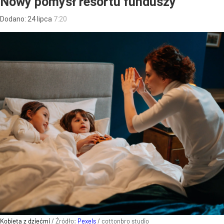
Nowy pomysł resortu funduszy
Dodano:
24
lipca
7:20
Kobieta z dziećmi
/ Źródło:
Pexels
/
cottonbro studio