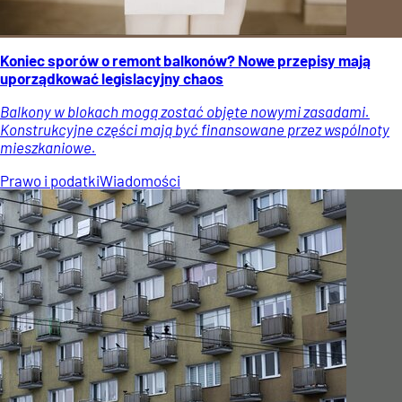
Koniec sporów o remont balkonów? Nowe przepisy mają
uporządkować legislacyjny chaos
Balkony w blokach mogą zostać objęte nowymi zasadami.
Konstrukcyjne części mają być finansowane przez wspólnoty
mieszkaniowe.
Prawo i podatki
Wiadomości