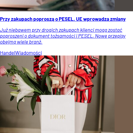
Przy zakupach poproszą o PESEL. UE wprowadza zmiany
Już niebawem przy drogich zakupach klienci mogą zostać
poproszeni o dokument tożsamości i PESEL. Nowe przepisy
obejmą wiele branż.
Handel
Wiadomości