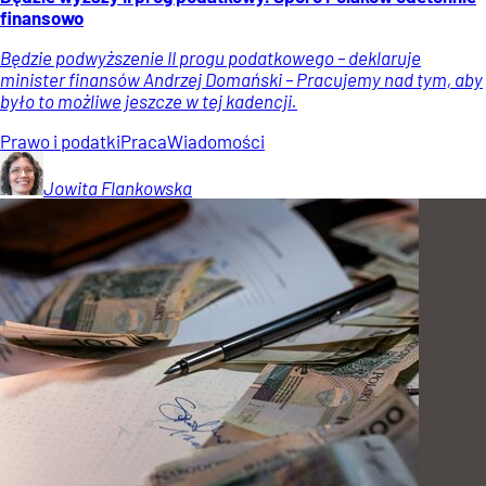
finansowo
Będzie podwyższenie II progu podatkowego – deklaruje
minister finansów Andrzej Domański – Pracujemy nad tym, aby
było to możliwe jeszcze w tej kadencji.
Prawo i podatki
Praca
Wiadomości
Jowita
Flankowska