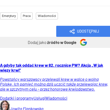
Emerytury
Praca
Wiadomości
UDOSTĘPNIJ
Dodaj jako
źródło w Google
A gdyby tak oddać krew w 82. rocznicę PW? Akcja „W jak
więzy krwi”
Powstańcy warszawscy przelewali krew w walce o wolną
Polskę. Ich pamięć można dziś uczcić także przelewając krew,
ale w szczytnym celu – przez honorowe krwiodawstwo.
Dodatki i programy
Usługi
Wiadomości
Jowita
Flankowska