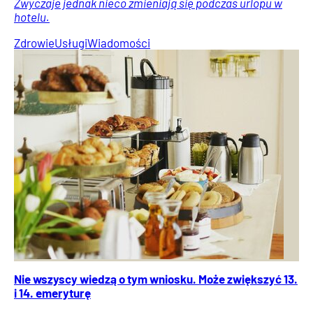
Zwyczaje jednak nieco zmieniają się podczas urlopu w
hotelu.
Zdrowie
Usługi
Wiadomości
Nie wszyscy wiedzą o tym wniosku. Może zwiększyć 13.
i 14. emeryturę