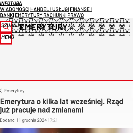
INFOTUBA
WIADOMOŚCI
HANDEL I USŁUGI
FINANSE I
BANKI
EMERYTURY
RACHUNKI
PRAWO
EMERYTURY
SZUKAJ
MENU
Emerytury
Emerytura o kilka lat wcześniej. Rząd
już pracuje nad zmianami
Dodano:
11
grudnia
2024
17:21