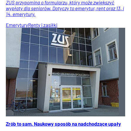
ZUS przypomina o formularzu, który może zwiększyć
wypłaty dla seniorów. Dotyczy to emerytur, rent oraz 13. i
14. emerytury.
Emerytury
Renty i zasiłki
Zrób to sam. Naukowy sposób na nadchodzące upały