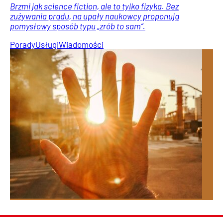
Brzmi jak science fiction, ale to tylko fizyka. Bez
zużywania prądu, na upały naukowcy proponują
pomysłowy sposób typu „zrób to sam”.
Porady
Usługi
Wiadomości