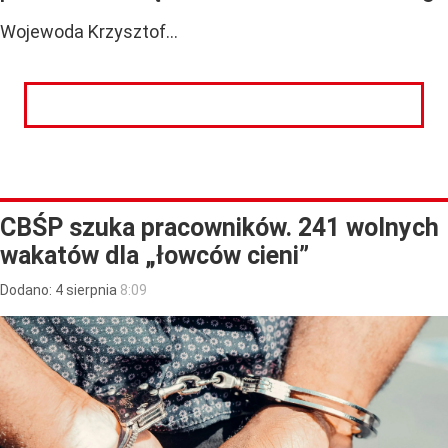
Wojewoda Krzysztof...
CZYTAJ DALEJ
CBŚP szuka pracowników. 241 wolnych
wakatów dla „łowców cieni”
Dodano:
4
sierpnia
8:09