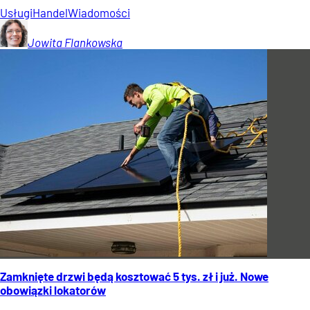
Usługi
Handel
Wiadomości
Jowita
Flankowska
Zamknięte drzwi będą kosztować 5 tys. zł i już. Nowe
obowiązki lokatorów