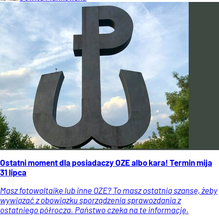
Ostatni moment dla posiadaczy OZE albo kara! Termin mija
31 lipca
Masz fotowoltaikę lub inne OZE? To masz ostatnią szansę, żeby
wywiązać z obowiązku sporządzenia sprawozdania z
ostatniego półrocza. Państwo czeka na te informację.