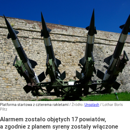
Platforma startowa z czterema rakietami
/ Źródło:
Unsplash
/
Lothar Boris
Piltz
Alarmem zostało objętych 17 powiatów,
a zgodnie z planem syreny zostały włączone