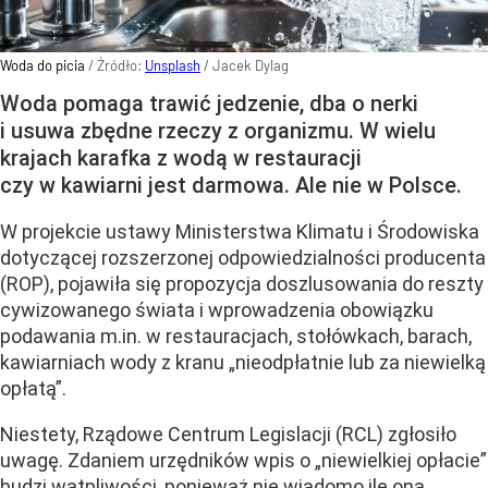
Woda do picia
/ Źródło:
Unsplash
/
Jacek Dylag
Woda pomaga trawić jedzenie, dba o nerki
i usuwa zbędne rzeczy z organizmu. W wielu
krajach karafka z wodą w restauracji
czy w kawiarni jest darmowa. Ale nie w Polsce.
W projekcie ustawy Ministerstwa Klimatu i Środowiska
dotyczącej rozszerzonej odpowiedzialności producenta
(ROP), pojawiła się propozycja doszlusowania do reszty
cywizowanego świata i wprowadzenia obowiązku
podawania m.in. w restauracjach, stołówkach, barach,
kawiarniach wody z kranu „nieodpłatnie lub za niewielką
opłatą”.
Niestety, Rządowe Centrum Legislacji (RCL) zgłosiło
uwagę. Zdaniem urzędników wpis o „niewielkiej opłacie”
budzi wątpliwości, ponieważ nie wiadomo ile ona