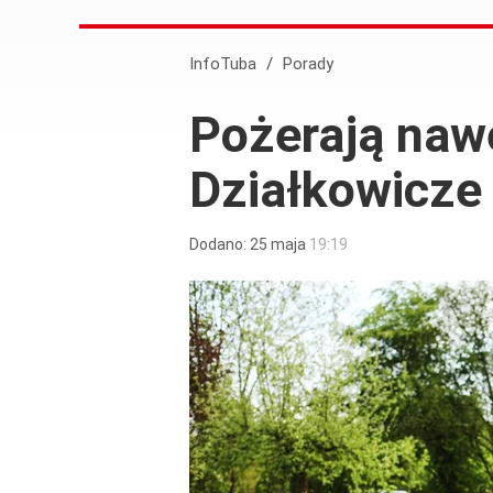
InfoTuba
/
Porady
Pożerają nawe
Działkowicze
Dodano:
25
maja
19:19