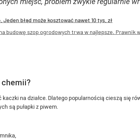
ionych miejsc, problem zwykle regularnie w
p. Jeden błąd może kosztować nawet 10 tys. zł
na budowę szop ogrodowych trwa w najlepsze. Prawnik wyj
 chemii?
aczki na działce. Dlatego popularnością cieszą się ró
ych są pułapki z piwem.
emnika,