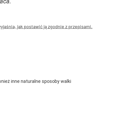
raca.
aśnia, jak postawić ją zgodnie z przepisami.
wnież inne naturalne sposoby walki