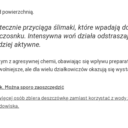
d powierzchnią.
tecznie przyciąga ślimaki, które wpadają d
z czosnku. Intensywna woń działa odstrasz
dziej aktywne.
 tym z agresywnej chemii, obawiając się wpływu prepara
lniejsze, ale dla wielu działkowiczów okazują się wys
k. Można sporo zaoszczędzić
więcej osób zbiera deszczówkę zamiast korzystać z wody 
odowiska.