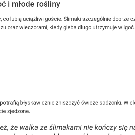
oć i młode rośliny
co lubią uciążliwi goście. Ślimaki szczególnie dobrze c
czu oraz wieczorami, kiedy gleba długo utrzymuje wilgoć.
 potrafią błyskawicznie zniszczyć świeże sadzonki. Wiel
cie zjedzone.
eż, że walka ze ślimakami nie kończy się na