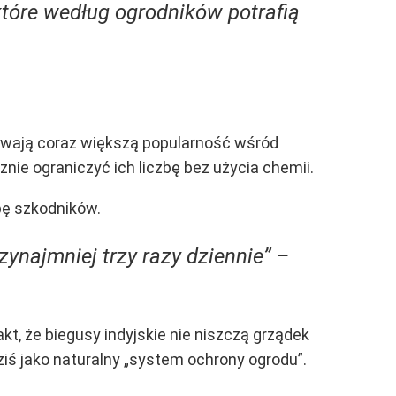
 które według ogrodników potrafią
bywają coraz większą popularność wśród
cznie ograniczyć ich liczbę bez użycia chemii.
bę szkodników.
ynajmniej trzy razy dziennie” –
t, że biegusy indyjskie nie niszczą grządek
dziś jako naturalny „system ochrony ogrodu”.