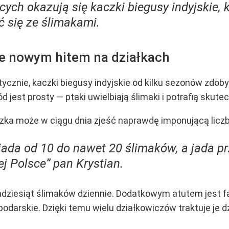
cych okazują się kaczki biegusy indyjskie,
ć się ze ślimakami.
ie nowym hitem na działkach
tycznie, kaczki biegusy indyjskie od kilku sezonów zdo
d jest prosty — ptaki uwielbiają ślimaki i potrafią skute
czka może w ciągu dnia zjeść naprawdę imponującą licz
ada od 10 do nawet 20 ślimaków, a jada prz
j Polsce” pan Krystian.
dziesiąt ślimaków dziennie. Dodatkowym atutem jest fak
podarskie. Dzięki temu wielu działkowiczów traktuje je 