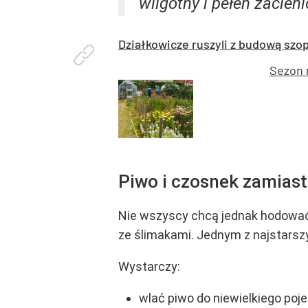
wilgotny i pełen zacien
Działkowicze ruszyli z budową szo
Sezon 
Piwo i czosnek zamiast
Nie wszyscy chcą jednak hodować k
ze ślimakami. Jednym z najstarsz
Wystarczy:
wlać piwo do niewielkiego poj