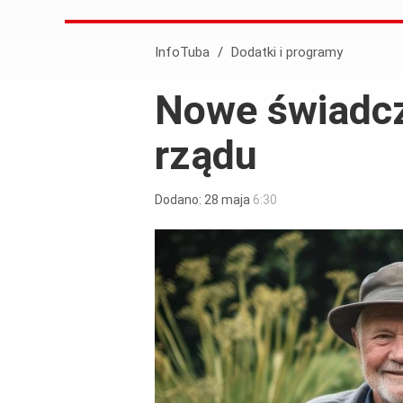
InfoTuba
/
Dodatki i programy
Nowe świadcze
rządu
Dodano:
28
maja
6:30