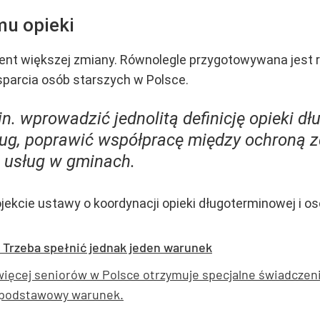
mu opieki
ment większej zmiany. Równolegle przygotowywana jest r
arcia osób starszych w Polsce.
n. wprowadzić jednolitą definicję opieki 
ług, poprawić współpracę między ochroną 
 usług w gminach.
jekcie ustawy o koordynacji opieki długoterminowej i o
. Trzeba spełnić jednak jeden warunek
więcej seniorów w Polsce otrzymuje specjalne świadczen
 podstawowy warunek.