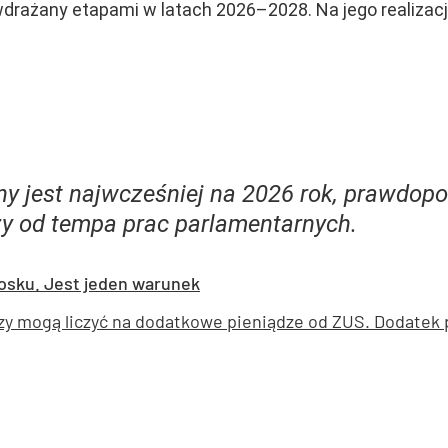
drażany etapami w latach 2026–2028. Na jego realizacj
y jest najwcześniej na 2026 rok, prawdop
ży od tempa prac parlamentarnych.
osku. Jest jeden warunek
zy mogą liczyć na dodatkowe pieniądze od ZUS. Dodatek p