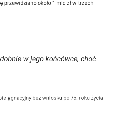
ę przewidziano około 1 mld zł w trzech
odobnie w jego końcówce, choć
ielęgnacyjny bez wniosku po 75. roku życia