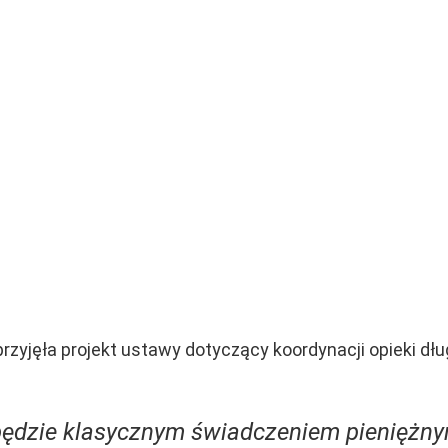
przyjęła projekt ustawy dotyczący koordynacji opieki d
będzie klasycznym świadczeniem pieniężn