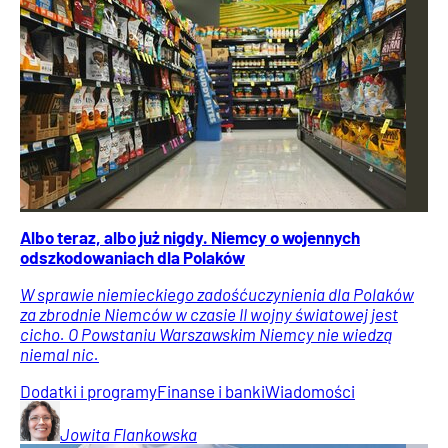
Albo teraz, albo już nigdy. Niemcy o wojennych
odszkodowaniach dla Polaków
W sprawie niemieckiego zadośćuczynienia dla Polaków
za zbrodnie Niemców w czasie II wojny światowej jest
cicho. O Powstaniu Warszawskim Niemcy nie wiedzą
niemal nic.
Dodatki i programy
Finanse i banki
Wiadomości
Jowita
Flankowska