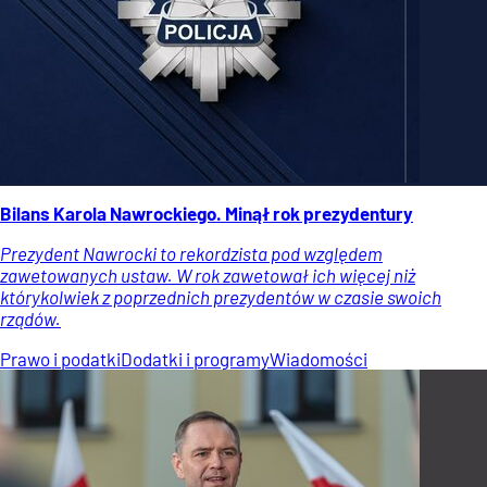
Bilans Karola Nawrockiego. Minął rok prezydentury
Prezydent Nawrocki to rekordzista pod względem
zawetowanych ustaw. W rok zawetował ich więcej niż
którykolwiek z poprzednich prezydentów w czasie swoich
rządów.
Prawo i podatki
Dodatki i programy
Wiadomości