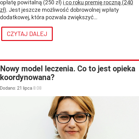
opłatę powitalną (250 zł)
i co roku premię roczną (240
zł)
. Jest jeszcze możliwość dobrowolnej wpłaty
dodatkowej, która pozwala zwiększyć...
CZYTAJ DALEJ
Nowy model leczenia. Co to jest opieka
koordynowana?
Dodano:
21
lipca
8:08