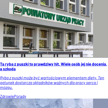
Ta ryba z puszki to prawdziwy hit. Wiele osób jej nie docenia,
a szkoda
Ryba z puszki może być wartościowym elementem diety. Ten
gatunek dostarcza składników ważnych dla pracy serca i
mózgu.
Zdrowie
Porady