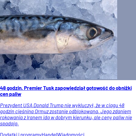
48 godzin. Premier Tusk zapowiedział gotowość do obniżki
cen paliw
Prezydent USA Donald Trump nie wykluczył, że w ciągu 48
godzin cieśnina Ormuz zostanie odblokowana. Jego zdaniem
rokowania z Iranem idą w dobrym kierunku, ale ceny paliw nie
spadają.
Dodatki i programy
Handel
Wiadomości