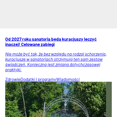
Od 2027 roku sanatoria będą kuracjuszy leczyć
inaczej! Celowane zabiegi
Nie może być tak, że bez względu na rodzaj schorzenia,
kuracjusze w sanatoriach otrzymują ten sam zestaw
świadczeń. Konieczna jest zmiana dotychczasowej
praktyki.
Zdrowie
Dodatki i programy
Wiadomości