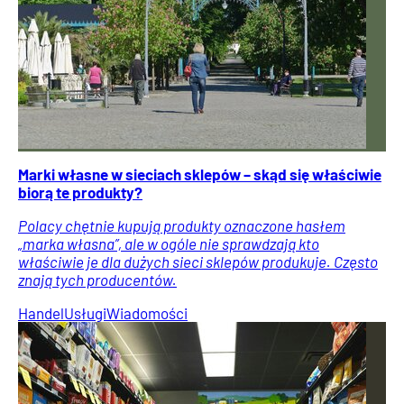
Marki własne w sieciach sklepów – skąd się właściwie
biorą te produkty?
Polacy chętnie kupują produkty oznaczone hasłem
„marka własna”, ale w ogóle nie sprawdzają kto
właściwie je dla dużych sieci sklepów produkuje. Często
znają tych producentów.
Handel
Usługi
Wiadomości