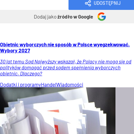
UDOSTĘPNIJ
Dodaj jako
źródło w Google
Obietnic wyborczych nie sposób w Polsce wyegzekwować.
Wybory 2027
30 lat temu Sąd Najwyższy wskazał, że Polacy nie mogą się od
polityków domagać przed sądem spełnienia wyborczych
obietnic. Dlaczego?
Dodatki i programy
Handel
Wiadomości