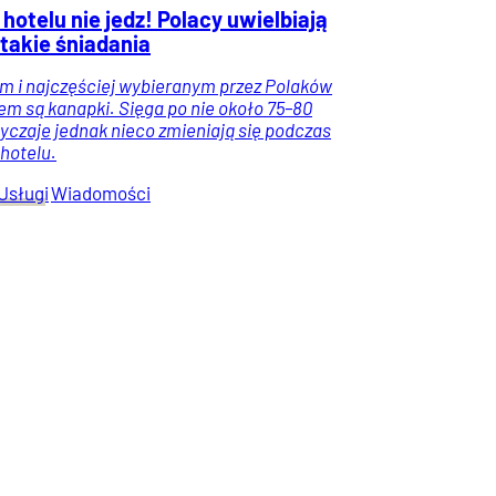
hotelu nie jedz! Polacy uwielbiają
takie śniadania
m i najczęściej wybieranym przez Polaków
em są kanapki. Sięga po nie około 75–80
yczaje jednak nieco zmieniają się podczas
 hotelu.
Usługi
Wiadomości