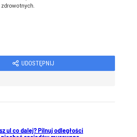
g zdrowotnych.
UDOSTĘPNIJ
z ul co dalej? Pilnuj odległości