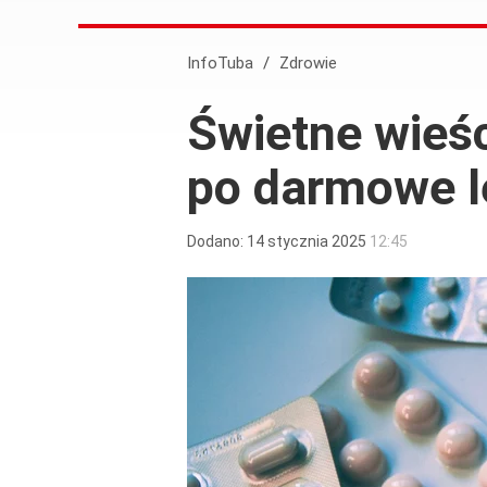
InfoTuba
/
Zdrowie
Świetne wieśc
po darmowe l
Dodano:
14
stycznia
2025
12:45