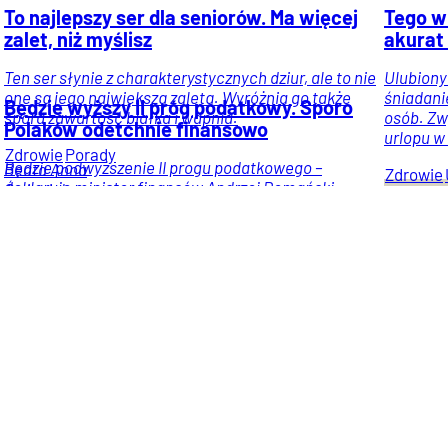
To najlepszy ser dla seniorów. Ma więcej
Tego w 
zalet, niż myślisz
akurat 
Ten ser słynie z charakterystycznych dziur, ale to nie
Ulubiony
one są jego największą zaletą. Wyróżnia go także
śniadani
Będzie wyższy II próg podatkowy. Sporo
spora zawartość białka i wapnia.
osób. Zw
Polaków odetchnie finansowo
urlopu w
Zdrowie
Porady
Będzie podwyższenie II progu podatkowego –
Beata Anna
Zdrowie
deklaruje minister finansów Andrzej Domański –
Święcicka
Pracujemy nad tym, aby było to możliwe jeszcze w tej
z
kadencji.
Prawo i
Jowita
podatki
Praca
Wiadomości
Flankowska