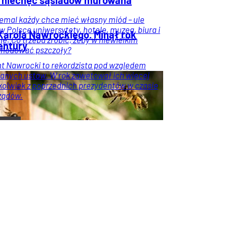
j niechęć sąsiadów murowana
niemal każdy chce mieć własny miód – ule
w Polsce uniwersytety, hotele, muzea, biura i
 Karola Nawrockiego. Minął rok
je. Co trzeba zrobić, żeby w niewielkim
entury
 hodować pszczoły?
t Nawrocki to rekordzista pod względem
nych ustaw. W rok zawetował ich więcej
ykolwiek z poprzednich prezydentów w czasie
ządów.
Dodatki
y
Wiadomości