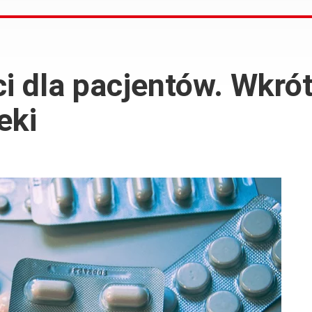
i dla pacjentów. Wkró
eki