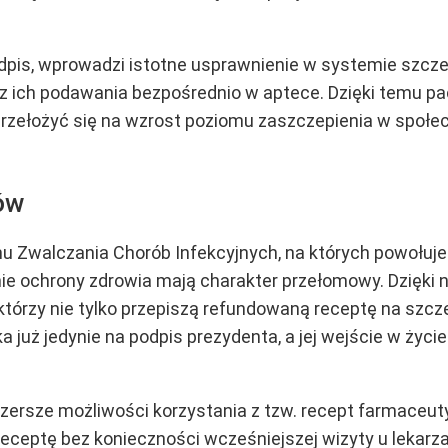
odpis, wprowadzi istotne usprawnienie w systemie szcz
 ich podawania bezpośrednio w aptece. Dzięki temu pac
przełożyć się na wzrost poziomu zaszczepienia w społe
ów
u Zwalczania Chorób Infekcyjnych, na których powołuje
e ochrony zdrowia mają charakter przełomowy. Dzięki 
tórzy nie tylko przepiszą refundowaną receptę na szcz
 już jedynie na podpis prezydenta, a jej wejście w życi
zersze możliwości korzystania z tzw. recept farmaceu
eceptę bez konieczności wcześniejszej wizyty u lekarza