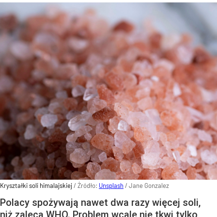
Kryształki soli himalajskiej
/ Źródło:
Unsplash
/
Jane Gonzalez
Polacy spożywają nawet dwa razy więcej soli,
niż zaleca WHO. Problem wcale nie tkwi tylko