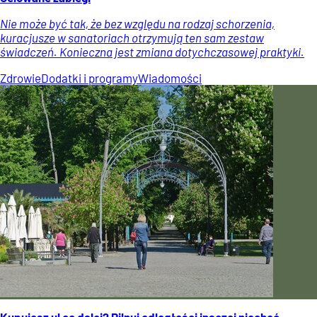
Nie może być tak, że bez względu na rodzaj schorzenia,
kuracjusze w sanatoriach otrzymują ten sam zestaw
świadczeń. Konieczna jest zmiana dotychczasowej praktyki.
Zdrowie
Dodatki i programy
Wiadomości
Kupujesz ul co dalej? Pilnuj odległości inaczej niechęć