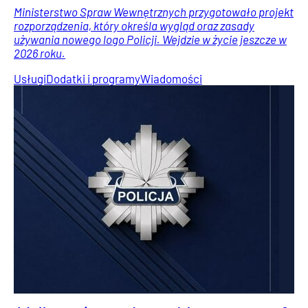
Ministerstwo Spraw Wewnętrznych przygotowało projekt
rozporządzenia, który określa wygląd oraz zasady
używania nowego logo Policji. Wejdzie w życie jeszcze w
2026 roku.
Usługi
Dodatki i programy
Wiadomości