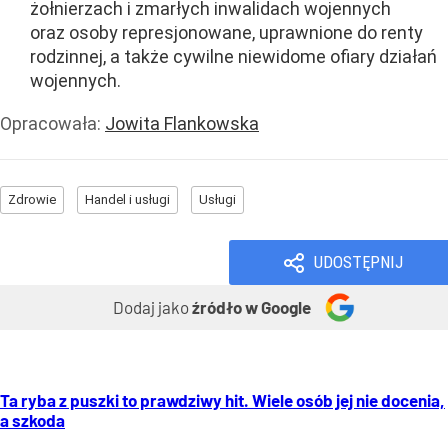
żołnierzach i zmarłych inwalidach wojennych
oraz osoby represjonowane, uprawnione do renty
rodzinnej, a także cywilne niewidome ofiary działań
wojennych.
Opracowała:
Jowita Flankowska
Zdrowie
Handel i usługi
Usługi
UDOSTĘPNIJ
Dodaj jako
źródło w Google
Ta ryba z puszki to prawdziwy hit. Wiele osób jej nie docenia,
a szkoda