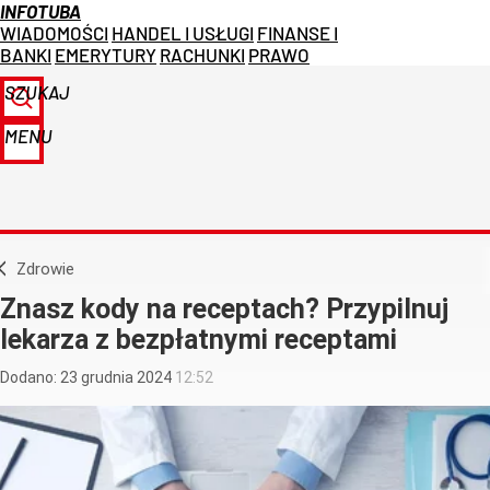
INFOTUBA
WIADOMOŚCI
HANDEL I USŁUGI
FINANSE I
BANKI
EMERYTURY
RACHUNKI
PRAWO
SZUKAJ
MENU
Zdrowie
Znasz kody na receptach? Przypilnuj
lekarza z bezpłatnymi receptami
Dodano:
23
grudnia
2024
12:52