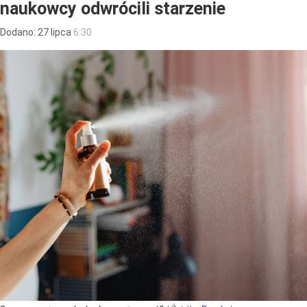
naukowcy odwrócili starzenie
Dodano:
27
lipca
6:30