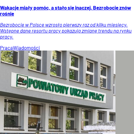
Wakacje miały pomóc, a stało się inaczej. Bezrobocie znów
rośnie
Bezrobocie w Polsce wzrosło pierwszy raz od kilku miesięcy.
Wstępne dane resortu pracy pokazują zmianę trendu na rynku
pracy.
Praca
Wiadomości