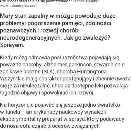
Czy proces starzenia da się powstrzymać?
/ Źródło:
Pexels
/
www.kaboompics.com
Mały stan zapalny w mózgu powoduje duże
problemy: pogorszenie pamięci, zdolności
poznawczych i rozwój chorób
neurodegeneracyjnych. Jak go zwalczyć?
Sprayem.
Kiedy mózg odmawia posłuszeństwa pojawiają się
poważne choroby: alzheimer, parkinson, stwardnienie
zanikowe boczne (SLA), choroba Huntingtona.
Wszystkie mają charakter postępujący i obecnie uważa
się je za nieuleczalne, chociaż dostępne leki pozwalają
łagodzić objawy i spowalniać ich rozwój.
Na horyzoncie pojawiło się jeszcze jedno światelko
w tunelu – amerykańscy naukowcy wynaleźli
eksperymentalny preparat w sprayu, który podawady
do nosa cofa część procesów związanych