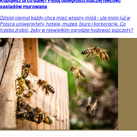
sąsiadów murowana
Dzisiaj niemal każdy chce mieć własny miód – ule mają już w
Polsce uniwersytety, hotele, muzea, biura i korporacje. Co
trzeba zrobić, żeby w niewielkim ogrodzie hodować pszczoły?