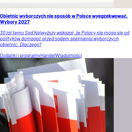
Obietnic wyborczych nie sposób w Polsce wyegzekwować.
Wybory 2027
30 lat temu Sąd Najwyższy wskazał, że Polacy nie mogą się od
polityków domagać przed sądem spełnienia wyborczych
obietnic. Dlaczego?
Dodatki i programy
Handel
Wiadomości