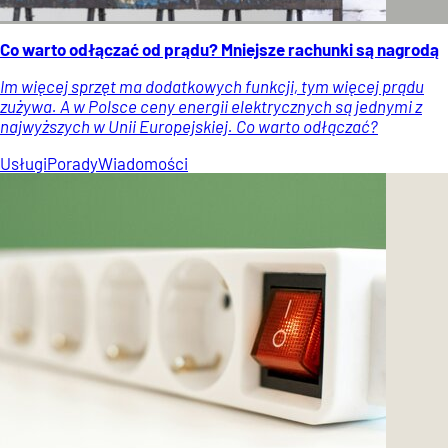
Co warto odłączać od prądu? Mniejsze rachunki są nagrodą
Im więcej sprzęt ma dodatkowych funkcji, tym więcej prądu
zużywa. A w Polsce ceny energii elektrycznych są jednymi z
najwyższych w Unii Europejskiej. Co warto odłączać?
Usługi
Porady
Wiadomości