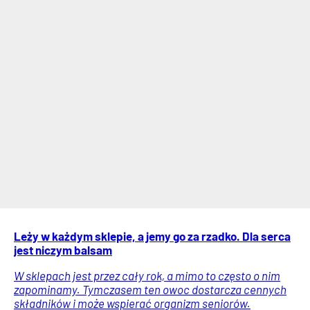
Leży w każdym sklepie, a jemy go za rzadko. Dla serca
jest niczym balsam
W sklepach jest przez cały rok, a mimo to często o nim
zapominamy. Tymczasem ten owoc dostarcza cennych
składników i może wspierać organizm seniorów.