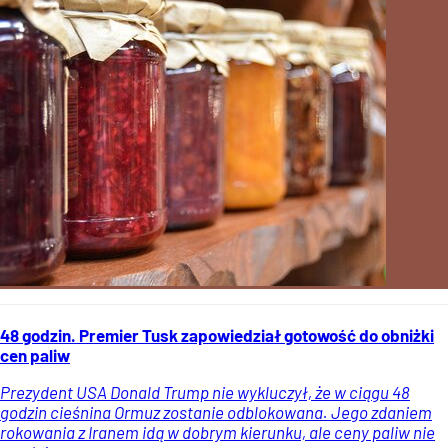
48 godzin. Premier Tusk zapowiedział gotowość do obniżki
cen paliw
Prezydent USA Donald Trump nie wykluczył, że w ciągu 48
godzin cieśnina Ormuz zostanie odblokowana. Jego zdaniem
rokowania z Iranem idą w dobrym kierunku, ale ceny paliw nie