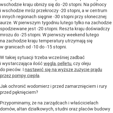
wschodzie kraju obniży się do -20 stopni. Na północy
i wschodzie mróz przekroczy -20 stopni, a w centrum
i innych regionach sięgnie -30 stopni przy słonecznej
aurze. W pierwszym tygodniu lutego tylko na zachodzie
spodziewane jest -20 stopni. Reszta kraju doświadczy
mrozu do -25 stopni. W pierwszy weekend lutego
na zachodzie kraju temperatury utrzymają się
w granicach od -10 do -15 stopni.
W takiej sytuacji trzeba wcześniej zadbać
i wystarczająca ilość
węgla
,
pelletu
, czy oleju
do pieców. I
nastawić się na wyższe zużycie prądu
przez pompy ciepła
.
Jak ochronić wodomierz i przed zamarznięciem i rury
przed pęknięciem?
Przypominamy, że na zarządcach i właścicielach
domów, altan działkowych, studni oraz placów budowy