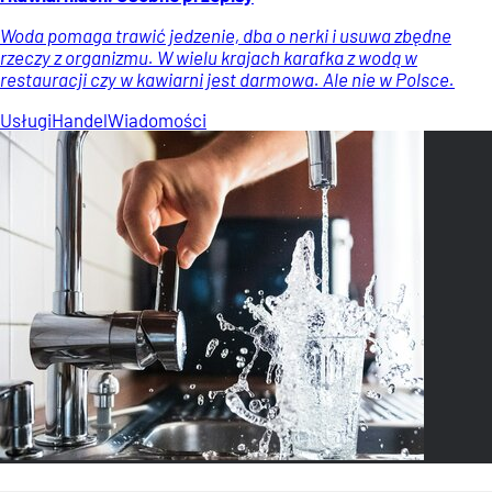
Woda pomaga trawić jedzenie, dba o nerki i usuwa zbędne
rzeczy z organizmu. W wielu krajach karafka z wodą w
restauracji czy w kawiarni jest darmowa. Ale nie w Polsce.
Usługi
Handel
Wiadomości