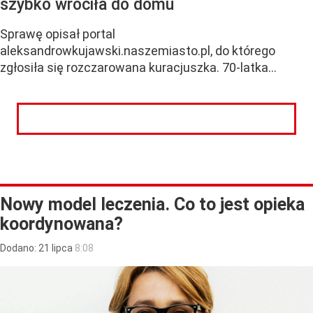
szybko wróciła do domu
Sprawę opisał portal
aleksandrowkujawski.naszemiasto.pl, do którego
zgłosiła się rozczarowana kuracjuszka. 70-latka...
CZYTAJ DALEJ
Nowy model leczenia. Co to jest opieka
koordynowana?
Dodano:
21
lipca
8:08