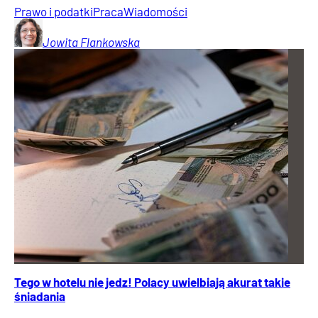
Prawo i podatki
Praca
Wiadomości
Jowita
Flankowska
Tego w hotelu nie jedz! Polacy uwielbiają akurat takie
śniadania