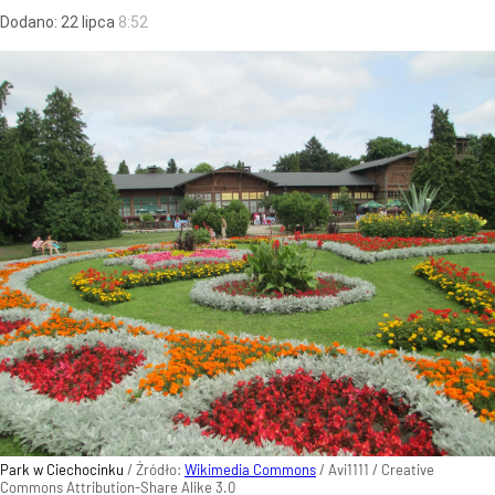
Dodano:
22
lipca
8:52
Park w Ciechocinku
/ Źródło:
Wikimedia Commons
/
Avi1111 / Creative
Commons Attribution-Share Alike 3.0