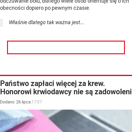
odczuwanie bólu, dlatego wiele osób orientuje się o ich
obecności dopiero po pewnym czasie.
Właśnie dlatego tak ważna jest...
CZYTAJ DALEJ
Państwo zapłaci więcej za krew.
Honorowi krwiodawcy nie są zadowoleni
Dodano:
26
lipca
17:07