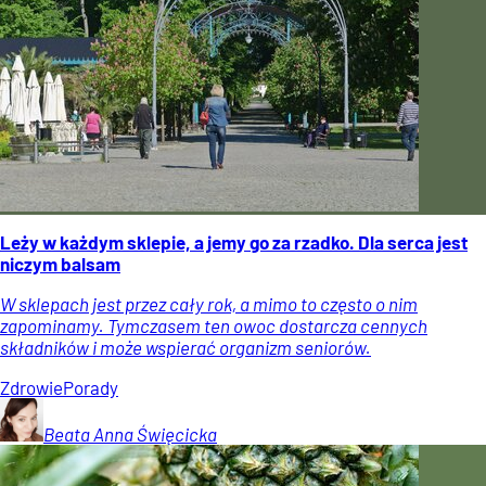
Leży w każdym sklepie, a jemy go za rzadko. Dla serca jest
niczym balsam
W sklepach jest przez cały rok, a mimo to często o nim
zapominamy. Tymczasem ten owoc dostarcza cennych
składników i może wspierać organizm seniorów.
Zdrowie
Porady
Beata Anna
Święcicka