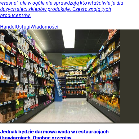
własna”, ale w ogóle nie sprawdzają kto właściwie je dla
dużych sieci sklepów produkuje. Często znają tych
producentów.
Handel
Usługi
Wiadomości
Jednak będzie darmowa woda w restauracjach
i kawiarniach. Osobne przepisy