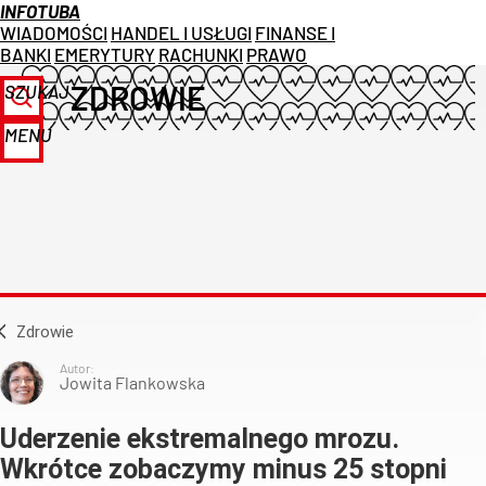
INFOTUBA
WIADOMOŚCI
HANDEL I USŁUGI
FINANSE I
BANKI
EMERYTURY
RACHUNKI
PRAWO
ZDROWIE
SZUKAJ
MENU
Zdrowie
Autor:
Jowita Flankowska
Uderzenie ekstremalnego mrozu.
Wkrótce zobaczymy minus 25 stopni