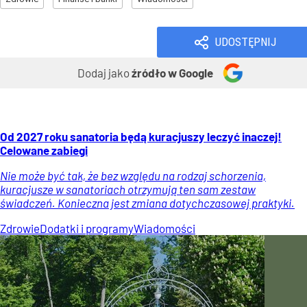
UDOSTĘPNIJ
Dodaj jako
źródło w Google
Od 2027 roku sanatoria będą kuracjuszy leczyć inaczej!
Celowane zabiegi
Nie może być tak, że bez względu na rodzaj schorzenia,
kuracjusze w sanatoriach otrzymują ten sam zestaw
świadczeń. Konieczna jest zmiana dotychczasowej praktyki.
Zdrowie
Dodatki i programy
Wiadomości