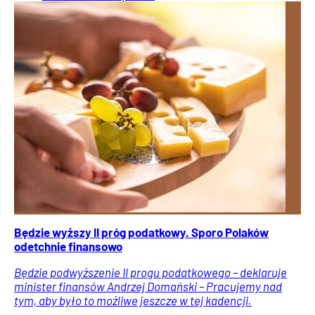
Będzie wyższy II próg podatkowy. Sporo Polaków
odetchnie finansowo
Będzie podwyższenie II progu podatkowego – deklaruje
minister finansów Andrzej Domański – Pracujemy nad
tym, aby było to możliwe jeszcze w tej kadencji.