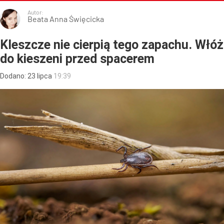
Autor:
Beata Anna Święcicka
Kleszcze nie cierpią tego zapachu. Włóż
do kieszeni przed spacerem
Dodano:
23
lipca
19:39