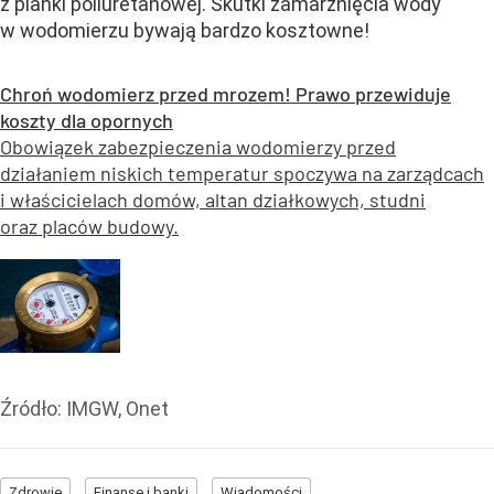
z pianki poliuretanowej. Skutki zamarznięcia wody
w wodomierzu bywają bardzo kosztowne!
Chroń wodomierz przed mrozem! Prawo przewiduje
koszty dla opornych
Obowiązek zabezpieczenia wodomierzy przed
działaniem niskich temperatur spoczywa na zarządcach
i właścicielach domów, altan działkowych, studni
oraz placów budowy.
Źródło:
IMGW, Onet
Zdrowie
Finanse i banki
Wiadomości