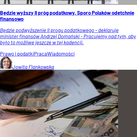
Będzie wyższy II próg podatkowy. Sporo Polaków odetchnie
finansowo
Będzie podwyższenie II progu podatkowego – deklaruje
minister finansów Andrzej Domański – Pracujemy nad tym, aby
było to możliwe jeszcze w tej kadencji.
Prawo i podatki
Praca
Wiadomości
Jowita
Flankowska