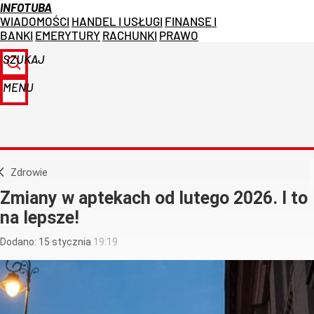
INFOTUBA
WIADOMOŚCI
HANDEL I USŁUGI
FINANSE I
BANKI
EMERYTURY
RACHUNKI
PRAWO
SZUKAJ
MENU
Zdrowie
Zmiany w aptekach od lutego 2026. I to
na lepsze!
Dodano:
15
stycznia
19:19