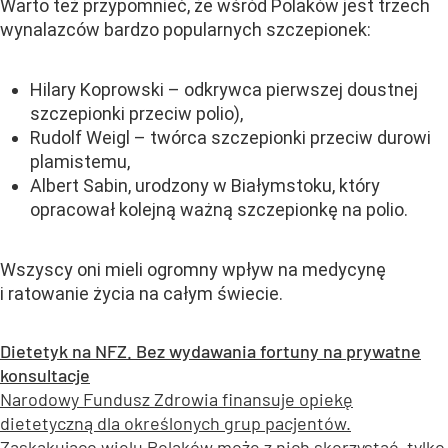
Warto też przypomnieć, że wśród Polaków jest trzech
wynalazców bardzo popularnych szczepionek:
Hilary Koprowski – odkrywca pierwszej doustnej
szczepionki przeciw polio),
Rudolf Weigl – twórca szczepionki przeciw durowi
plamistemu,
Albert Sabin, urodzony w Białymstoku, który
opracował kolejną ważną szczepionkę na polio.
Wszyscy oni mieli ogromny wpływ na medycynę
i ratowanie życia na całym świecie.
Dietetyk na NFZ. Bez wydawania fortuny na prywatne
konsultacje
Narodowy Fundusz Zdrowia finansuje opiekę
dietetyczną dla określonych grup pacjentów.
Zaskakująco wielu Polaków może z nich skorzystać, tylko