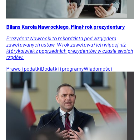
Bilans Karola Nawrockiego. Minął rok prezydentury
Prezydent Nawrocki to rekordzista pod względem
zawetowanych ustaw. W rok zawetował ich więcej niż
którykolwiek z poprzednich prezydentów w czasie swoich
rządów.
Prawo i podatki
Dodatki i programy
Wiadomości