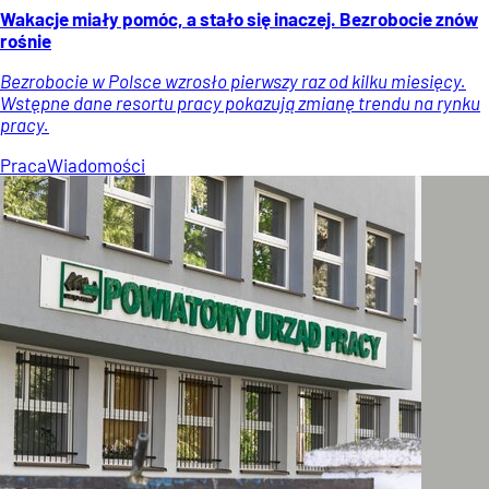
Wakacje miały pomóc, a stało się inaczej. Bezrobocie znów
rośnie
Bezrobocie w Polsce wzrosło pierwszy raz od kilku miesięcy.
Wstępne dane resortu pracy pokazują zmianę trendu na rynku
pracy.
Praca
Wiadomości