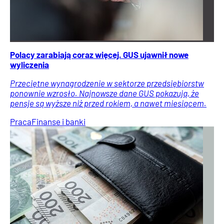
Polacy zarabiają coraz więcej. GUS ujawnił nowe
wyliczenia
Przeciętne wynagrodzenie w sektorze przedsiębiorstw
ponownie wzrosło. Najnowsze dane GUS pokazują, że
pensje są wyższe niż przed rokiem, a nawet miesiącem.
Praca
Finanse i banki