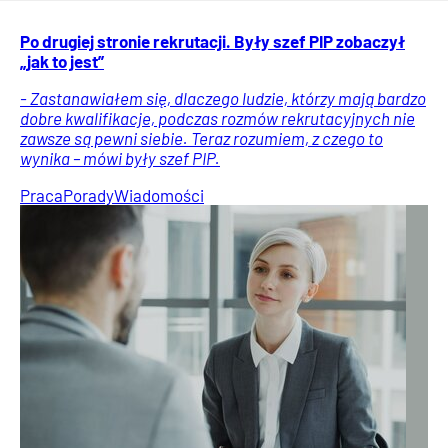
Po drugiej stronie rekrutacji. Były szef PIP zobaczył
„jak to jest”
- Zastanawiałem się, dlaczego ludzie, którzy mają bardzo
dobre kwalifikacje, podczas rozmów rekrutacyjnych nie
zawsze są pewni siebie. Teraz rozumiem, z czego to
wynika – mówi były szef PIP.
Praca
Porady
Wiadomości