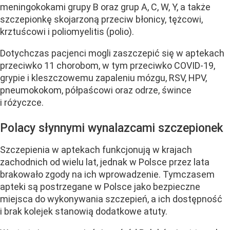
meningokokami grupy B oraz grup A, C, W, Y, a także
szczepionkę skojarzoną przeciw błonicy, tężcowi,
krztuścowi i poliomyelitis (polio).
Dotychczas pacjenci mogli zaszczepić się w aptekach
przeciwko 11 chorobom, w tym przeciwko COVID-19,
grypie i kleszczowemu zapaleniu mózgu, RSV, HPV,
pneumokokom, półpaścowi oraz odrze, śwince
i różyczce.
Polacy słynnymi wynalazcami szczepionek
Szczepienia w aptekach funkcjonują w krajach
zachodnich od wielu lat, jednak w Polsce przez lata
brakowało zgody na ich wprowadzenie. Tymczasem
apteki są postrzegane w Polsce jako bezpieczne
miejsca do wykonywania szczepień, a ich dostępność
i brak kolejek stanowią dodatkowe atuty.