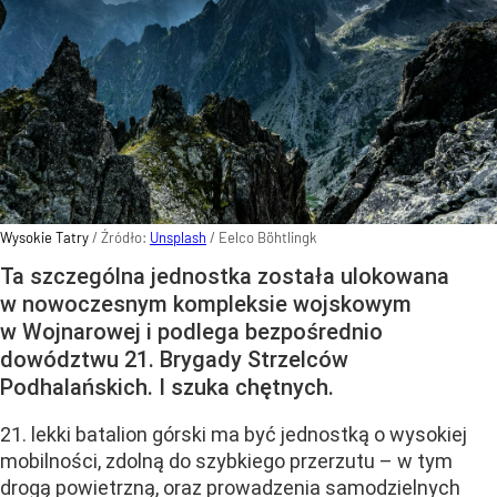
Wysokie Tatry
/ Źródło:
Unsplash
/
Eelco Böhtlingk
Ta szczególna jednostka została ulokowana
w nowoczesnym kompleksie wojskowym
w Wojnarowej i podlega bezpośrednio
dowództwu 21. Brygady Strzelców
Podhalańskich. I szuka chętnych.
21. lekki batalion górski ma być jednostką o wysokiej
mobilności, zdolną do szybkiego przerzutu – w tym
drogą powietrzną, oraz prowadzenia samodzielnych