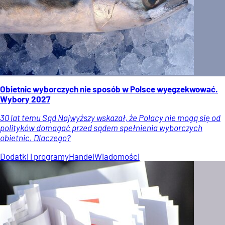
Obietnic wyborczych nie sposób w Polsce wyegzekwować.
Wybory 2027
30 lat temu Sąd Najwyższy wskazał, że Polacy nie mogą się od
polityków domagać przed sądem spełnienia wyborczych
obietnic. Dlaczego?
Dodatki i programy
Handel
Wiadomości