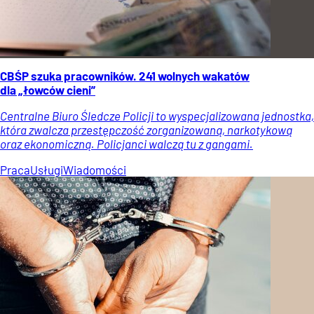
CBŚP szuka pracowników. 241 wolnych wakatów
dla „łowców cieni”
Centralne Biuro Śledcze Policji to wyspecjalizowana jednostka,
która zwalcza przestępczość zorganizowaną, narkotykową
oraz ekonomiczną. Policjanci walczą tu z gangami.
Praca
Usługi
Wiadomości