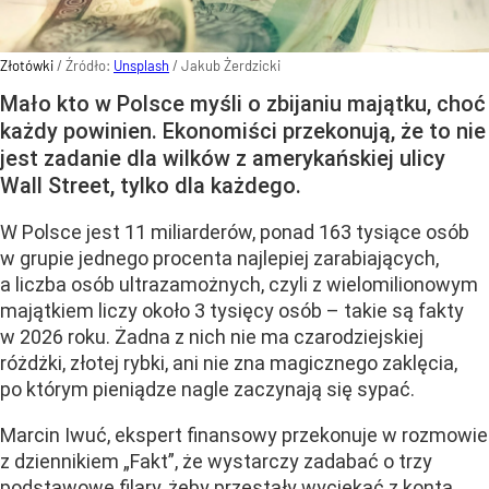
Złotówki
/ Źródło:
Unsplash
/
Jakub Żerdzicki
Mało kto w Polsce myśli o zbijaniu majątku, choć
każdy powinien. Ekonomiści przekonują, że to nie
jest zadanie dla wilków z amerykańskiej ulicy
Wall Street, tylko dla każdego.
W Polsce jest 11 miliarderów, ponad 163 tysiące osób
w grupie jednego procenta najlepiej zarabiających,
a liczba osób ultrazamożnych, czyli z wielomilionowym
majątkiem liczy około 3 tysięcy osób – takie są fakty
w 2026 roku. Żadna z nich nie ma czarodziejskiej
różdżki, złotej rybki, ani nie zna magicznego zaklęcia,
po którym pieniądze nagle zaczynają się sypać.
Marcin Iwuć, ekspert finansowy przekonuje w rozmowie
z dziennikiem „Fakt”, że wystarczy zadabać o trzy
podstawowe filary, żeby przestały wyciekać z konta,