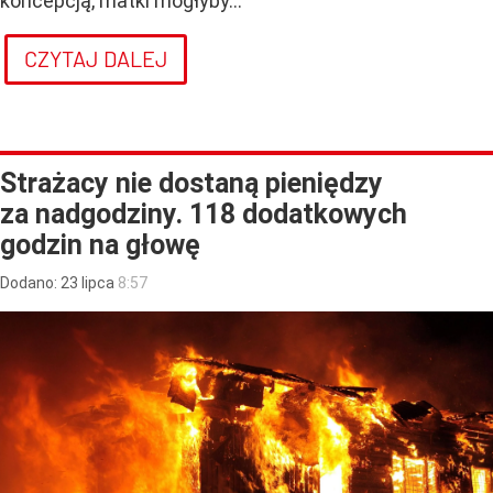
koncepcją, matki mogłyby...
CZYTAJ DALEJ
Strażacy nie dostaną pieniędzy
za nadgodziny. 118 dodatkowych
godzin na głowę
Dodano:
23
lipca
8:57