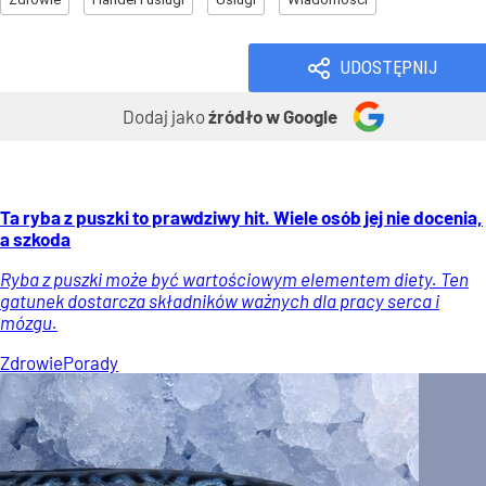
UDOSTĘPNIJ
Dodaj jako
źródło w Google
Ta ryba z puszki to prawdziwy hit. Wiele osób jej nie docenia,
a szkoda
Ryba z puszki może być wartościowym elementem diety. Ten
gatunek dostarcza składników ważnych dla pracy serca i
mózgu.
Zdrowie
Porady