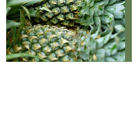
Bilans Karola Nawrockiego. Minął rok prezydentury
Prezydent Nawrocki to rekordzista pod względem
zawetowanych ustaw. W rok zawetował ich więcej niż
którykolwiek z poprzednich prezydentów w czasie swoich
rządów.
Prawo i podatki
Dodatki i programy
Wiadomości