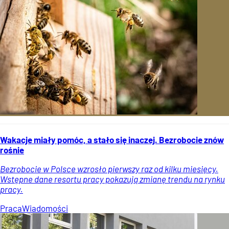
Wakacje miały pomóc, a stało się inaczej. Bezrobocie znów
rośnie
Bezrobocie w Polsce wzrosło pierwszy raz od kilku miesięcy.
Wstępne dane resortu pracy pokazują zmianę trendu na rynku
pracy.
Praca
Wiadomości