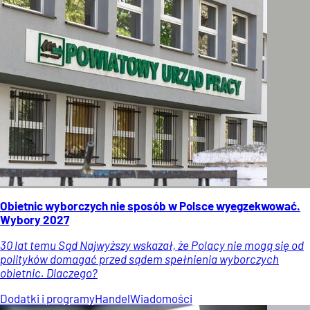
Obietnic wyborczych nie sposób w Polsce wyegzekwować.
Wybory 2027
30 lat temu Sąd Najwyższy wskazał, że Polacy nie mogą się od
polityków domagać przed sądem spełnienia wyborczych
obietnic. Dlaczego?
Dodatki i programy
Handel
Wiadomości