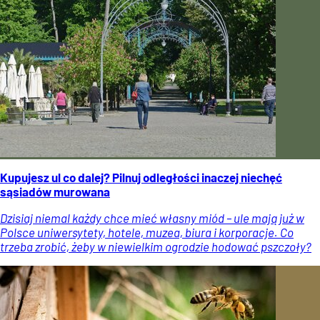
Kupujesz ul co dalej? Pilnuj odległości inaczej niechęć
sąsiadów murowana
Dzisiaj niemal każdy chce mieć własny miód – ule mają już w
Polsce uniwersytety, hotele, muzea, biura i korporacje. Co
trzeba zrobić, żeby w niewielkim ogrodzie hodować pszczoły?