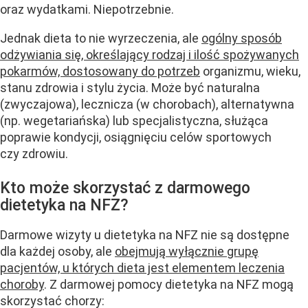
oraz wydatkami. Niepotrzebnie.
Jednak dieta to nie wyrzeczenia, ale
ogólny sposób
odżywiania się, określający rodzaj i ilość spożywanych
pokarmów, dostosowany do potrzeb
organizmu, wieku,
stanu zdrowia i stylu życia. Może być naturalna
(zwyczajowa), lecznicza (w chorobach), alternatywna
(np. wegetariańska) lub specjalistyczna, służąca
poprawie kondycji, osiągnięciu celów sportowych
czy zdrowiu.
Kto może skorzystać z darmowego
dietetyka na NFZ?
Darmowe wizyty u dietetyka na NFZ nie są dostępne
dla każdej osoby, ale
obejmują wyłącznie grupę
pacjentów, u których dieta jest elementem leczenia
choroby
. Z darmowej pomocy dietetyka na NFZ mogą
skorzystać chorzy: