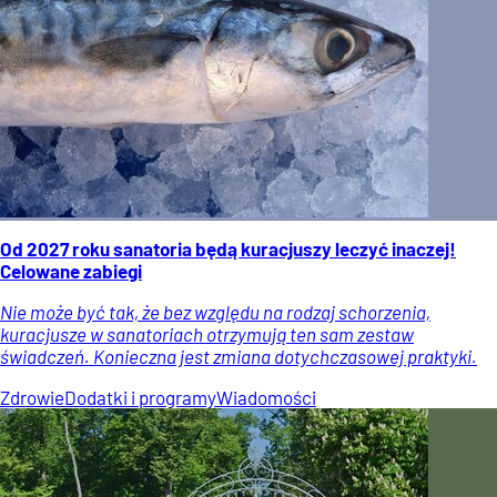
Od 2027 roku sanatoria będą kuracjuszy leczyć inaczej!
Celowane zabiegi
Nie może być tak, że bez względu na rodzaj schorzenia,
kuracjusze w sanatoriach otrzymują ten sam zestaw
świadczeń. Konieczna jest zmiana dotychczasowej praktyki.
Zdrowie
Dodatki i programy
Wiadomości