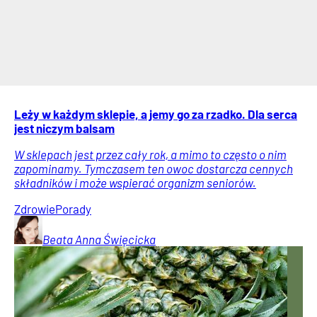
Leży w każdym sklepie, a jemy go za rzadko. Dla serca
jest niczym balsam
W sklepach jest przez cały rok, a mimo to często o nim
zapominamy. Tymczasem ten owoc dostarcza cennych
składników i może wspierać organizm seniorów.
Zdrowie
Porady
Beata Anna
Święcicka