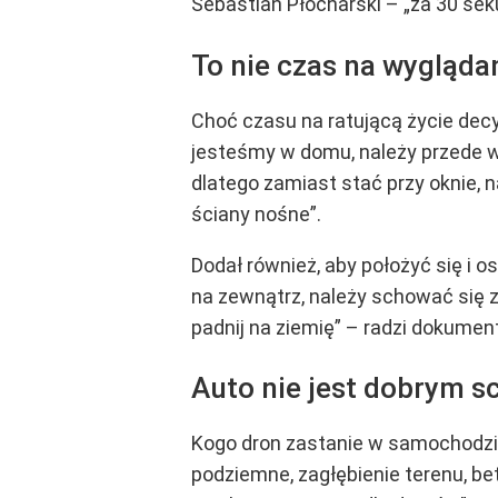
Sebastian Płocharski – „za 30 se
To nie czas na wygląda
Choć czasu na ratującą życie decyz
jesteśmy w domu, należy przede ws
dlatego zamiast stać przy oknie, n
ściany nośne”.
Dodał również, aby położyć się i 
na zewnątrz, należy schować się 
padnij na ziemię” – radzi dokument
Auto nie jest dobrym 
Kogo dron zastanie w samochodzie,
podziemne, zagłębienie terenu, be