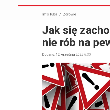
InfoTuba
/
Zdrowie
Jak się zach
nie rób na pe
Dodano:
12
września
2025
6:30