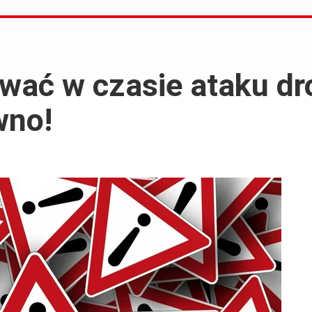
ować w czasie ataku d
wno!