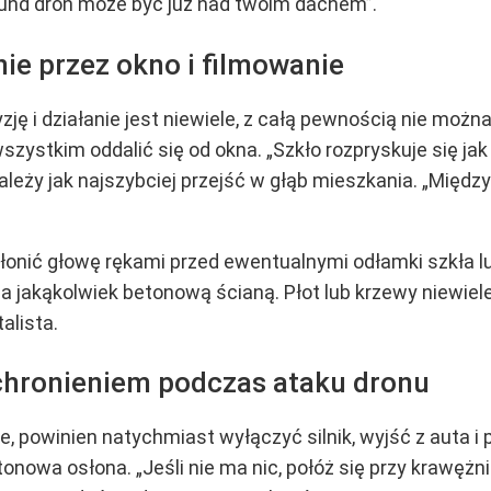
kund dron może być już nad twoim dachem”.
nie przez okno i filmowanie
ję i działanie jest niewiele, z całą pewnością nie możn
zystkim oddalić się od okna. „Szkło rozpryskuje się jak
ależy jak najszybciej przejść w głąb mieszkania.
„Między
osłonić głowę rękami przed ewentualnymi odłamki szkła 
za jakąkolwiek betonową ścianą. Płot lub krzewy niewie
alista.
schronieniem podczas ataku dronu
 powinien natychmiast wyłączyć silnik, wyjść z auta i 
tonowa osłona. „Jeśli nie ma nic, połóż się przy krawęż