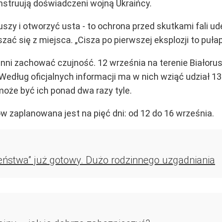
 instruują doświadczeni wojną Ukraińcy.
szy i otworzyć usta - to ochrona przed skutkami fali u
szać się z miejsca. „Cisza po pierwszej eksplozji to puł
nni zachować czujność. 12 września na terenie Białorusi,
ług oficjalnych informacji ma w nich wziąć udział 13 ty
może być ich ponad dwa razy tyle.
 zaplanowana jest na pięć dni: od 12 do 16 września.
ństwa” już gotowy. Dużo rodzinnego uzgadniania