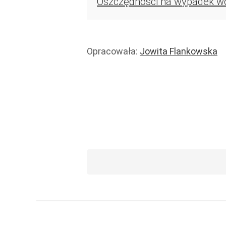
Oszczędności na wypadek woj
Opracowała:
Jowita Flankowska
Zdrowie
Handel i usługi
Usługi
Wiadomości