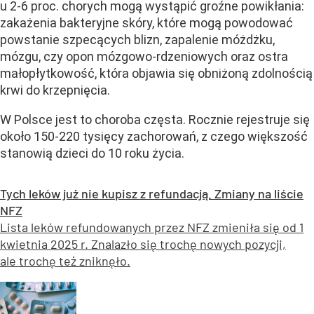
u 2-6 proc. chorych mogą wystąpić groźne powikłania:
zakażenia bakteryjne skóry, które mogą powodować
powstanie szpecących blizn, zapalenie móżdżku,
mózgu, czy opon mózgowo-rdzeniowych oraz ostra
małopłytkowość, która objawia się obniżoną zdolnością
krwi do krzepnięcia.
W Polsce jest to choroba częsta. Rocznie rejestruje się
około 150-220 tysięcy zachorowań, z czego większość
stanowią dzieci do 10 roku życia.
Tych leków już nie kupisz z refundacją. Zmiany na liście
NFZ
Lista leków refundowanych przez NFZ zmieniła się od 1
kwietnia 2025 r. Znalazło się trochę nowych pozycji,
ale trochę też zniknęło.