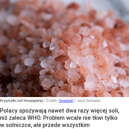
Kryształki soli himalajskiej
/ Źródło:
Unsplash
/
Jane Gonzalez
Polacy spożywają nawet dwa razy więcej soli,
niż zaleca WHO. Problem wcale nie tkwi tylko
w solniczce, ale przede wszystkim