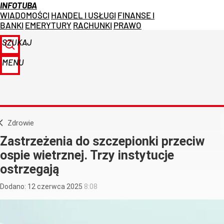
INFOTUBA
WIADOMOŚCI
HANDEL I USŁUGI
FINANSE I
BANKI
EMERYTURY
RACHUNKI
PRAWO
SZUKAJ
MENU
Zdrowie
Zastrzeżenia do szczepionki przeciw
ospie wietrznej. Trzy instytucje
ostrzegają
Dodano:
12
czerwca
2025
8:08