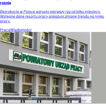
rośnie
Bezrobocie w Polsce wzrosło pierwszy raz od kilku miesięcy.
Wstępne dane resortu pracy pokazują zmianę trendu na rynku
pracy.
Praca
Wiadomości