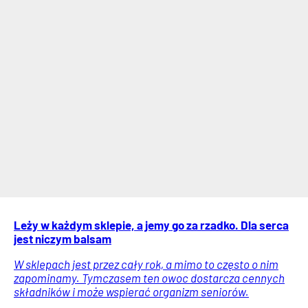
Leży w każdym sklepie, a jemy go za rzadko. Dla serca
jest niczym balsam
W sklepach jest przez cały rok, a mimo to często o nim
zapominamy. Tymczasem ten owoc dostarcza cennych
składników i może wspierać organizm seniorów.