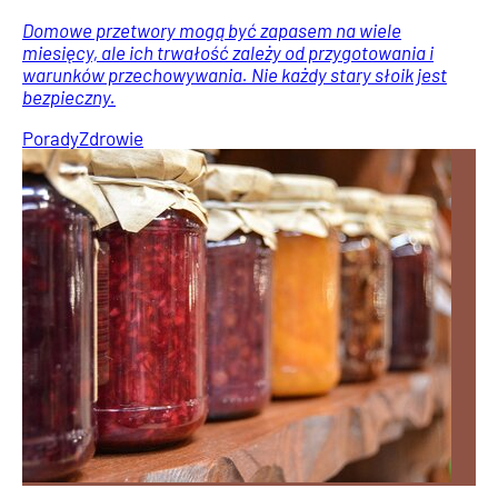
Domowe przetwory mogą być zapasem na wiele
miesięcy, ale ich trwałość zależy od przygotowania i
warunków przechowywania. Nie każdy stary słoik jest
bezpieczny.
Porady
Zdrowie