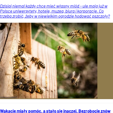
Dzisiaj niemal każdy chce mieć własny miód – ule mają już w
Polsce uniwersytety, hotele, muzea, biura i korporacje. Co
trzeba zrobić, żeby w niewielkim ogrodzie hodować pszczoły?
Wakacje miały pomóc, a stało się inaczej. Bezrobocie znów