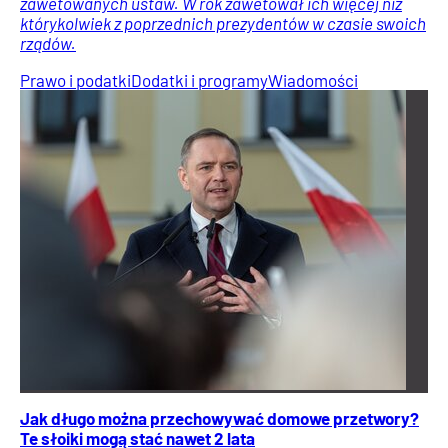
zawetowanych ustaw. W rok zawetował ich więcej niż
którykolwiek z poprzednich prezydentów w czasie swoich
rządów.
Prawo i podatki
Dodatki i programy
Wiadomości
Jak długo można przechowywać domowe przetwory?
Te słoiki mogą stać nawet 2 lata