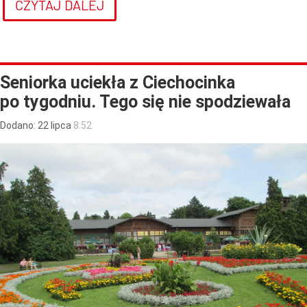
CZYTAJ DALEJ
Seniorka uciekła z Ciechocinka
po tygodniu. Tego się nie spodziewała
Dodano:
22
lipca
8:52