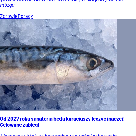
mózgu.
Zdrowie
Porady
Od 2027 roku sanatoria będą kuracjuszy leczyć inaczej!
Celowane zabiegi
Nie może być tak, że bez względu na rodzaj schorzenia,