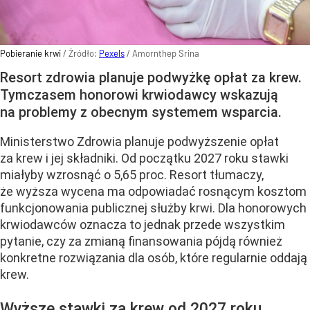
Pobieranie krwi
/ Źródło:
Pexels
/
Amornthep Srina
Resort zdrowia planuje podwyżkę opłat za krew.
Tymczasem honorowi krwiodawcy wskazują
na problemy z obecnym systemem wsparcia.
Ministerstwo Zdrowia planuje podwyższenie opłat
za krew i jej składniki. Od początku 2027 roku stawki
miałyby wzrosnąć o 5,65 proc. Resort tłumaczy,
że wyższa wycena ma odpowiadać rosnącym kosztom
funkcjonowania publicznej służby krwi. Dla honorowych
krwiodawców oznacza to jednak przede wszystkim
pytanie, czy za zmianą finansowania pójdą również
konkretne rozwiązania dla osób, które regularnie oddają
krew.
Wyższe stawki za krew od 2027 roku