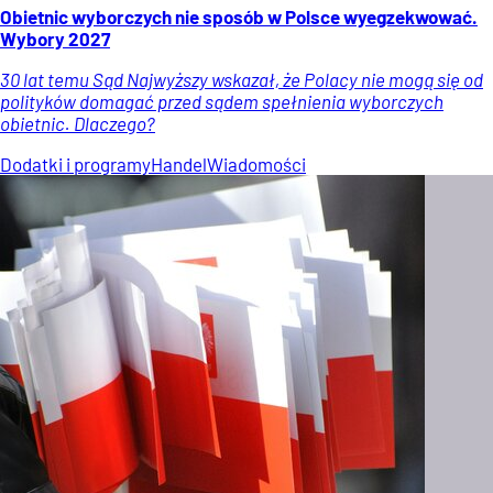
Obietnic wyborczych nie sposób w Polsce wyegzekwować.
Wybory 2027
30 lat temu Sąd Najwyższy wskazał, że Polacy nie mogą się od
polityków domagać przed sądem spełnienia wyborczych
obietnic. Dlaczego?
Dodatki i programy
Handel
Wiadomości