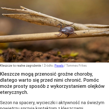
Kleszcze to realne zagrożenie
/ Źródło:
Pexels
/
Tommes Frites
Kleszcze mogą przenosić groźne choroby,
dlatego warto się przed nimi chronić. Pomóc
może prosty sposób z wykorzystaniem olejków
eterycznych.
Sezon na spacery, wycieczki i aktywność na świeżym
powietrzu sprzyja kontaktom z kleszczami.