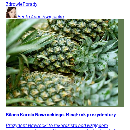
Zdrowie
Porady
Beata Anna
Święcicka
Bilans Karola Nawrockiego. Minął rok prezydentury
Prezydent Nawrocki to rekordzista pod względem