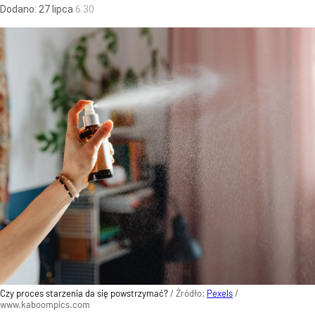
Dodano:
27
lipca
6:30
Czy proces starzenia da się powstrzymać?
/ Źródło:
Pexels
/
www.kaboompics.com