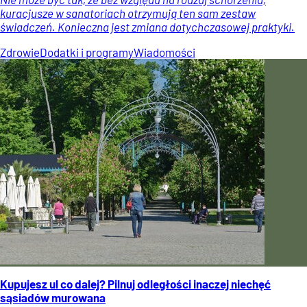
kuracjusze w sanatoriach otrzymują ten sam zestaw
świadczeń. Konieczna jest zmiana dotychczasowej praktyki.
Zdrowie
Dodatki i programy
Wiadomości
Kupujesz ul co dalej? Pilnuj odległości inaczej niechęć
sąsiadów murowana