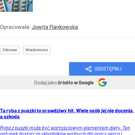
Opracowała:
Jowita Flankowska
Zdrowie
Wiadomości
UDOSTĘPNIJ
Dodaj jako
źródło w Google
Ta ryba z puszki to prawdziwy hit. Wiele osób jej nie docenia,
a szkoda
Ryba z puszki może być wartościowym elementem diety. Ten
gatunek dostarcza składników ważnych dla pracy serca i