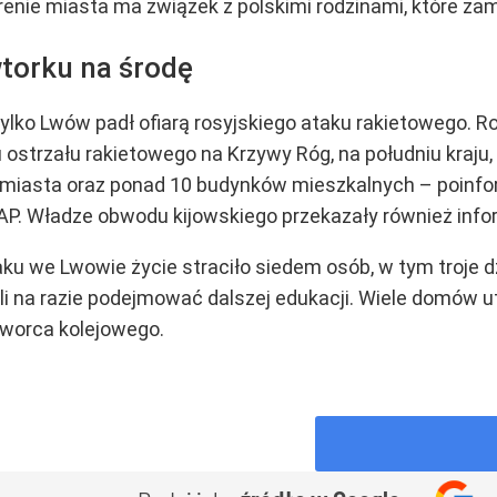
renie miasta ma związek z polskimi rodzinami, które zam
wtorku na środę
 tylko Lwów padł ofiarą rosyjskiego ataku rakietowego. 
u ostrzału rakietowego na Krzywy Róg, na południu kraju
m miasta oraz ponad 10 budynków mieszkalnych – poinfo
P. Władze obwodu kijowskiego przekazały również info
u we Lwowie życie straciło siedem osób, w tym troje dz
i na razie podejmować dalszej edukacji. Wiele domów u
worca kolejowego.