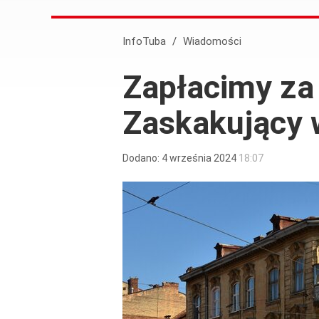
InfoTuba
/
Wiadomości
Zapłacimy za
Zaskakujący 
Dodano:
4
września
2024
18:07