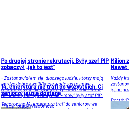
tylko w ten sposób odetniesz przestępcom dostęp” –
ostrzega zespół Cert Polska.
Usługi
Prawo i
Jowita
podatki
Wiadomości
Flankowska
Po drugiej stronie rekrutacji. Były szef PIP
Milion 
zobaczył „jak to jest”
Nawet 
- Zastanawiałem się, dlaczego ludzie, którzy mają
Każdy kt
bardzo dobre kwalifikacje, podczas rozmów
zastanow
14. emerytura nie trafi do wszystkich. Ci
rekrutacyjnych nie zawsze są pewni siebie. Teraz
jej po pr
seniorzy jej nie dostaną
rozumiem, z czego to wynika – mówi były szef PIP.
Porady
P
Tegoroczna 14. emerytura trafi do seniorów we
Praca
Porady
Wiadomości
i
wrześniu. Nie wszyscy emeryci otrzymają jednak
podatki
.
pełną kwotę, a część nie dostanie świadczenia
wcale.