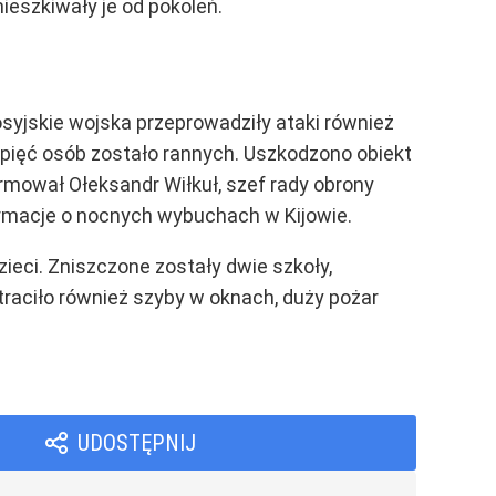
ieszkiwały je od pokoleń.
Rosyjskie wojska przeprowadziły ataki również
, pięć osób zostało rannych. Uszkodzono obiekt
rmował Ołeksandr Wiłkuł, szef rady obrony
rmacje o nocnych wybuchach w Kijowie.
ieci. Zniszczone zostały dwie szkoły,
traciło również szyby w oknach, duży pożar
UDOSTĘPNIJ