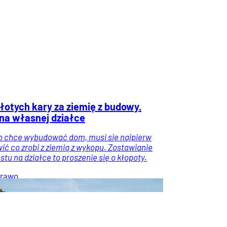
złotych kary za ziemię z budowy.
na własnej działce
o chce wybudować dom, musi się najpierw
ić co zrobi z ziemią z wykopu. Zostawianie
ostu na działce to proszenie się o kłopoty.
rawo
Wiadomości