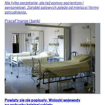
Nie tylko sprzątanie, ale też pomoc pacjentom i
personelowi. Zarobki salowych zależą od miejsca i formy
zatrudnienia.
Praca
Finanse i banki
Powiaty się nie popisały. Wnioski wojewody
po wybuchu kolejnej rakiety