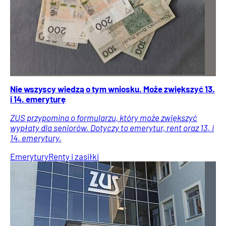
Nie wszyscy wiedzą o tym wniosku. Może zwiększyć 13.
i 14. emeryturę
ZUS przypomina o formularzu, który może zwiększyć
wypłaty dla seniorów. Dotyczy to emerytur, rent oraz 13. i
14. emerytury.
Emerytury
Renty i zasiłki