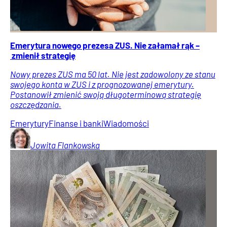
Emerytura nowego prezesa ZUS. Nie załamał rąk –
zmienił strategię
Nowy prezes ZUS ma 50 lat. Nie jest zadowolony ze stanu
swojego konta w ZUS i z prognozowanej emerytury.
Postanowił zmienić swoją długoterminową strategię
oszczędzania.
Emerytury
Finanse i banki
Wiadomości
Jowita
Flankowska