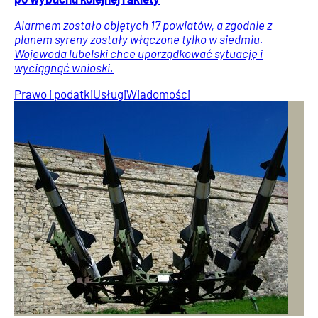
Alarmem zostało objętych 17 powiatów, a zgodnie z
planem syreny zostały włączone tylko w siedmiu.
Wojewoda lubelski chce uporządkować sytuację i
wyciągnąć wnioski.
Prawo i podatki
Usługi
Wiadomości