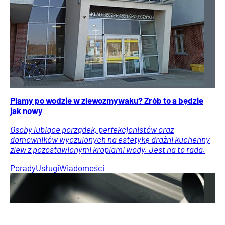
Plamy po wodzie w zlewozmywaku? Zrób to a będzie
jak nowy
Osoby lubiące porządek, perfekcjonistów oraz
domowników wyczulonych na estetykę drażni kuchenny
zlew z pozostawionymi kroplami wody. Jest na to rada.
Porady
Usługi
Wiadomości