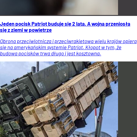
Jeden pocisk Patriot buduje się 2 lata. A wojna przeniosła
się z ziemi w powietrze
Obrona przeciwlotnicza i przeciwrakietowa wielu krajów opiera
się na amerykańskim systemie Patriot. Kłopot w tym, że
budowa pocisków trwa długo i jest kosztowna.