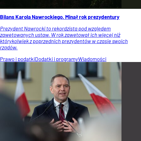
Bilans Karola Nawrockiego. Minął rok prezydentury
Prezydent Nawrocki to rekordzista pod względem
zawetowanych ustaw. W rok zawetował ich więcej niż
którykolwiek z poprzednich prezydentów w czasie swoich
rządów.
Prawo i podatki
Dodatki i programy
Wiadomości