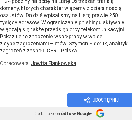
– 24 godziny na dobę na Listę Ostrzeżeń trafiają
domeny, których charakter wiążemy z działalnością
oszustów. Do dziś wpisaliśmy na Listę prawie 250
tysięcy adresów. W ograniczanie phishingu aktywnie
włączają się także przedsiębiorcy telekomunikacyjni.
Pokazuje to znaczenie współpracy w walce
z cyberzagrożeniami – mówi Szymon Sidoruk, analityk
zagrożeń z zespołu CERT Polska.
Opracowała:
Jowita Flankowska
Wiadomości
Handel i usługi
Usługi
UDOSTĘPNIJ
Dodaj jako
źródło w Google