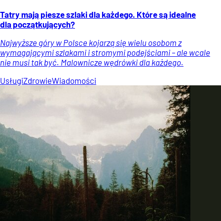
Tatry mają piesze szlaki dla każdego. Które są idealne
dla początkujących?
Najwyższe góry w Polsce kojarzą się wielu osobom z
wymagającymi szlakami i stromymi podejściami – ale wcale
nie musi tak być. Malownicze wędrówki dla każdego.
Usługi
Zdrowie
Wiadomości