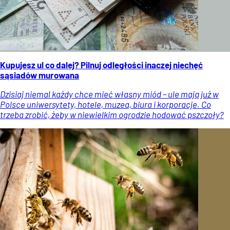
Kupujesz ul co dalej? Pilnuj odległości inaczej niechęć
sąsiadów murowana
Dzisiaj niemal każdy chce mieć własny miód – ule mają już w
Polsce uniwersytety, hotele, muzea, biura i korporacje. Co
trzeba zrobić, żeby w niewielkim ogrodzie hodować pszczoły?