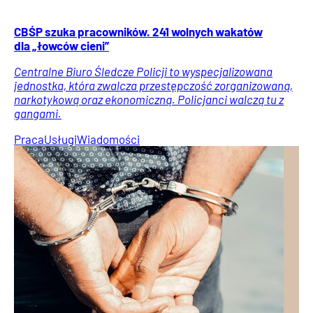
CBŚP szuka pracowników. 241 wolnych wakatów
dla „łowców cieni”
Centralne Biuro Śledcze Policji to wyspecjalizowana
jednostka, która zwalcza przestępczość zorganizowaną,
narkotykową oraz ekonomiczną. Policjanci walczą tu z
gangami.
Praca
Usługi
Wiadomości