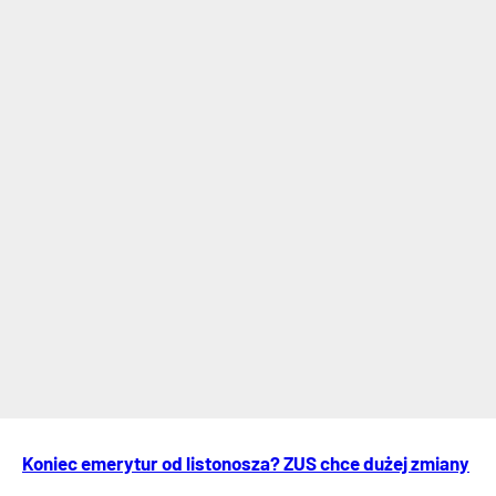
Koniec emerytur od listonosza? ZUS chce dużej zmiany