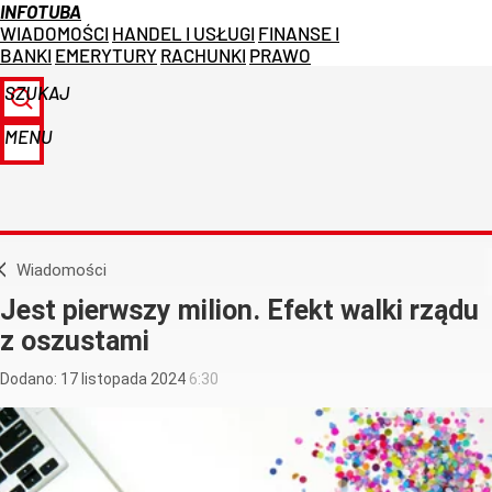
INFOTUBA
WIADOMOŚCI
HANDEL I USŁUGI
FINANSE I
BANKI
EMERYTURY
RACHUNKI
PRAWO
SZUKAJ
MENU
Wiadomości
Jest pierwszy milion. Efekt walki rządu
z oszustami
Dodano:
17
listopada
2024
6:30