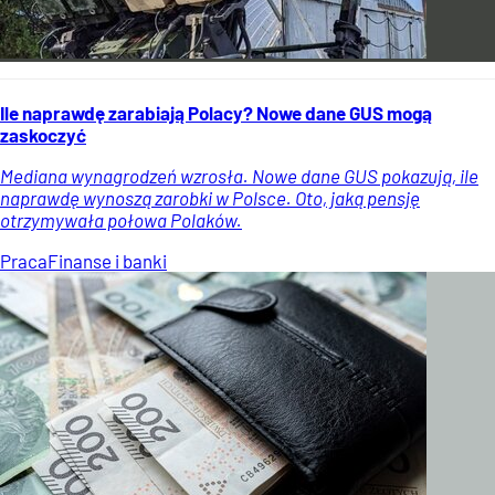
Ile naprawdę zarabiają Polacy? Nowe dane GUS mogą
zaskoczyć
Mediana wynagrodzeń wzrosła. Nowe dane GUS pokazują, ile
naprawdę wynoszą zarobki w Polsce. Oto, jaką pensję
otrzymywała połowa Polaków.
Praca
Finanse i banki