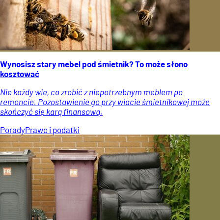
Wynosisz stary mebel pod śmietnik? To może słono
kosztować
Nie każdy wie, co zrobić z niepotrzebnym meblem po
remoncie. Pozostawienie go przy wiacie śmietnikowej może
skończyć się karą finansową.
Porady
Prawo i podatki