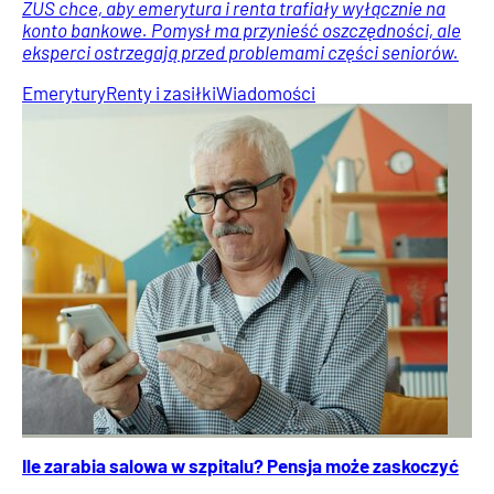
ZUS chce, aby emerytura i renta trafiały wyłącznie na
konto bankowe. Pomysł ma przynieść oszczędności, ale
eksperci ostrzegają przed problemami części seniorów.
Emerytury
Renty i zasiłki
Wiadomości
Ile zarabia salowa w szpitalu? Pensja może zaskoczyć