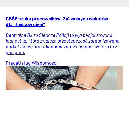
CBŚP szuka pracowników. 241 wolnych wakatów
dla „łowców cieni”
Centralne Biuro Śledcze Policji to wyspecjalizowana
jednostka, która zwalcza przestępczość zorganizowaną,
narkotykową oraz ekonomiczną. Policjanci walczą tu z
gangami.
Praca
Usługi
Wiadomości