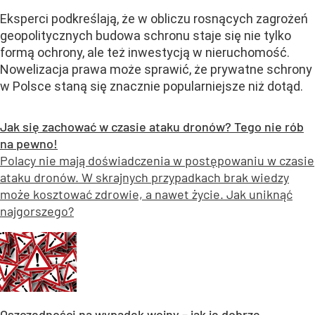
Eksperci podkreślają, że w obliczu rosnących zagrożeń
geopolitycznych budowa schronu staje się nie tylko
formą ochrony, ale też inwestycją w nieruchomość.
Nowelizacja prawa może sprawić, że prywatne schrony
w Polsce staną się znacznie popularniejsze niż dotąd.
Jak się zachować w czasie ataku dronów? Tego nie rób
na pewno!
Polacy nie mają doświadczenia w postępowaniu w czasie
ataku dronów. W skrajnych przypadkach brak wiedzy
może kosztować zdrowie, a nawet życie. Jak uniknąć
najgorszego?
Oszczędności na wypadek wojny – jak je dobrze