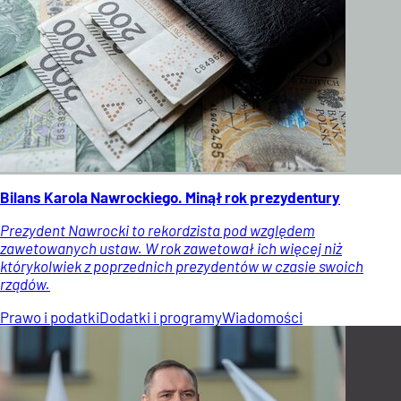
Bilans Karola Nawrockiego. Minął rok prezydentury
Prezydent Nawrocki to rekordzista pod względem
zawetowanych ustaw. W rok zawetował ich więcej niż
którykolwiek z poprzednich prezydentów w czasie swoich
rządów.
Prawo i podatki
Dodatki i programy
Wiadomości