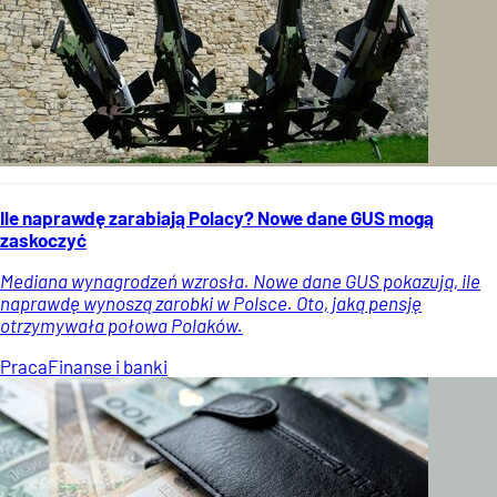
Ile naprawdę zarabiają Polacy? Nowe dane GUS mogą
zaskoczyć
Mediana wynagrodzeń wzrosła. Nowe dane GUS pokazują, ile
naprawdę wynoszą zarobki w Polsce. Oto, jaką pensję
otrzymywała połowa Polaków.
Praca
Finanse i banki