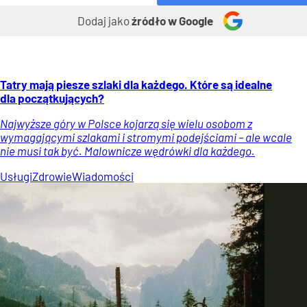
Dodaj jako
źródło w Google
Tatry mają piesze szlaki dla każdego. Które są idealne
dla początkujących?
Najwyższe góry w Polsce kojarzą się wielu osobom z
wymagającymi szlakami i stromymi podejściami – ale wcale
nie musi tak być. Malownicze wędrówki dla każdego.
Usługi
Zdrowie
Wiadomości