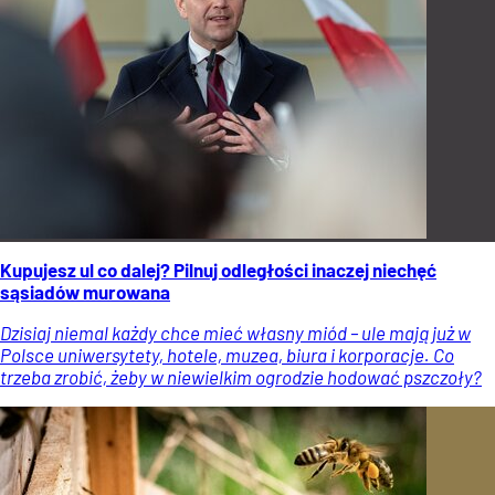
Kupujesz ul co dalej? Pilnuj odległości inaczej niechęć
sąsiadów murowana
Dzisiaj niemal każdy chce mieć własny miód – ule mają już w
Polsce uniwersytety, hotele, muzea, biura i korporacje. Co
trzeba zrobić, żeby w niewielkim ogrodzie hodować pszczoły?