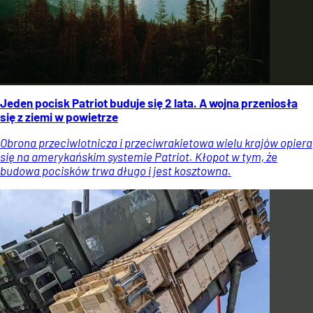
Jeden pocisk Patriot buduje się 2 lata. A wojna przeniosła
się z ziemi w powietrze
Obrona przeciwlotnicza i przeciwrakietowa wielu krajów opiera
się na amerykańskim systemie Patriot. Kłopot w tym, że
budowa pocisków trwa długo i jest kosztowna.