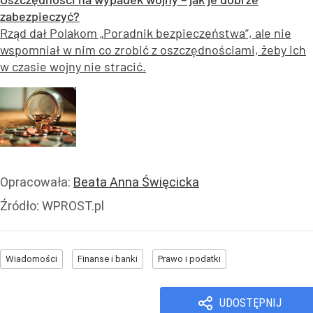
zabezpieczyć?
Rząd dał Polakom „Poradnik bezpieczeństwa”, ale nie
wspomniał w nim co zrobić z oszczędnościami, żeby ich
w czasie wojny nie stracić.
Opracowała:
Beata Anna Święcicka
Źródło:
WPROST.pl
Wiadomości
Finanse i banki
Prawo i podatki
UDOSTĘPNIJ