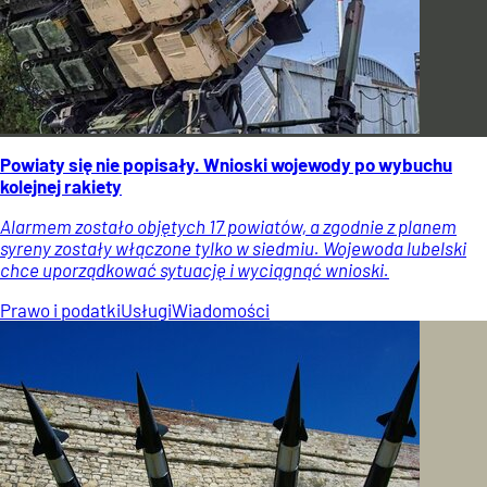
Powiaty się nie popisały. Wnioski wojewody po wybuchu
kolejnej rakiety
Alarmem zostało objętych 17 powiatów, a zgodnie z planem
syreny zostały włączone tylko w siedmiu. Wojewoda lubelski
chce uporządkować sytuację i wyciągnąć wnioski.
Prawo i podatki
Usługi
Wiadomości