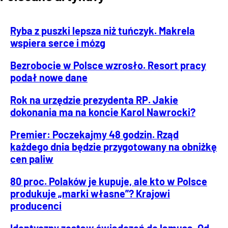
Ryba z puszki lepsza niż tuńczyk. Makrela
wspiera serce i mózg
Bezrobocie w Polsce wzrosło. Resort pracy
podał nowe dane
Rok na urzędzie prezydenta RP. Jakie
dokonania ma na koncie Karol Nawrocki?
Premier: Poczekajmy 48 godzin. Rząd
każdego dnia będzie przygotowany na obniżkę
cen paliw
80 proc. Polaków je kupuje, ale kto w Polsce
produkuje „marki własne”? Krajowi
producenci
Identyczny zestaw świadczeń do lamusa. Od