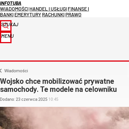
INFOTUBA
WIADOMOŚCI
HANDEL I USŁUGI
FINANSE I
BANKI
EMERYTURY
RACHUNKI
PRAWO
SZUKAJ
MENU
Wiadomości
Wojsko chce mobilizować prywatne
samochody. Te modele na celowniku
Dodano:
23
czerwca
2025
10:45