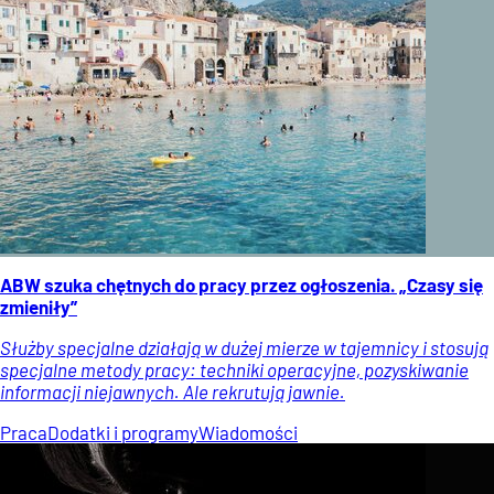
ABW szuka chętnych do pracy przez ogłoszenia. „Czasy się
zmieniły”
Służby specjalne działają w dużej mierze w tajemnicy i stosują
specjalne metody pracy: techniki operacyjne, pozyskiwanie
informacji niejawnych. Ale rekrutują jawnie.
Praca
Dodatki i programy
Wiadomości