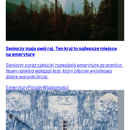
Seniorzy mają swój raj. Ten kraj to najlepsze miejsce
na emeryturę
Seniorzy coraz częściej rozważają emeryturę za granicą.
Nowy ranking wskazał kraj, który oferuje wyjątkowo
dobre warunki życia.
Emerytury
Porady
Wiadomości