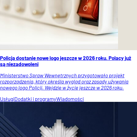
Policja dostanie nowe logo jeszcze w 2026 roku. Polacy już
są niezadowoleni
Ministerstwo Spraw Wewnętrznych przygotowało projekt
rozporządzenia, który określa wygląd oraz zasady używania
nowego logo Policji. Wejdzie w życie jeszcze w 2026 roku.
Usługi
Dodatki i programy
Wiadomości