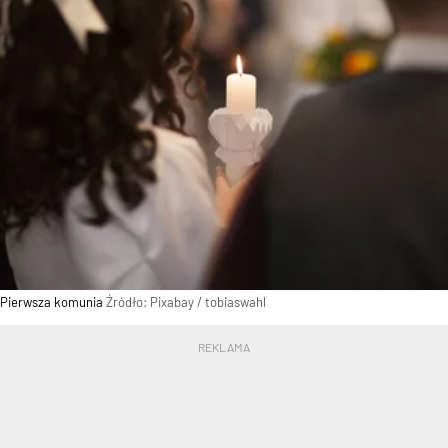
Pierwsza komunia
Źródło:
Pixabay
/
tobiaswahl