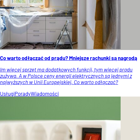
Co warto odłączać od prądu? Mniejsze rachunki są nagrodą
Im więcej sprzęt ma dodatkowych funkcji, tym więcej prądu
zużywa. A w Polsce ceny energii elektrycznych są jednymi z
najwyższych w Unii Europejskiej. Co warto odłączać?
Usługi
Porady
Wiadomości