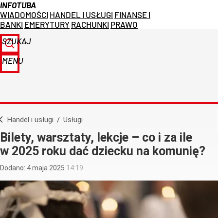
INFOTUBA
WIADOMOŚCI
HANDEL I USŁUGI
FINANSE I
BANKI
EMERYTURY
RACHUNKI
PRAWO
SZUKAJ
MENU
Handel i usługi
/
Usługi
Bilety, warsztaty, lekcje – co i za ile
w 2025 roku dać dziecku na komunię?
Dodano:
4
maja
2025
14:19