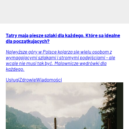
Tatry mają piesze szlaki dla każdego. Które są idealne
dla początkujących?
Najwyższe góry w Polsce kojarzą się wielu osobom z
wymagającymi szlakami i stromymi podejściami – ale
wcale nie musi tak być. Malownicze wędrówki dla
każdego.
Usługi
Zdrowie
Wiadomości