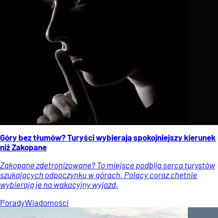
Góry bez tłumów? Turyści wybierają spokojniejszy kierunek
niż Zakopane
Zakopane zdetronizowane? To miejsce podbija serca turystów
szukających odpoczynku w górach. Polacy coraz chętnie
wybierają je na wakacyjny wyjazd.
Porady
Wiadomości