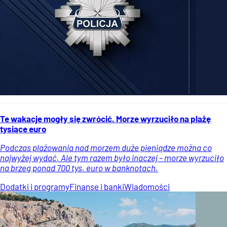
Te wakacje mogły się zwrócić. Morze wyrzuciło na plażę
tysiące euro
Podczas plażowania nad morzem duże pieniądze można co
najwyżej wydać. Ale tym razem było inaczej – morze wyrzuciło
na brzeg ponad 700 tys. euro w banknotach.
Dodatki i programy
Finanse i banki
Wiadomości