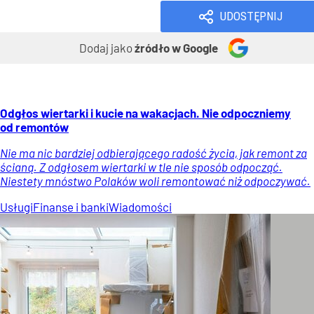
UDOSTĘPNIJ
Dodaj jako
źródło w Google
Odgłos wiertarki i kucie na wakacjach. Nie odpoczniemy
od remontów
Nie ma nic bardziej odbierającego radość życia, jak remont za
ścianą. Z odgłosem wiertarki w tle nie sposób odpocząć.
Niestety mnóstwo Polaków woli remontować niż odpoczywać.
Usługi
Finanse i banki
Wiadomości