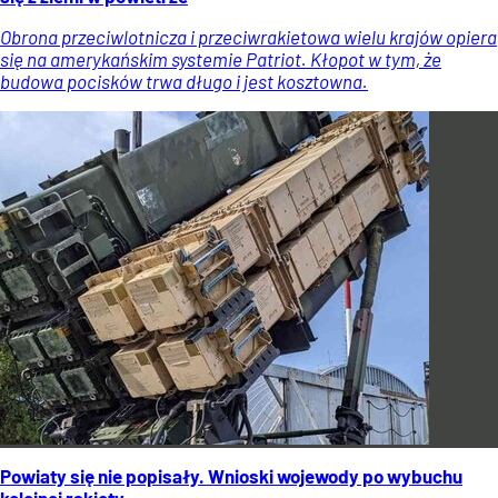
Obrona przeciwlotnicza i przeciwrakietowa wielu krajów opiera
się na amerykańskim systemie Patriot. Kłopot w tym, że
budowa pocisków trwa długo i jest kosztowna.
Powiaty się nie popisały. Wnioski wojewody po wybuchu
kolejnej rakiety