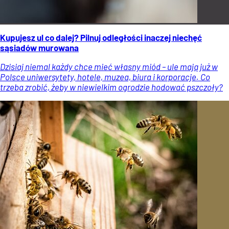
Kupujesz ul co dalej? Pilnuj odległości inaczej niechęć
sąsiadów murowana
Dzisiaj niemal każdy chce mieć własny miód – ule mają już w
Polsce uniwersytety, hotele, muzea, biura i korporacje. Co
trzeba zrobić, żeby w niewielkim ogrodzie hodować pszczoły?