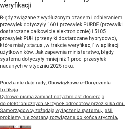
weryfikacji
Błędy związane z wydłużonym czasem i odbieraniem
przesyłek dotyczyły 1601 przesyłek PURDE (przesyłki
dostarczane całkowicie elektronicznie) i 5105
przesyłek PUH (przesyłki dostarczane hybrydowo),
które miały status „w trakcie weryfikacji” w aplikacji
użytkowników. Jak zapewnia ministerstwo, błędy
systemu dotyczyły mniej niż 1 proc. przesyłek
nadanych w styczniu 2025 roku.
Poczta nie daje rady. Obowiązkowe e-Doręczenia
to fikcja
Cyfrowe pisma zamiast natychmiast docierają
do elektronicznych skrzynek adresatów przez kilka dni.
Samorządowcy zażądają wyłączenia systemu, jeśli
problemy nie zostaną rozwiązane do końca stycznia.