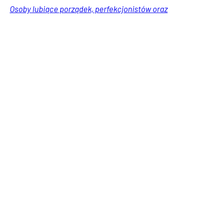
Osoby lubiące porządek, perfekcjonistów oraz
domowników wyczulonych na estetykę drażni kuchenny
zlew z pozostawionymi kroplami wody. Jest na to rada.
Porady
Usługi
Wiadomości