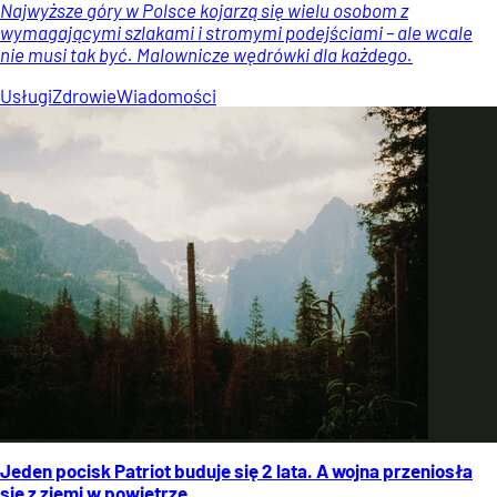
Najwyższe góry w Polsce kojarzą się wielu osobom z
wymagającymi szlakami i stromymi podejściami – ale wcale
nie musi tak być. Malownicze wędrówki dla każdego.
Usługi
Zdrowie
Wiadomości
Jeden pocisk Patriot buduje się 2 lata. A wojna przeniosła
się z ziemi w powietrze