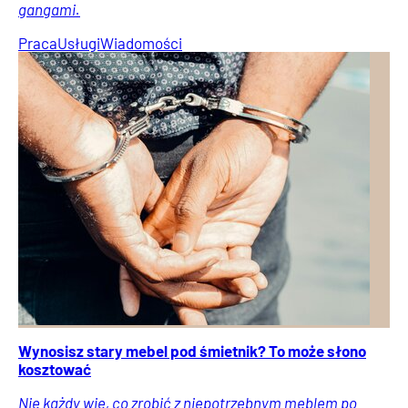
gangami.
Praca
Usługi
Wiadomości
Wynosisz stary mebel pod śmietnik? To może słono
kosztować
Nie każdy wie, co zrobić z niepotrzebnym meblem po