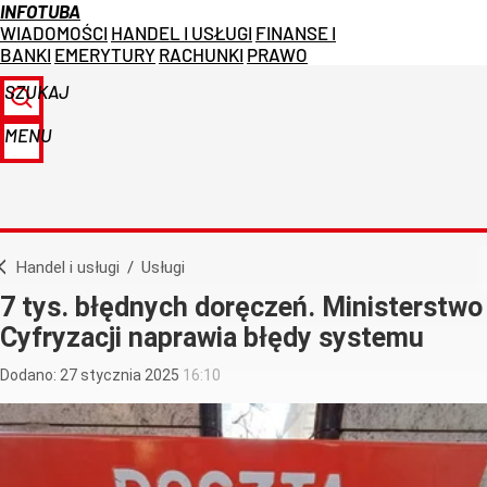
INFOTUBA
WIADOMOŚCI
HANDEL I USŁUGI
FINANSE I
BANKI
EMERYTURY
RACHUNKI
PRAWO
SZUKAJ
MENU
Handel i usługi
/
Usługi
7 tys. błędnych doręczeń. Ministerstwo
Cyfryzacji naprawia błędy systemu
Dodano:
27
stycznia
2025
16:10