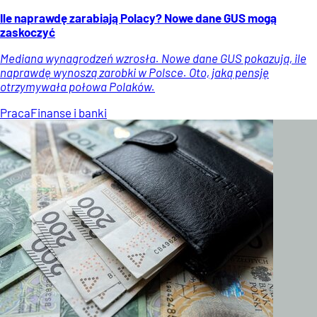
Ile naprawdę zarabiają Polacy? Nowe dane GUS mogą
zaskoczyć
Mediana wynagrodzeń wzrosła. Nowe dane GUS pokazują, ile
naprawdę wynoszą zarobki w Polsce. Oto, jaką pensję
otrzymywała połowa Polaków.
Praca
Finanse i banki