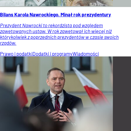
Bilans Karola Nawrockiego. Minął rok prezydentury
Prezydent Nawrocki to rekordzista pod względem
zawetowanych ustaw. W rok zawetował ich więcej niż
którykolwiek z poprzednich prezydentów w czasie swoich
rządów.
Prawo i podatki
Dodatki i programy
Wiadomości