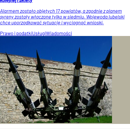
Alarmem zostało objętych 17 powiatów, a zgodnie z planem
syreny zostały włączone tylko w siedmiu. Wojewoda lubelski
chce uporządkować sytuację i wyciągnąć wnioski.
Prawo i podatki
Usługi
Wiadomości