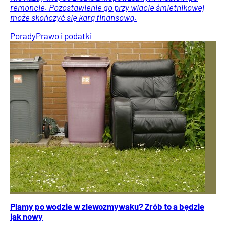
remoncie. Pozostawienie go przy wiacie śmietnikowej
może skończyć się karą finansową.
Porady
Prawo i podatki
Plamy po wodzie w zlewozmywaku? Zrób to a będzie
jak nowy