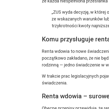
że każda niespełniona przesłanka
„ZUS wyda decyzję, w której 
ze wskazanych warunków lub j
trzykrotności kwoty najniższ
Komu przysługuje rent
Renta wdowia to nowe świadczenie
początkowo zakładano, że nie będz
rodzinną — jedno świadczenie w wys
W trakcie prac legislacyjnych po
świadczenia.
Renta wdowia – surowe 
Obecne przepisy przewidują, że r