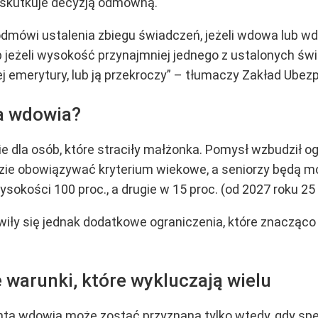
 skutkuje decyzją odmowną.
odmówi ustalenia zbiegu świadczeń, jeżeli wdowa lub w
eżeli wysokość przynajmniej jednego z ustalonych świa
ej emerytury, lub ją przekroczy” – tłumaczy Zakład Ube
a wdowia?
 dla osób, które straciły małżonka. Pomysł wzbudził 
ie obowiązywać kryterium wiekowe, a seniorzy będą mog
okości 100 proc., a drugie w 15 proc. (od 2027 roku 25 
jawiły się jednak dodatkowe ograniczenia, które znaczą
warunki, które wykluczają wielu
enta wdowia może zostać przyznana tylko wtedy, gdy sp