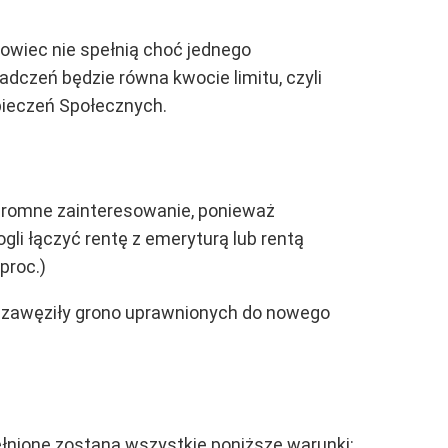
dowiec nie spełnią choć jednego
dczeń będzie równa kwocie limitu, czyli
zpieczeń Społecznych.
ogromne zainteresowanie, ponieważ
li łączyć rentę z emeryturą lub rentą
proc.)
co zawęziły grono uprawnionych do nowego
ełnione zostaną wszystkie poniższe warunki: