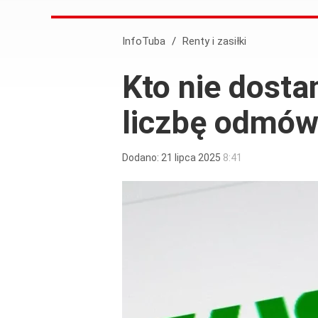
InfoTuba
/
Renty i zasiłki
Kto nie dosta
liczbę odmów
Dodano:
21
lipca
2025
8:41