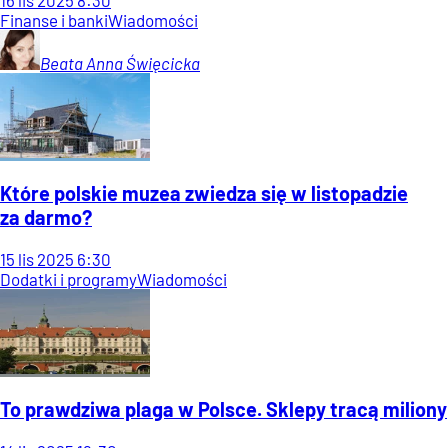
16
lis
2025
8:30
Finanse i banki
Wiadomości
Beata Anna
Święcicka
Które polskie muzea zwiedza się w listopadzie
za darmo?
15
lis
2025
6:30
Dodatki i programy
Wiadomości
To prawdziwa plaga w Polsce. Sklepy tracą miliony