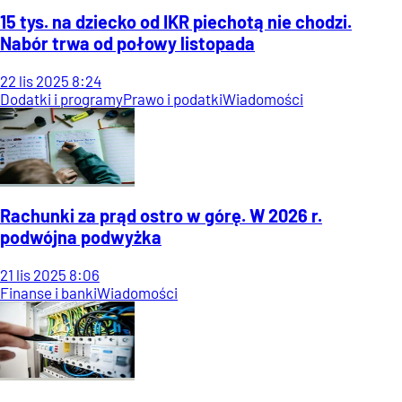
15 tys. na dziecko od IKR piechotą nie chodzi.
Nabór trwa od połowy listopada
22
lis
2025
8:24
Dodatki i programy
Prawo i podatki
Wiadomości
Rachunki za prąd ostro w górę. W 2026 r.
podwójna podwyżka
21
lis
2025
8:06
Finanse i banki
Wiadomości