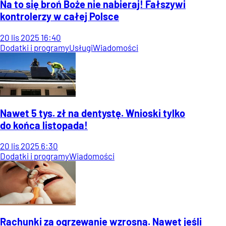
Na to się broń Boże nie nabieraj! Fałszywi
kontrolerzy w całej Polsce
20
lis
2025
16:40
Dodatki i programy
Usługi
Wiadomości
Nawet 5 tys. zł na dentystę. Wnioski tylko
do końca listopada!
20
lis
2025
6:30
Dodatki i programy
Wiadomości
Rachunki za ogrzewanie wzrosną. Nawet jeśli