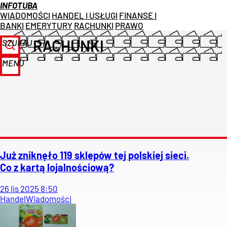
INFOTUBA
WIADOMOŚCI
HANDEL I USŁUGI
FINANSE I
BANKI
EMERYTURY
RACHUNKI
PRAWO
RACHUNKI
SZUKAJ
MENU
Już zniknęło 119 sklepów tej polskiej sieci.
Co z kartą lojalnościową?
26
lis
2025
8:50
Handel
Wiadomości