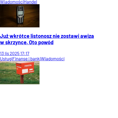
Wiadomości
Handel
Już wkrótce listonosz nie zostawi awiza
w skrzynce. Oto powód
13
lis
2025
17:17
Usługi
Finanse i banki
Wiadomości