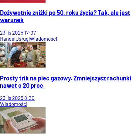
Dożywotnie zniżki po 50. roku życia? Tak, ale jest
warunek
23
lis
2025
17:07
Handel
Usługi
Wiadomości
Prosty trik na piec gazowy. Zmniejszysz rachunki
nawet o 20 proc.
23
lis
2025
8:30
Wiadomości