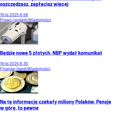
oszczędzasz, zapłacisz więcej
19
lis
2025
8:58
Prawo i podatki
Wiadomości
Będzie nowe 5 złotych. NBP wydał komunikat
19
lis
2025
8:30
Finanse i banki
Wiadomości
Na tę informację czekały miliony Polaków. Pensje
w górę, to pewne