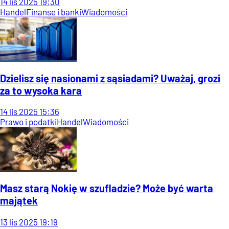
14
lis
2025
19:30
Handel
Finanse i banki
Wiadomości
Dzielisz się nasionami z sąsiadami? Uważaj, grozi
za to wysoka kara
14
lis
2025
15:36
Prawo i podatki
Handel
Wiadomości
Masz starą Nokię w szufladzie? Może być warta
majątek
13
lis
2025
19:19