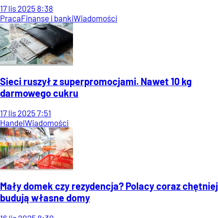
17
lis
2025
8:38
Praca
Finanse i banki
Wiadomości
Sieci ruszył z superpromocjami. Nawet 10 kg
darmowego cukru
17
lis
2025
7:51
Handel
Wiadomości
Mały domek czy rezydencja? Polacy coraz chętniej
budują własne domy