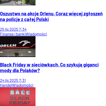
Oszustwo na akcje Orlenu. Coraz więcej zgłoszeń
na policję z całej Polski
25
lis
2025
7:34
Finanse i banki
Wiadomości
Black Friday w sieciówkach. Co szykują giganci
mody dla Polaków?
24
lis
2025
7:31
Handel
Wiadomości