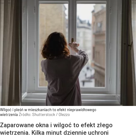
Wilgoć i pleśń w mieszkaniach to efekt nieprawidłowego
wietrzenia
Źródło:
Shutterstock
/
Olezzo
Zaparowane okna i wilgoć to efekt złego
wietrzenia. Kilka minut dziennie uchroni