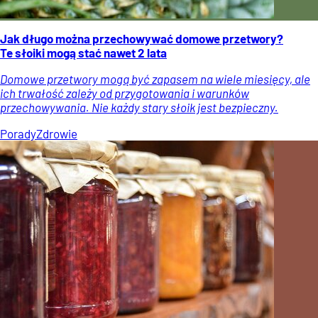
Jak długo można przechowywać domowe przetwory?
Te słoiki mogą stać nawet 2 lata
Domowe przetwory mogą być zapasem na wiele miesięcy, ale
ich trwałość zależy od przygotowania i warunków
przechowywania. Nie każdy stary słoik jest bezpieczny.
Porady
Zdrowie