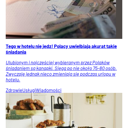
Tego w hotelu nie jedz! Polacy uwielbiają akurat takie
śniadania
Ulubionym i najczęściej wybieranym przez Polaków
śniadaniem są kanapki. Sięga po nie około 75–80 osób.
Zwyczaje jednak nieco zmieniają się podczas urlopu w
hotelu.
Zdrowie
Usługi
Wiadomości