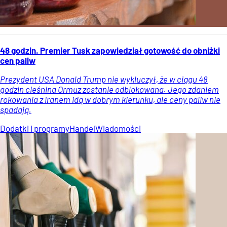
48 godzin. Premier Tusk zapowiedział gotowość do obniżki
cen paliw
Prezydent USA Donald Trump nie wykluczył, że w ciągu 48
godzin cieśnina Ormuz zostanie odblokowana. Jego zdaniem
rokowania z Iranem idą w dobrym kierunku, ale ceny paliw nie
spadają.
Dodatki i programy
Handel
Wiadomości