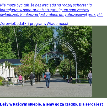
Nie może być tak, że bez względu na rodzaj schorzenia,
kuracjusze w sanatoriach otrzymują ten sam zestaw
świadczeń. Konieczna jest zmiana dotychczasowej praktyki.
Zdrowie
Dodatki i programy
Wiadomości
Leży w każdym sklepie, a jemy go za rzadko. Dla serca jest