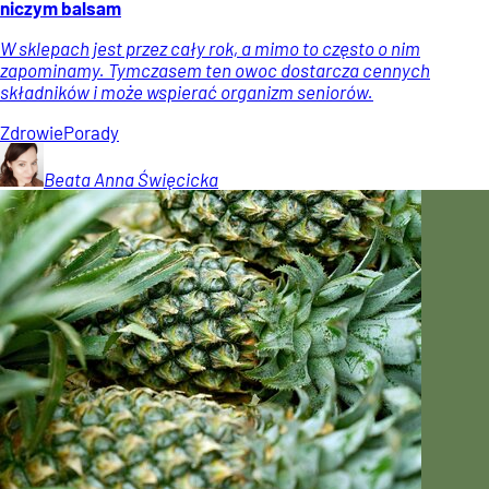
niczym balsam
W sklepach jest przez cały rok, a mimo to często o nim
zapominamy. Tymczasem ten owoc dostarcza cennych
składników i może wspierać organizm seniorów.
Zdrowie
Porady
Beata Anna
Święcicka