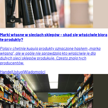
Marki własne w sieciach sklepów – skąd się właściwie biorą
te produkty?
Polacy chętnie kupują produkty oznaczone hasłem „marka
własna”, ale w ogóle nie sprawdzają kto właściwie je dla
dużych sieci sklepów produkuje. Często znają tych
producentów.
Handel
Usługi
Wiadomości