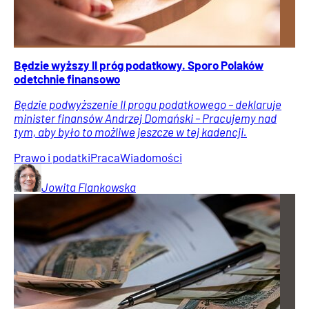
Będzie wyższy II próg podatkowy. Sporo Polaków
odetchnie finansowo
Będzie podwyższenie II progu podatkowego – deklaruje
minister finansów Andrzej Domański – Pracujemy nad
tym, aby było to możliwe jeszcze w tej kadencji.
Prawo i podatki
Praca
Wiadomości
Jowita
Flankowska