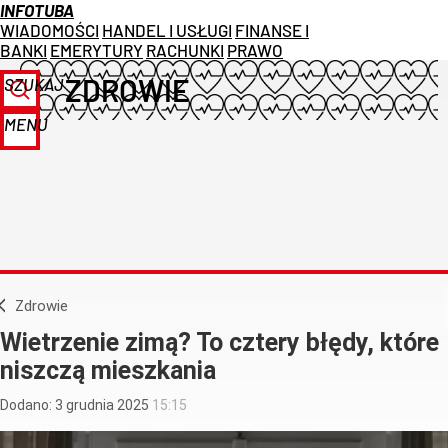
INFOTUBA
WIADOMOŚCI
HANDEL I USŁUGI
FINANSE I
BANKI
EMERYTURY
RACHUNKI
PRAWO
ZDROWIE
SZUKAJ
MENU
Zdrowie
Wietrzenie zimą? To cztery błędy, które
niszczą mieszkania
Dodano:
3
grudnia
2025
15:15