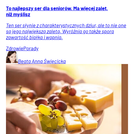
To najlepszy ser dla seniorów. Ma więcej zalet,
niż myślisz
Ten ser słynie z charakterystycznych dziur, ale to nie one
są jego największą zaletą. Wyróżnia go także spora
zawartość białka i wapnia.
Zdrowie
Porady
Beata Anna
Święcicka