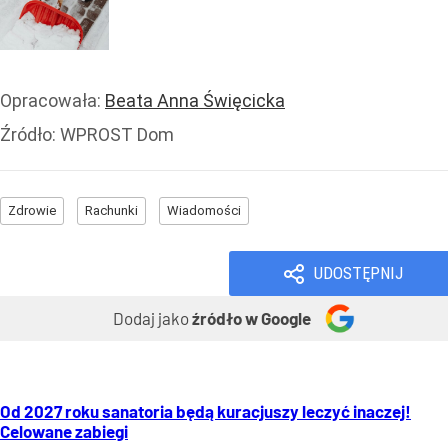
Opracowała:
Beata Anna Święcicka
Źródło:
WPROST Dom
Zdrowie
Rachunki
Wiadomości
UDOSTĘPNIJ
Dodaj jako
źródło w Google
Od 2027 roku sanatoria będą kuracjuszy leczyć inaczej!
Celowane zabiegi