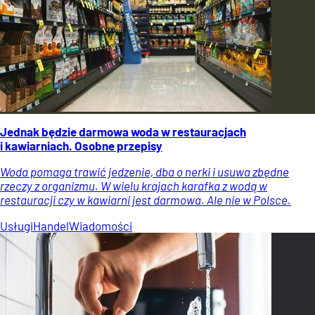
Jednak będzie darmowa woda w restauracjach
i kawiarniach. Osobne przepisy
Woda pomaga trawić jedzenie, dba o nerki i usuwa zbędne
rzeczy z organizmu. W wielu krajach karafka z wodą w
restauracji czy w kawiarni jest darmowa. Ale nie w Polsce.
Usługi
Handel
Wiadomości