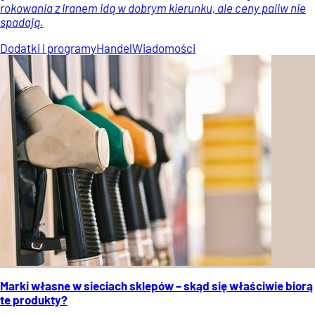
rokowania z Iranem idą w dobrym kierunku, ale ceny paliw nie
spadają.
Dodatki i programy
Handel
Wiadomości
Marki własne w sieciach sklepów – skąd się właściwie biorą
te produkty?