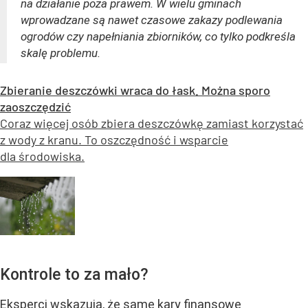
na działanie poza prawem. W wielu gminach
wprowadzane są nawet czasowe zakazy podlewania
ogrodów czy napełniania zbiorników, co tylko podkreśla
skalę problemu.
Zbieranie deszczówki wraca do łask. Można sporo
zaoszczędzić
Coraz więcej osób zbiera deszczówkę zamiast korzystać
z wody z kranu. To oszczędność i wsparcie
dla środowiska.
Kontrole to za mało?
Eksperci wskazują, że same kary finansowe