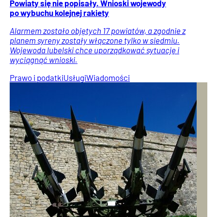
Powiaty się nie popisały. Wnioski wojewody
po wybuchu kolejnej rakiety
Alarmem zostało objętych 17 powiatów, a zgodnie z
planem syreny zostały włączone tylko w siedmiu.
Wojewoda lubelski chce uporządkować sytuację i
wyciągnąć wnioski.
Prawo i podatki
Usługi
Wiadomości