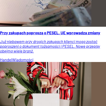
Przy zakupach poproszą o PESEL. UE wprowadza zmiany
Już niebawem przy drogich zakupach klienci mogą zostać
poproszeni o dokument tożsamości i PESEL. Nowe przepisy
obejmą wiele branż.
Handel
Wiadomości