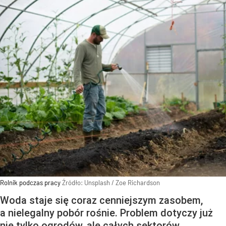
Rolnik podczas pracy
Źródło:
Unsplash
/
Zoe Richardson
Woda staje się coraz cenniejszym zasobem,
a nielegalny pobór rośnie. Problem dotyczy już
nie tylko ogrodów, ale całych sektorów