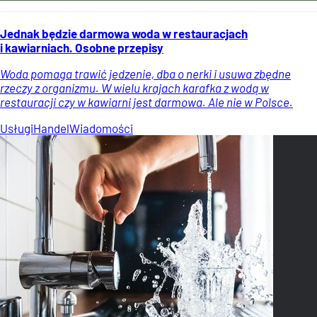
Jednak będzie darmowa woda w restauracjach
i kawiarniach. Osobne przepisy
Woda pomaga trawić jedzenie, dba o nerki i usuwa zbędne
rzeczy z organizmu. W wielu krajach karafka z wodą w
restauracji czy w kawiarni jest darmowa. Ale nie w Polsce.
Usługi
Handel
Wiadomości