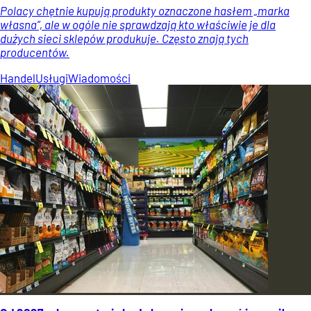
Polacy chętnie kupują produkty oznaczone hasłem „marka
własna”, ale w ogóle nie sprawdzają kto właściwie je dla
dużych sieci sklepów produkuje. Często znają tych
producentów.
Handel
Usługi
Wiadomości