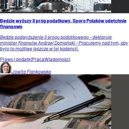
Będzie wyższy II próg podatkowy. Sporo Polaków odetchnie
finansowo
Będzie podwyższenie II progu podatkowego – deklaruje
minister finansów Andrzej Domański – Pracujemy nad tym, aby
było to możliwe jeszcze w tej kadencji.
Prawo i podatki
Praca
Wiadomości
Jowita
Flankowska