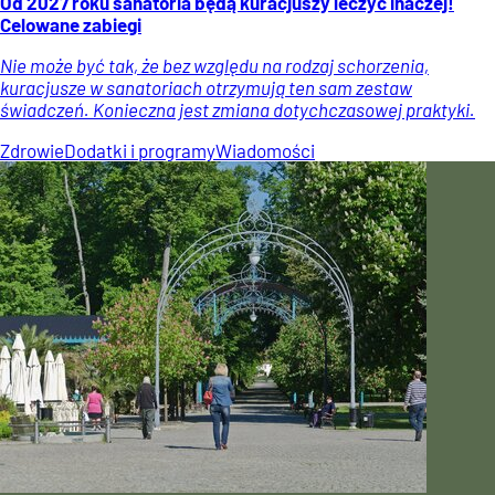
Od 2027 roku sanatoria będą kuracjuszy leczyć inaczej!
Celowane zabiegi
Nie może być tak, że bez względu na rodzaj schorzenia,
kuracjusze w sanatoriach otrzymują ten sam zestaw
świadczeń. Konieczna jest zmiana dotychczasowej praktyki.
Zdrowie
Dodatki i programy
Wiadomości