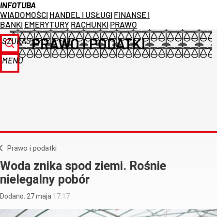
INFOTUBA
WIADOMOŚCI
HANDEL I USŁUGI
FINANSE I
BANKI
EMERYTURY
RACHUNKI
PRAWO
PRAWO I PODATKI
SZUKAJ
MENU
Prawo i podatki
Woda znika spod ziemi. Rośnie
nielegalny pobór
Dodano:
27
maja
17:17