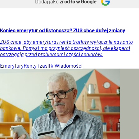
Dodaj jako
źródło w Google
Koniec emerytur od listonosza? ZUS chce dużej zmiany
ZUS chce, aby emerytura i renta trafiały wyłącznie na konto
bankowe. Pomysł ma przynieść oszczędności, ale eksperci
ostrzegają przed problemami części seniorów.
Emerytury
Renty i zasiłki
Wiadomości