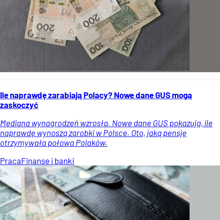
Ile naprawdę zarabiają Polacy? Nowe dane GUS mogą
zaskoczyć
Mediana wynagrodzeń wzrosła. Nowe dane GUS pokazują, ile
naprawdę wynoszą zarobki w Polsce. Oto, jaką pensję
otrzymywała połowa Polaków.
Praca
Finanse i banki