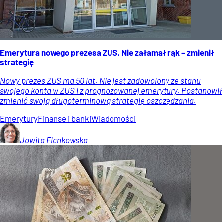
Emerytura nowego prezesa ZUS. Nie załamał rąk – zmienił
strategię
Nowy prezes ZUS ma 50 lat. Nie jest zadowolony ze stanu
swojego konta w ZUS i z prognozowanej emerytury. Postanowił
zmienić swoją długoterminową strategię oszczędzania.
Emerytury
Finanse i banki
Wiadomości
Jowita
Flankowska