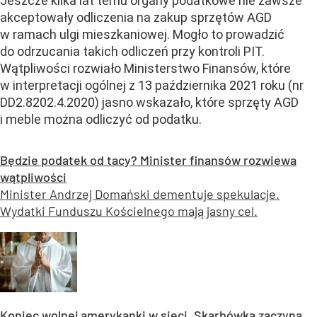
Jeszcze kilka lat temu organy podatkowe nie zawsze
akceptowały odliczenia na zakup sprzętów AGD
w ramach ulgi mieszkaniowej. Mogło to prowadzić
do odrzucania takich odliczeń przy kontroli PIT.
Wątpliwości rozwiało Ministerstwo Finansów, które
w interpretacji ogólnej z 13 października 2021 roku (nr
DD2.8202.4.2020) jasno wskazało, które sprzęty AGD
i meble można odliczyć od podatku.
Będzie podatek od tacy? Minister finansów rozwiewa
wątpliwości
Minister Andrzej Domański dementuje spekulacje.
Wydatki Funduszu Kościelnego mają jasny cel.
Koniec wolnej amerykanki w sieci. Skarbówka zaczyna