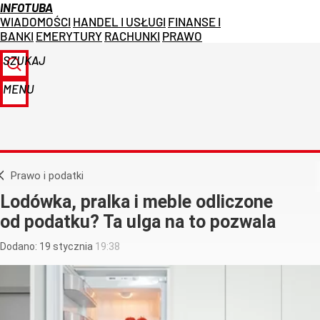
INFOTUBA
WIADOMOŚCI
HANDEL I USŁUGI
FINANSE I
BANKI
EMERYTURY
RACHUNKI
PRAWO
SZUKAJ
MENU
Prawo i podatki
Lodówka, pralka i meble odliczone
od podatku? Ta ulga na to pozwala
Dodano:
19
stycznia
19:38