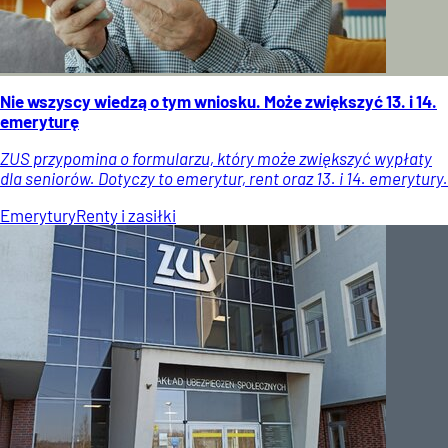
Nie wszyscy wiedzą o tym wniosku. Może zwiększyć 13. i 14.
emeryturę
ZUS przypomina o formularzu, który może zwiększyć wypłaty
dla seniorów. Dotyczy to emerytur, rent oraz 13. i 14. emerytury.
Emerytury
Renty i zasiłki