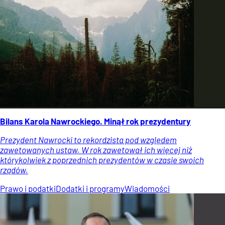
Bilans Karola Nawrockiego. Minął rok prezydentury
Prezydent Nawrocki to rekordzista pod względem
zawetowanych ustaw. W rok zawetował ich więcej niż
którykolwiek z poprzednich prezydentów w czasie swoich
rządów.
Prawo i podatki
Dodatki i programy
Wiadomości