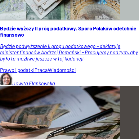
Będzie wyższy II próg podatkowy. Sporo Polaków odetchnie
finansowo
Będzie podwyższenie II progu podatkowego – deklaruje
minister finansów Andrzej Domański – Pracujemy nad tym, aby
było to możliwe jeszcze w tej kadencji.
Prawo i podatki
Praca
Wiadomości
Jowita
Flankowska