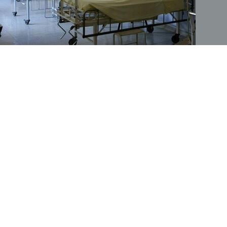
Obietnic wyborczych nie sposób w Polsce wyegzekwować.
Wybory 2027
30 lat temu Sąd Najwyższy wskazał, że Polacy nie mogą się od
polityków domagać przed sądem spełnienia wyborczych
obietnic. Dlaczego?
Dodatki i programy
Handel
Wiadomości