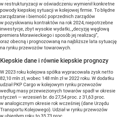
w restrukturyzacji w oświadczeniu wymienił konkretne
powody kiepskiej sytuacji w kolejowej firmie. To błędne
zarządzanie i bierność poprzednich zarządów
w pozyskiwaniu kontraktów na rok 2024, niepotrzebne
inwestycje, zbyt wysokie wydatki, „decyzję węglową
premiera Morawieckiego i sposób jej realizacji”,
oraz obecną i prognozowaną na najbliższe lata sytuację
na rynku przewozów towarowych.
Kiepskie dane i równie kiepskie prognozy
W 2023 roku kolejowa spółka wypracowała zysk netto
82,10 mln zł, wobec 148 mln zł w 2022 roku. W dodatku
udział PKP Cargo w kolejowym rynku przewozów
według masy przewiezionych towarów spadł w okresie
styczeń — wrzesień br. do 27,54 proc. z 31,63 proc.
w analogicznym okresie rok wcześniej (dane Urzędu
Transportu Kolejowego). Udział w rynku przewozów
w ubiegłym roku to 35,73 proc.