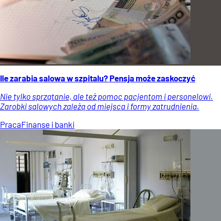
Ile zarabia salowa w szpitalu? Pensja może zaskoczyć
Nie tylko sprzątanie, ale też pomoc pacjentom i personelowi.
Zarobki salowych zależą od miejsca i formy zatrudnienia.
Praca
Finanse i banki