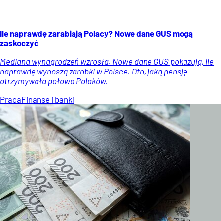
Ile naprawdę zarabiają Polacy? Nowe dane GUS mogą
zaskoczyć
Mediana wynagrodzeń wzrosła. Nowe dane GUS pokazują, ile
naprawdę wynoszą zarobki w Polsce. Oto, jaką pensję
otrzymywała połowa Polaków.
Praca
Finanse i banki