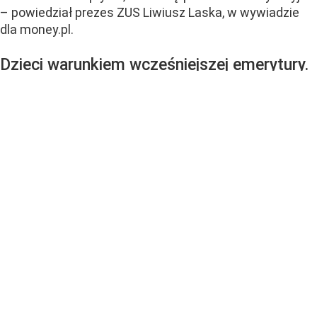
– powiedział prezes ZUS Liwiusz Laska, w wywiadzie
dla money.pl.
Dzieci warunkiem wcześniejszej emerytury.
Systemowa niesprawiedliwość
Zgodnie z przedstawioną przez ministrę funduszy
i polityki regionalnej Katarzynę Pełczyńskiej-Nałęcz
koncepcją, matki mogłyby...
CZYTAJ DALEJ