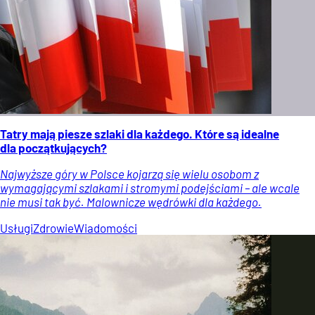
Tatry mają piesze szlaki dla każdego. Które są idealne
dla początkujących?
Najwyższe góry w Polsce kojarzą się wielu osobom z
wymagającymi szlakami i stromymi podejściami – ale wcale
nie musi tak być. Malownicze wędrówki dla każdego.
Usługi
Zdrowie
Wiadomości