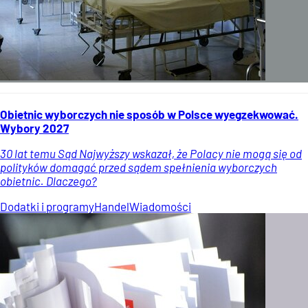
Obietnic wyborczych nie sposób w Polsce wyegzekwować.
Wybory 2027
30 lat temu Sąd Najwyższy wskazał, że Polacy nie mogą się od
polityków domagać przed sądem spełnienia wyborczych
obietnic. Dlaczego?
Dodatki i programy
Handel
Wiadomości