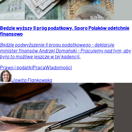
Będzie wyższy II próg podatkowy. Sporo Polaków odetchnie
finansowo
Będzie podwyższenie II progu podatkowego – deklaruje
minister finansów Andrzej Domański – Pracujemy nad tym, aby
było to możliwe jeszcze w tej kadencji.
Prawo i podatki
Praca
Wiadomości
Jowita
Flankowska