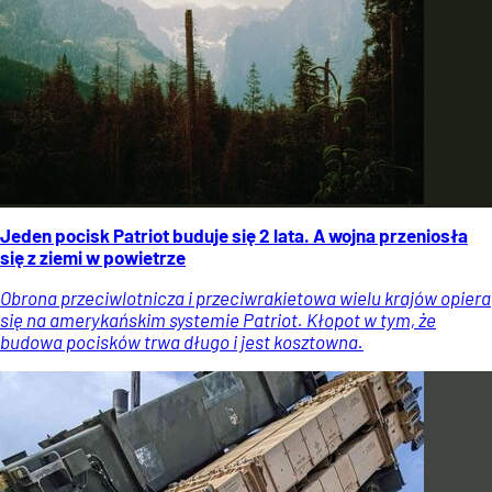
Jeden pocisk Patriot buduje się 2 lata. A wojna przeniosła
się z ziemi w powietrze
Obrona przeciwlotnicza i przeciwrakietowa wielu krajów opiera
się na amerykańskim systemie Patriot. Kłopot w tym, że
budowa pocisków trwa długo i jest kosztowna.