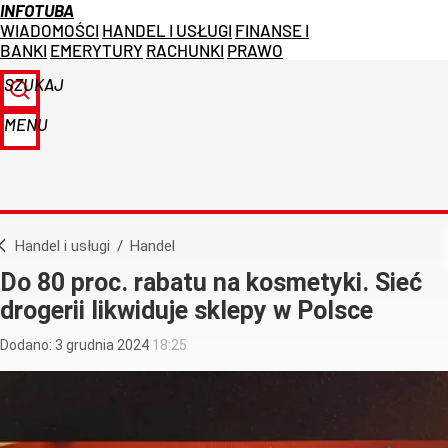
INFOTUBA
WIADOMOŚCI
HANDEL I USŁUGI
FINANSE I
BANKI
EMERYTURY
RACHUNKI
PRAWO
SZUKAJ
MENU
Handel i usługi
/
Handel
Do 80 proc. rabatu na kosmetyki. Sieć
drogerii likwiduje sklepy w Polsce
Dodano:
3
grudnia
2024
18:25