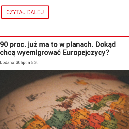
CZYTAJ DALEJ
90 proc. już ma to w planach. Dokąd
chcą wyemigrować Europejczycy?
Dodano:
30
lipca
6:30