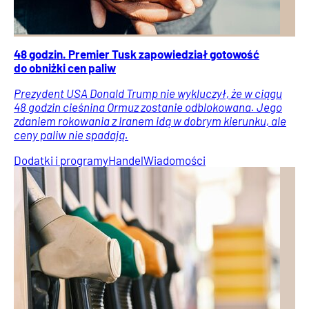
48 godzin. Premier Tusk zapowiedział gotowość
do obniżki cen paliw
Prezydent USA Donald Trump nie wykluczył, że w ciągu
48 godzin cieśnina Ormuz zostanie odblokowana. Jego
zdaniem rokowania z Iranem idą w dobrym kierunku, ale
ceny paliw nie spadają.
Dodatki i programy
Handel
Wiadomości