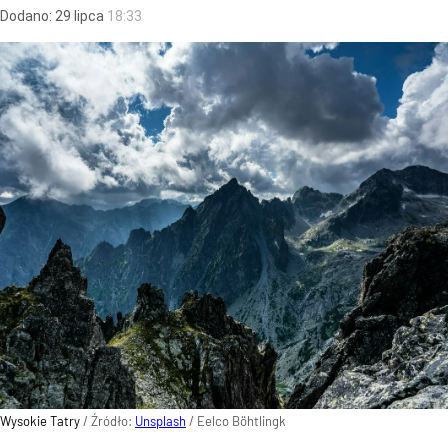
Dodano:
29
lipca
18:33
Wysokie Tatry
/ Źródło:
Unsplash
/
Eelco Böhtlingk