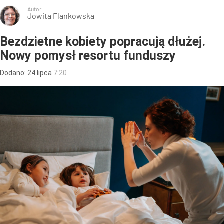
Autor:
Jowita Flankowska
Bezdzietne kobiety popracują dłużej.
Nowy pomysł resortu funduszy
Dodano:
24
lipca
7:20