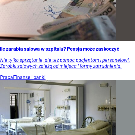
Ile zarabia salowa w szpitalu? Pensja może zaskoczyć
Nie tylko sprzątanie, ale też pomoc pacjentom i personelowi.
Zarobki salowych zależą od miejsca i formy zatrudnienia.
Praca
Finanse i banki