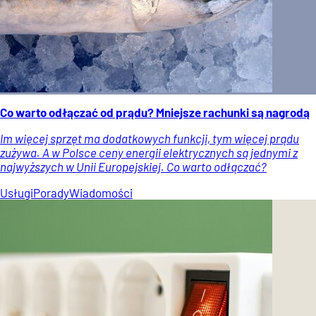
Co warto odłączać od prądu? Mniejsze rachunki są nagrodą
Im więcej sprzęt ma dodatkowych funkcji, tym więcej prądu
zużywa. A w Polsce ceny energii elektrycznych są jednymi z
najwyższych w Unii Europejskiej. Co warto odłączać?
Usługi
Porady
Wiadomości