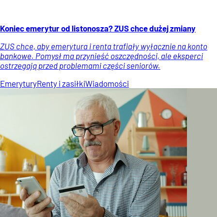
Koniec emerytur od listonosza? ZUS chce dużej zmiany
ZUS chce, aby emerytura i renta trafiały wyłącznie na konto
bankowe. Pomysł ma przynieść oszczędności, ale eksperci
ostrzegają przed problemami części seniorów.
Emerytury
Renty i zasiłki
Wiadomości