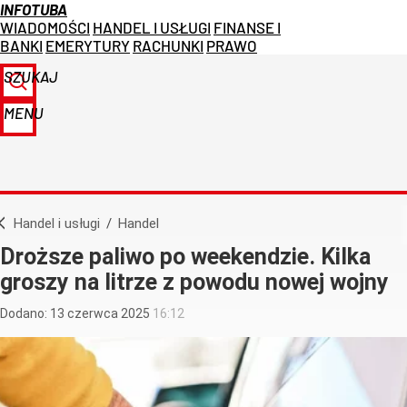
INFOTUBA
WIADOMOŚCI
HANDEL I USŁUGI
FINANSE I
BANKI
EMERYTURY
RACHUNKI
PRAWO
SZUKAJ
MENU
Handel i usługi
/
Handel
Droższe paliwo po weekendzie. Kilka
groszy na litrze z powodu nowej wojny
Dodano:
13
czerwca
2025
16:12