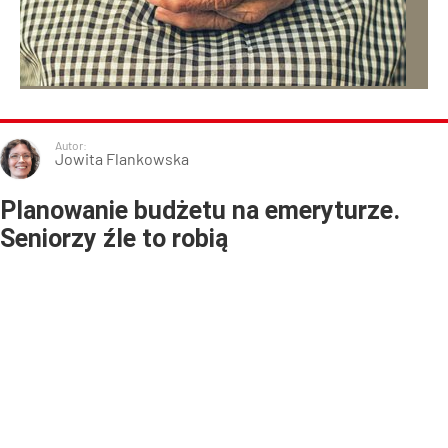
Autor:
Jowita Flankowska
Planowanie budżetu na emeryturze.
Seniorzy źle to robią
Dodano:
24
lipca
8:09