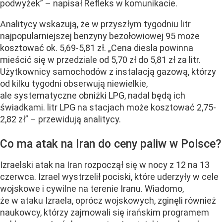
podwyżek” – napisał Refleks w komunikacie.
Analitycy wskazują, że w przyszłym tygodniu litr
najpopularniejszej benzyny bezołowiowej 95 może
kosztować ok. 5,69-5,81 zł. „Cena diesla powinna
mieścić się w przedziale od 5,70 zł do 5,81 zł za litr.
Użytkownicy samochodów z instalacją gazową, którzy
od kilku tygodni obserwują niewielkie,
ale systematyczne obniżki LPG, nadal będą ich
świadkami. litr LPG na stacjach może kosztować 2,75-
2,82 zł” – przewidują analitycy.
Co ma atak na Iran do ceny paliw w Polsce?
Izraelski atak na Iran rozpoczął się w nocy z 12 na 13
czerwca. Izrael wystrzelił pociski, które uderzyły w cele
wojskowe i cywilne na terenie Iranu. Wiadomo,
że w ataku Izraela, oprócz wojskowych, zginęli również
naukowcy, którzy zajmowali się irańskim programem