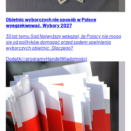
Obietnic wyborczych nie sposób w Polsce
wyegzekwować. Wybory 2027
30 lat temu Sąd Najwyższy wskazał, że Polacy nie mogą
się od polityków domagać przed sądem spełnienia
wyborczych obietnic. Dlaczego?
Dodatki i programy
Handel
Wiadomości