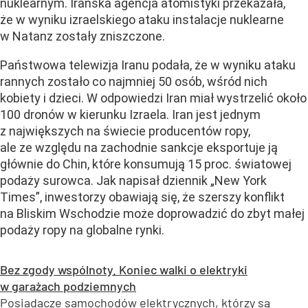
nuklearnym. Irańska agencja atomistyki przekazała,
że w wyniku izraelskiego ataku instalacje nuklearne
w Natanz zostały zniszczone.
Państwowa telewizja Iranu podała, że w wyniku ataku
rannych zostało co najmniej 50 osób, wśród nich
kobiety i dzieci. W odpowiedzi Iran miał wystrzelić około
100 dronów w kierunku Izraela. Iran jest jednym
z największych na świecie producentów ropy,
ale ze względu na zachodnie sankcje eksportuje ją
głównie do Chin, które konsumują 15 proc. światowej
podaży surowca. Jak napisał dziennik „New York
Times”, inwestorzy obawiają się, że szerszy konflikt
na Bliskim Wschodzie może doprowadzić do zbyt małej
podaży ropy na globalne rynki.
Bez zgody wspólnoty. Koniec walki o elektryki
w garażach podziemnych
Posiadacze samochodów elektrycznych, którzy są