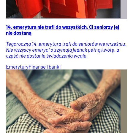
14. emerytura nie trafi do wszystkich. Ci seniorzy jej
nie dostaną
Tegoroczna 14. emerytura trafi do seniorów we wrześniu.
Nie wszyscy emeryci otrzymają jednak pełną kwotę, a
część nie dostanie świadczenia wcale.
Emerytury
Finanse i banki