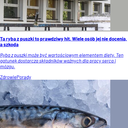
Ta ryba z puszki to prawdziwy hit. Wiele osób jej nie docenia,
a szkoda
Ryba z puszki może być wartościowym elementem diety. Ten
gatunek dostarcza składników ważnych dla pracy serca i
mózgu.
Zdrowie
Porady