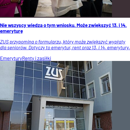
Nie wszyscy wiedzą o tym wniosku. Może zwiększyć 13. i 14.
emeryturę
ZUS przypomina o formularzu, który może zwiększyć wypłaty
dla seniorów. Dotyczy to emerytur, rent oraz 13. i 14. emerytury.
Emerytury
Renty i zasiłki