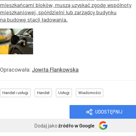
mieszkańcami bloków, muszą uzyskać zgodę wspólnoty
mieszkaniowej, spółdzielni lub zarządcy budynku
na budowę stacji ładowania.
Opracowała:
Jowita Flankowska
Handel i usługi
Handel
Usługi
Wiadomości
UDOSTĘPNIJ
Dodaj jako
źródło w Google