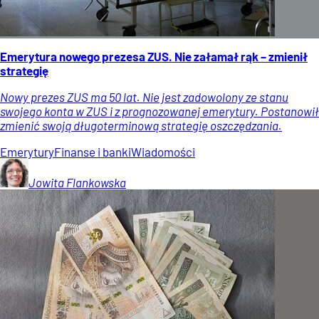
Emerytura nowego prezesa ZUS. Nie załamał rąk – zmienił
strategię
Nowy prezes ZUS ma 50 lat. Nie jest zadowolony ze stanu
swojego konta w ZUS i z prognozowanej emerytury. Postanowił
zmienić swoją długoterminową strategię oszczędzania.
Emerytury
Finanse i banki
Wiadomości
Jowita
Flankowska