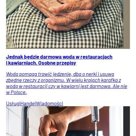
Jednak będzie darmowa woda w restauracjach
i kawiarniach. Osobne przepisy
Woda pomaga trawić jedzenie, dba o nerki i usuwa
zbędne rzeczy z organizmu. W wielu krajach karafka z
wodą w restauracji czy w kawiarni jest darmowa. Ale nie
w Polsce.
Usługi
Handel
Wiadomości