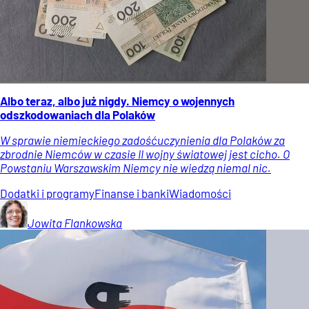
Albo teraz, albo już nigdy. Niemcy o wojennych
odszkodowaniach dla Polaków
W sprawie niemieckiego zadośćuczynienia dla Polaków za
zbrodnie Niemców w czasie II wojny światowej jest cicho. O
Powstaniu Warszawskim Niemcy nie wiedzą niemal nic.
Dodatki i programy
Finanse i banki
Wiadomości
Jowita
Flankowska