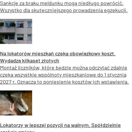
Sankcje za braku meldunku mogą niedługo powrócić.
Wszystko dla skuteczniejszego prowadzenia egzekucji.
Na lokatorów mieszkań czeka obowiązkowy koszt.
Wydadzą kilkaset złotych
Montaż liczników, które będzie można odczytać zdalnie
czeka wszystkie wspólnoty mieszkaniowe do 1 stycznia
2027 r. Oznacza to poniesienie kosztów ich wstawienia.
Lokatorzy w lepszej pozycji na walnym. Spółdzielnie
czekają zmiany