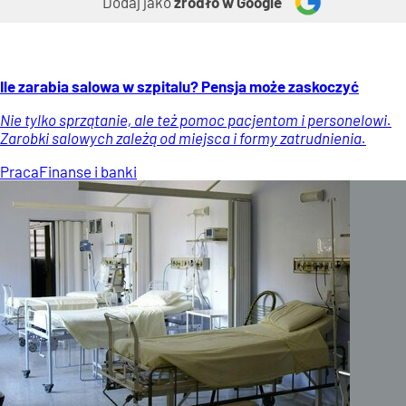
Dodaj jako
źródło w Google
Ile zarabia salowa w szpitalu? Pensja może zaskoczyć
Nie tylko sprzątanie, ale też pomoc pacjentom i personelowi.
Zarobki salowych zależą od miejsca i formy zatrudnienia.
Praca
Finanse i banki