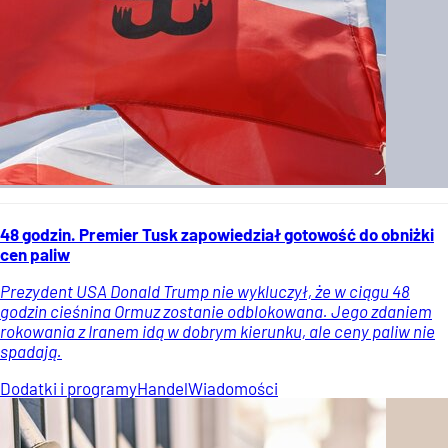
48 godzin. Premier Tusk zapowiedział gotowość do obniżki
cen paliw
Prezydent USA Donald Trump nie wykluczył, że w ciągu 48
godzin cieśnina Ormuz zostanie odblokowana. Jego zdaniem
rokowania z Iranem idą w dobrym kierunku, ale ceny paliw nie
spadają.
Dodatki i programy
Handel
Wiadomości