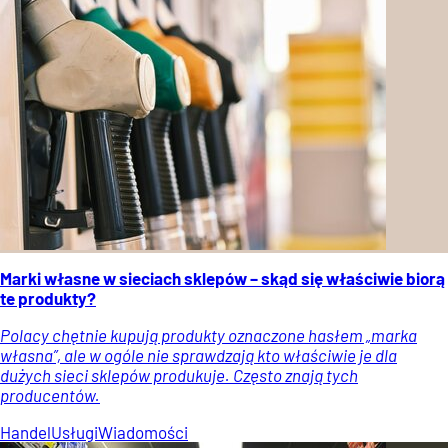
Marki własne w sieciach sklepów – skąd się właściwie biorą
te produkty?
Polacy chętnie kupują produkty oznaczone hasłem „marka
własna”, ale w ogóle nie sprawdzają kto właściwie je dla
dużych sieci sklepów produkuje. Często znają tych
producentów.
Handel
Usługi
Wiadomości