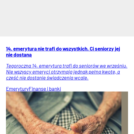
14. emerytura nie trafi do wszystkich. Ci seniorzy jej
nie dostaną
Tegoroczna 14. emerytura trafi do seniorów we wrześniu.
Nie wszyscy emeryci otrzymają jednak pełną kwotę, a
część nie dostanie świadczenia wcale.
Emerytury
Finanse i banki