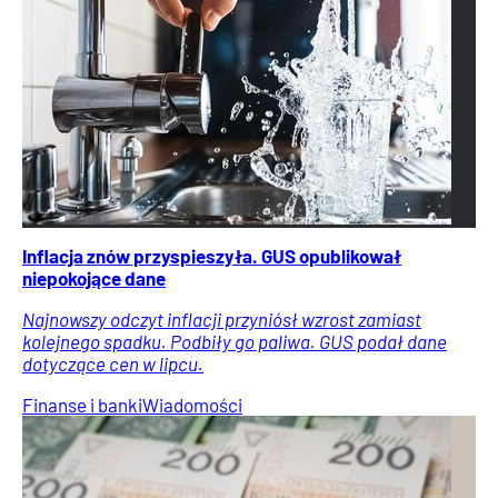
Inflacja znów przyspieszyła. GUS opublikował
niepokojące dane
Najnowszy odczyt inflacji przyniósł wzrost zamiast
kolejnego spadku. Podbiły go paliwa. GUS podał dane
dotyczące cen w lipcu.
Finanse i banki
Wiadomości