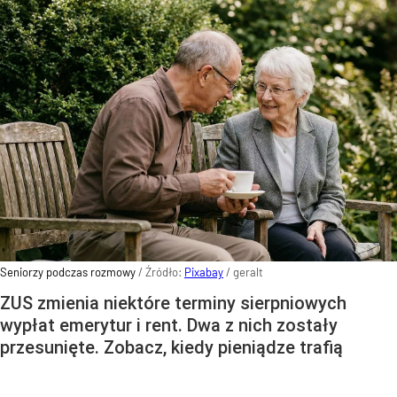
Seniorzy podczas rozmowy
/ Źródło:
Pixabay
/
geralt
ZUS zmienia niektóre terminy sierpniowych
wypłat emerytur i rent. Dwa z nich zostały
przesunięte. Zobacz, kiedy pieniądze trafią
do seniorów.