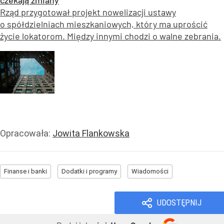
Rząd przygotował projekt nowelizacji ustawy
o spółdzielniach mieszkaniowych, który ma uprościć
życie lokatorom. Między innymi chodzi o walne zebrania.
Opracowała:
Jowita Flankowska
Finanse i banki
Dodatki i programy
Wiadomości
UDOSTĘPNIJ