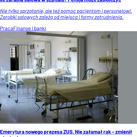
Nie tylko sprzątanie, ale też pomoc pacjentom i personelowi.
Zarobki salowych zależą od miejsca i formy zatrudnienia.
Praca
Finanse i banki
Emerytura nowego prezesa ZUS. Nie załamał rąk – zmienił