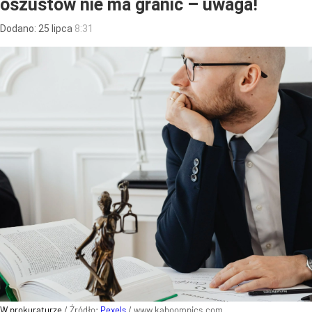
oszustów nie ma granic – uwaga!
Dodano:
25
lipca
8:31
W prokuraturze
/ Źródło:
Pexels
/
www.kaboompics.com