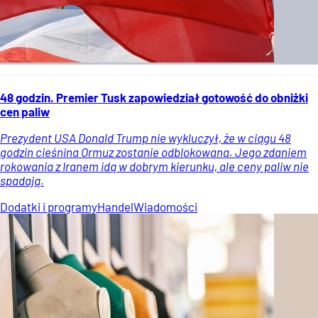
48 godzin. Premier Tusk zapowiedział gotowość do obniżki
cen paliw
Prezydent USA Donald Trump nie wykluczył, że w ciągu 48
godzin cieśnina Ormuz zostanie odblokowana. Jego zdaniem
rokowania z Iranem idą w dobrym kierunku, ale ceny paliw nie
spadają.
Dodatki i programy
Handel
Wiadomości