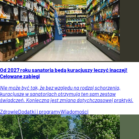
Od 2027 roku sanatoria będą kuracjuszy leczyć inaczej!
Celowane zabiegi
Nie może być tak, że bez względu na rodzaj schorzenia,
kuracjusze w sanatoriach otrzymują ten sam zestaw
świadczeń. Konieczna jest zmiana dotychczasowej praktyki.
Zdrowie
Dodatki i programy
Wiadomości