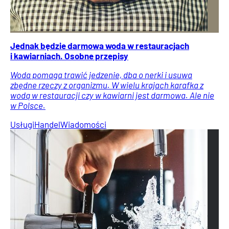
Jednak będzie darmowa woda w restauracjach
i kawiarniach. Osobne przepisy
Woda pomaga trawić jedzenie, dba o nerki i usuwa
zbędne rzeczy z organizmu. W wielu krajach karafka z
wodą w restauracji czy w kawiarni jest darmowa. Ale nie
w Polsce.
Usługi
Handel
Wiadomości