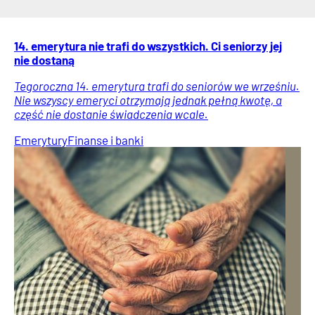
14. emerytura nie trafi do wszystkich. Ci seniorzy jej
nie dostaną
Tegoroczna 14. emerytura trafi do seniorów we wrześniu.
Nie wszyscy emeryci otrzymają jednak pełną kwotę, a
część nie dostanie świadczenia wcale.
Emerytury
Finanse i banki