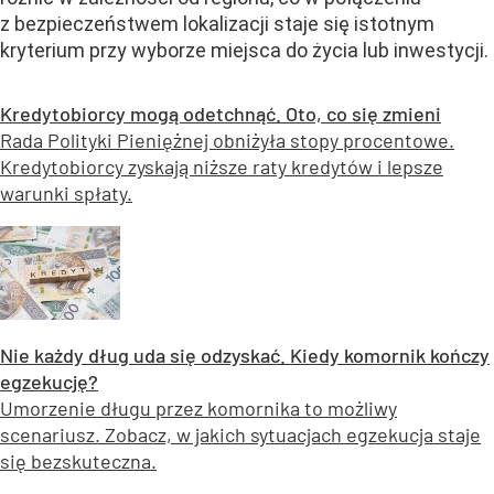
z bezpieczeństwem lokalizacji staje się istotnym
kryterium przy wyborze miejsca do życia lub inwestycji.
Kredytobiorcy mogą odetchnąć. Oto, co się zmieni
Rada Polityki Pieniężnej obniżyła stopy procentowe.
Kredytobiorcy zyskają niższe raty kredytów i lepsze
warunki spłaty.
Nie każdy dług uda się odzyskać. Kiedy komornik kończy
egzekucję?
Umorzenie długu przez komornika to możliwy
scenariusz. Zobacz, w jakich sytuacjach egzekucja staje
się bezskuteczna.