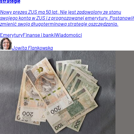
strategię
Nowy prezes ZUS ma 50 lat. Nie jest zadowolony ze stanu
swojego konta w ZUS i z prognozowanej emerytury. Postanowił
zmienić swoją długoterminową strategię oszczędzania.
Emerytury
Finanse i banki
Wiadomości
Jowita
Flankowska