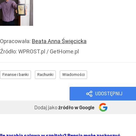
Opracowała:
Beata Anna Święcicka
Źródło:
WPROST.pl
/
GetHome.pl
Finanse i banki
Rachunki
Wiadomości
UDOSTĘPNIJ
Dodaj jako
źródło w Google
Ile zarabia salowa w szpitalu? Pensja może zaskoczyć