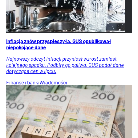
Inflacja znów przyspieszyła. GUS opublikował
niepokojące dane
Najnowszy odczyt inflacji przyniósł wzrost zamiast
kolejnego spadku. Podbiły go paliwa. GUS podał dane
dotyczące cen w lipcu.
Finanse i banki
Wiadomości