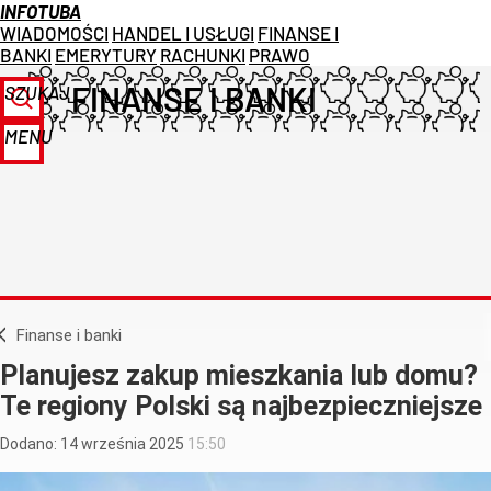
INFOTUBA
WIADOMOŚCI
HANDEL I USŁUGI
FINANSE I
BANKI
EMERYTURY
RACHUNKI
PRAWO
FINANSE I BANKI
SZUKAJ
MENU
Finanse i banki
Planujesz zakup mieszkania lub domu?
Te regiony Polski są najbezpieczniejsze
Dodano:
14
września
2025
15:50