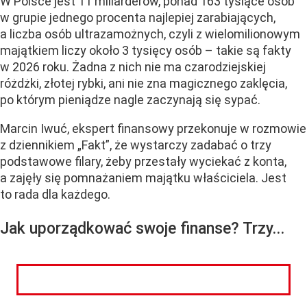
W Polsce jest 11 miliarderów, ponad 163 tysiące osób
w grupie jednego procenta najlepiej zarabiających,
a liczba osób ultrazamożnych, czyli z wielomilionowym
majątkiem liczy około 3 tysięcy osób – takie są fakty
w 2026 roku. Żadna z nich nie ma czarodziejskiej
różdżki, złotej rybki, ani nie zna magicznego zaklęcia,
po którym pieniądze nagle zaczynają się sypać.
Marcin Iwuć, ekspert finansowy przekonuje w rozmowie
z dziennikiem „Fakt”, że wystarczy zadabać o trzy
podstawowe filary, żeby przestały wyciekać z konta,
a zajęły się pomnażaniem majątku właściciela. Jest
to rada dla każdego.
Jak uporządkować swoje finanse? Trzy...
CZYTAJ DALEJ