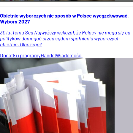
Obietnic wyborczych nie sposób w Polsce wyegzekwować.
Wybory 2027
30 lat temu Sąd Najwyższy wskazał, że Polacy nie mogą się od
polityków domagać przed sądem spełnienia wyborczych
obietnic. Dlaczego?
Dodatki i programy
Handel
Wiadomości