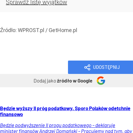
Sprawdź listę wyjątków
Źródło:
WPROST.pl
/
GetHome.pl
Prawo i podatki
Finanse i banki
Wiadomości
UDOSTĘPNIJ
Dodaj jako
źródło w Google
Będzie wyższy II próg podatkowy. Sporo Polaków odetchnie
finansowo
Będzie podwyższenie II progu podatkowego – deklaruje
minister finansów Andrzej Domański – Pracujemy nad tym, aby