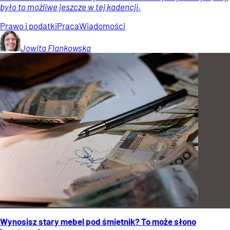
było to możliwe jeszcze w tej kadencji.
Prawo i podatki
Praca
Wiadomości
Jowita
Flankowska
Wynosisz stary mebel pod śmietnik? To może słono