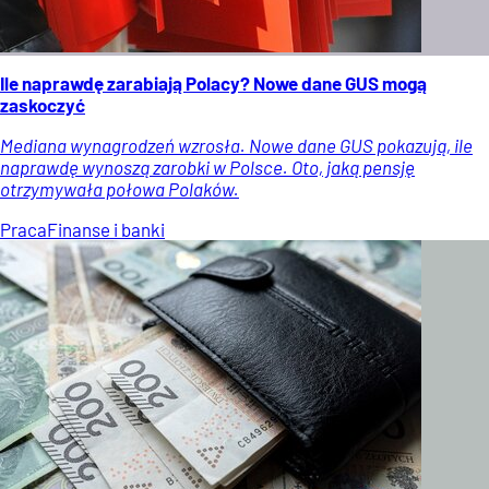
Ile naprawdę zarabiają Polacy? Nowe dane GUS mogą
zaskoczyć
Mediana wynagrodzeń wzrosła. Nowe dane GUS pokazują, ile
naprawdę wynoszą zarobki w Polsce. Oto, jaką pensję
otrzymywała połowa Polaków.
Praca
Finanse i banki