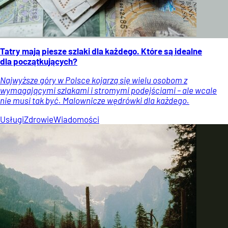
Tatry mają piesze szlaki dla każdego. Które są idealne
dla początkujących?
Najwyższe góry w Polsce kojarzą się wielu osobom z
wymagającymi szlakami i stromymi podejściami – ale wcale
nie musi tak być. Malownicze wędrówki dla każdego.
Usługi
Zdrowie
Wiadomości