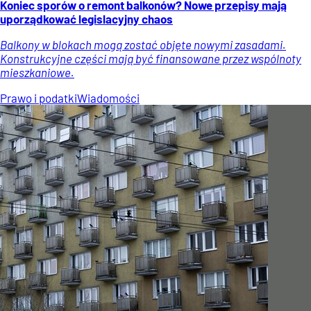
Koniec sporów o remont balkonów? Nowe przepisy mają
uporządkować legislacyjny chaos
Balkony w blokach mogą zostać objęte nowymi zasadami.
Konstrukcyjne części mają być finansowane przez wspólnoty
mieszkaniowe.
Prawo i podatki
Wiadomości