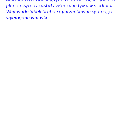
planem syreny zostały włączone tylko w siedmiu.
Wojewoda lubelski chce uporządkować sytuację i
wyciągnąć wnioski.
Prawo i podatki
Usługi
Wiadomości
Jeden pocisk Patriot buduje się 2 lata. A wojna