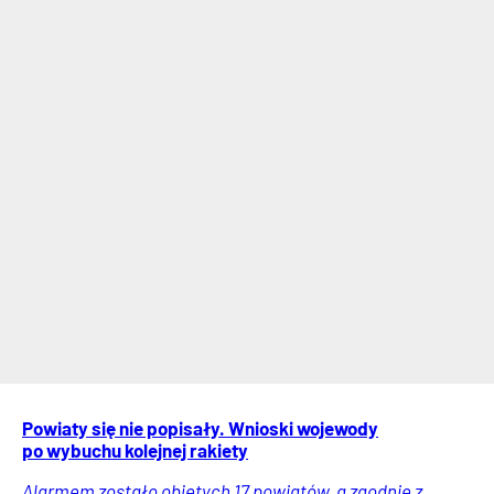
Powiaty się nie popisały. Wnioski wojewody
po wybuchu kolejnej rakiety
Alarmem zostało objętych 17 powiatów, a zgodnie z