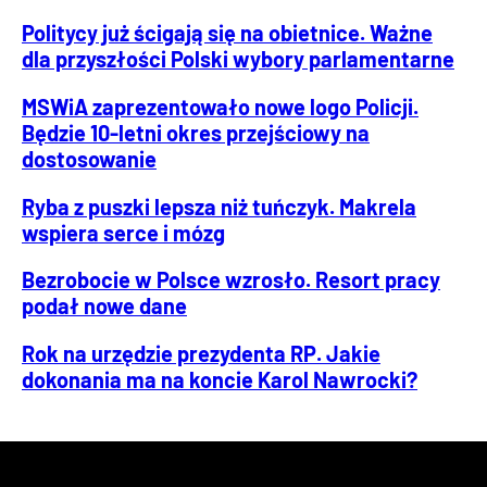
Politycy już ścigają się na obietnice. Ważne
dla przyszłości Polski wybory parlamentarne
MSWiA zaprezentowało nowe logo Policji.
Będzie 10-letni okres przejściowy na
dostosowanie
Ryba z puszki lepsza niż tuńczyk. Makrela
wspiera serce i mózg
Bezrobocie w Polsce wzrosło. Resort pracy
podał nowe dane
Rok na urzędzie prezydenta RP. Jakie
dokonania ma na koncie Karol Nawrocki?