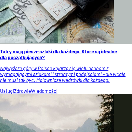
Tatry mają piesze szlaki dla każdego. Które są idealne
dla początkujących?
Najwyższe góry w Polsce kojarzą się wielu osobom z
wymagającymi szlakami i stromymi podejściami – ale wcale
nie musi tak być. Malownicze wędrówki dla każdego.
Usługi
Zdrowie
Wiadomości