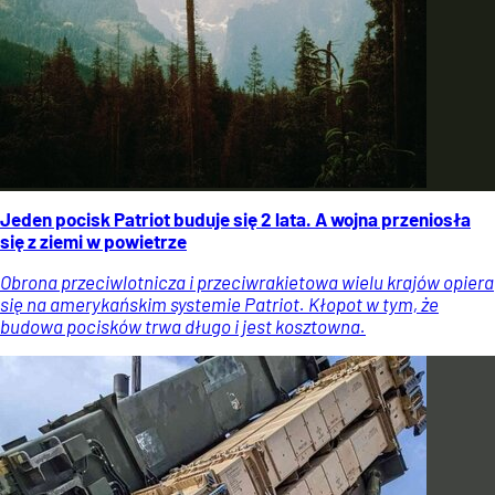
Jeden pocisk Patriot buduje się 2 lata. A wojna przeniosła
się z ziemi w powietrze
Obrona przeciwlotnicza i przeciwrakietowa wielu krajów opiera
się na amerykańskim systemie Patriot. Kłopot w tym, że
budowa pocisków trwa długo i jest kosztowna.