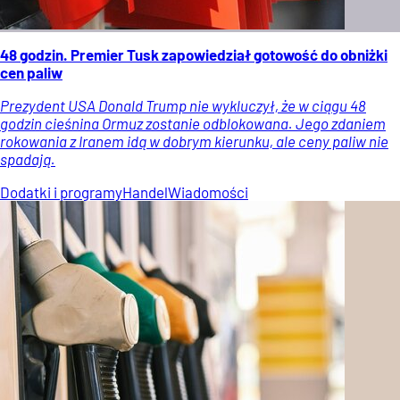
48 godzin. Premier Tusk zapowiedział gotowość do obniżki
cen paliw
Prezydent USA Donald Trump nie wykluczył, że w ciągu 48
godzin cieśnina Ormuz zostanie odblokowana. Jego zdaniem
rokowania z Iranem idą w dobrym kierunku, ale ceny paliw nie
spadają.
Dodatki i programy
Handel
Wiadomości