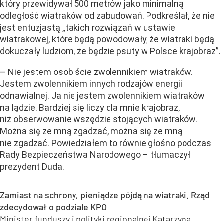
który przewidywał 500 metrów jako minimalną
odległość wiatraków od zabudowań. Podkreślał, że nie
jest entuzjastą „takich rozwiązań w ustawie
wiatrakowej, które będą powodowały, że wiatraki będą
dokuczały ludziom, że będzie psuty w Polsce krajobraz”.
– Nie jestem osobiście zwolennikiem wiatraków.
Jestem zwolennikiem innych rodzajów energii
odnawialnej. Ja nie jestem zwolennikiem wiatraków
na lądzie. Bardziej się liczy dla mnie krajobraz,
niż obserwowanie wszędzie stojących wiatraków.
Można się ze mną zgadzać, można się ze mną
nie zgadzać. Powiedziałem to równie głośno podczas
Rady Bezpieczeństwa Narodowego – tłumaczył
prezydent Duda.
Zamiast na schrony, pieniądze pójdą na wiatraki. Rząd
zdecydował o podziale KPO
Minister funduszy i polityki regionalnej Katarzyna