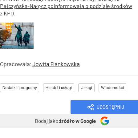
Pełczyńska-Nałęcz poinformowała o podziale środków
z KPO.
Opracowała:
Jowita Flankowska
Dodatki i programy
Handel i usługi
Usługi
Wiadomości
UDOSTĘPNIJ
Dodaj jako
źródło w Google