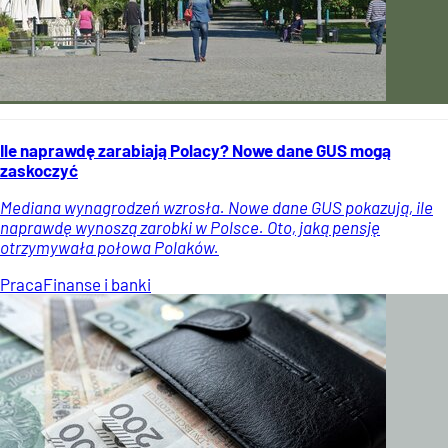
Ile naprawdę zarabiają Polacy? Nowe dane GUS mogą
zaskoczyć
Mediana wynagrodzeń wzrosła. Nowe dane GUS pokazują, ile
naprawdę wynoszą zarobki w Polsce. Oto, jaką pensję
otrzymywała połowa Polaków.
Praca
Finanse i banki