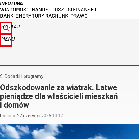
INFOTUBA
WIADOMOŚCI
HANDEL I USŁUGI
FINANSE I
BANKI
EMERYTURY
RACHUNKI
PRAWO
SZUKAJ
MENU
Dodatki i programy
Odszkodowanie za wiatrak. Łatwe
pieniądze dla właścicieli mieszkań
i domów
Dodano:
27
czerwca
2025
10:17