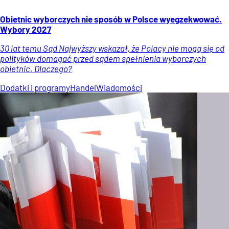
Obietnic wyborczych nie sposób w Polsce wyegzekwować.
Wybory 2027
30 lat temu Sąd Najwyższy wskazał, że Polacy nie mogą się od
polityków domagać przed sądem spełnienia wyborczych
obietnic. Dlaczego?
Dodatki i programy
Handel
Wiadomości