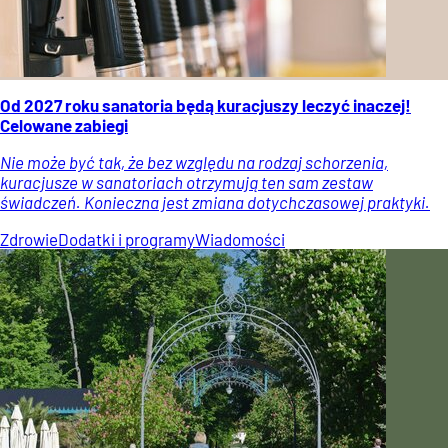
Od 2027 roku sanatoria będą kuracjuszy leczyć inaczej!
Celowane zabiegi
Nie może być tak, że bez względu na rodzaj schorzenia,
kuracjusze w sanatoriach otrzymują ten sam zestaw
świadczeń. Konieczna jest zmiana dotychczasowej praktyki.
Zdrowie
Dodatki i programy
Wiadomości