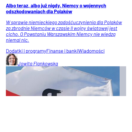
Albo teraz, albo już nigdy. Niemcy o wojennych
odszkodowaniach dla Polaków
W sprawie niemieckiego zadośćuczynienia dla Polaków
za zbrodnie Niemców w czasie II wojny światowej jest
cicho. O Powstaniu Warszawskim Niemcy nie wiedzą
niemal nic.
Dodatki i programy
Finanse i banki
Wiadomości
Jowita
Flankowska