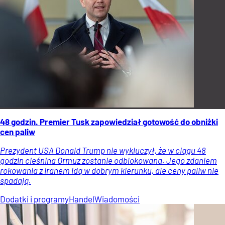
48 godzin. Premier Tusk zapowiedział gotowość do obniżki
cen paliw
Prezydent USA Donald Trump nie wykluczył, że w ciągu 48
godzin cieśnina Ormuz zostanie odblokowana. Jego zdaniem
rokowania z Iranem idą w dobrym kierunku, ale ceny paliw nie
spadają.
Dodatki i programy
Handel
Wiadomości