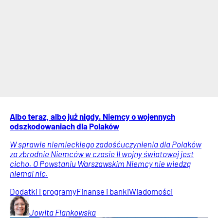
Albo teraz, albo już nigdy. Niemcy o wojennych
odszkodowaniach dla Polaków
W sprawie niemieckiego zadośćuczynienia dla Polaków
za zbrodnie Niemców w czasie II wojny światowej jest
cicho. O Powstaniu Warszawskim Niemcy nie wiedzą
niemal nic.
Dodatki i programy
Finanse i banki
Wiadomości
Jowita
Flankowska