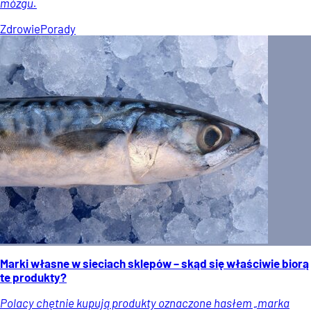
mózgu.
Zdrowie
Porady
Marki własne w sieciach sklepów – skąd się właściwie biorą
te produkty?
Polacy chętnie kupują produkty oznaczone hasłem „marka