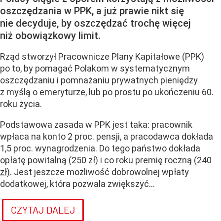
oszczędzania w PPK, a już prawie nikt się
nie decyduje, by oszczędzać trochę więcej
niż obowiązkowy limit.
Rząd stworzył
Pracownicze Plany Kapitałowe (PPK)
po to, by pomagać Polakom w systematycznym
oszczędzaniu i pomnażaniu prywatnych pieniędzy
z myślą o emeryturze, lub po prostu po ukończeniu 60.
roku życia
.
Podstawowa zasada w PPK jest taka: pracownik
wpłaca na konto 2 proc. pensji, a pracodawca dokłada
1,5 proc. wynagrodzenia. Do tego państwo dokłada
opłatę powitalną (250 zł)
i co roku premię roczną (240
zł)
. Jest jeszcze możliwość dobrowolnej wpłaty
dodatkowej, która pozwala zwiększyć...
CZYTAJ DALEJ