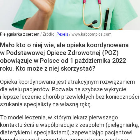
Pielęgniarka z sercem
/ Źródło:
Pexels
/
www.kaboompics.com
Mało kto o niej wie, ale opieka koordynowana
w Podstawowej Opiece Zdrowotnej (POZ)
obowiązuje w Polsce od 1 października 2022
roku. Kto może z niej skorzystać?
Opieka koordynowana jest atrakcyjnym rozwiązaniem
dla wielu pacjentów. Pozwala na szybsze wykrycie
i lepsze leczenie chorób przewlekłych bez konieczności
szukania specjalisty na własną rękę.
To model leczenia, w którym lekarz pierwszego
kontaktu ściśle współpracuje z zespołem (pielęgniarką,
dietetykiem i specjalistami), zapewniając pacjentowi
kompleksową diagnostykę i prowadzenie w jednym