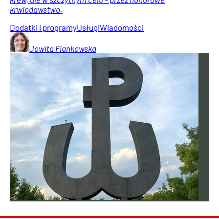
krwiodawstwo.
Dodatki i programy
Usługi
Wiadomości
Jowita
Flankowska