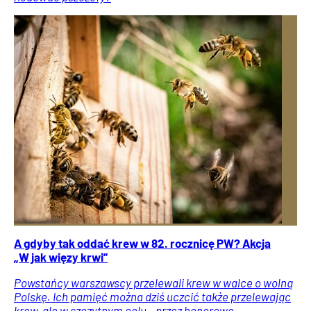
A gdyby tak oddać krew w 82. rocznicę PW? Akcja
„W jak więzy krwi”
Powstańcy warszawscy przelewali krew w walce o wolną
Polskę. Ich pamięć można dziś uczcić także przelewając
krew, ale w szczytnym celu – przez honorowe