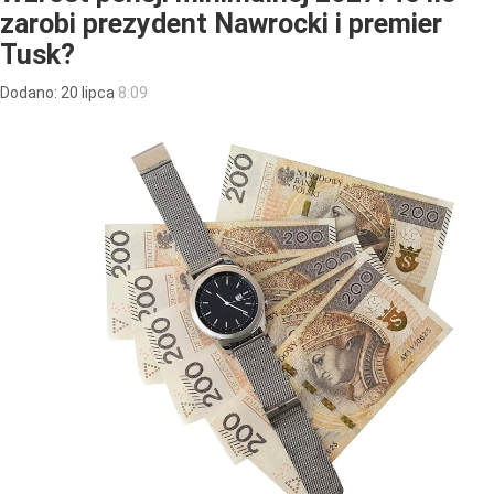
zarobi prezydent Nawrocki i premier
Tusk?
Dodano:
20
lipca
8:09