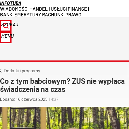
INFOTUBA
WIADOMOŚCI
HANDEL I USŁUGI
FINANSE I
BANKI
EMERYTURY
RACHUNKI
PRAWO
SZUKAJ
MENU
Dodatki i programy
Co z tym babciowym? ZUS nie wypłaca
świadczenia na czas
Dodano:
16
czerwca
2025
14:37