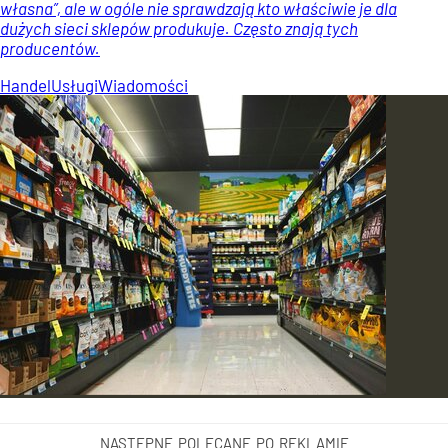
własna”, ale w ogóle nie sprawdzają kto właściwie je dla
dużych sieci sklepów produkuje. Często znają tych
producentów.
Handel
Usługi
Wiadomości