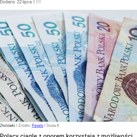
Dodano:
22
lipca
8:09
Złotówki
/ Źródło:
Pexels
/
Gosia K
Polacy ciągle z oporem korzystają z możliwości