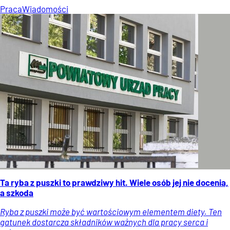
Praca
Wiadomości
Ta ryba z puszki to prawdziwy hit. Wiele osób jej nie docenia,
a szkoda
Ryba z puszki może być wartościowym elementem diety. Ten
gatunek dostarcza składników ważnych dla pracy serca i