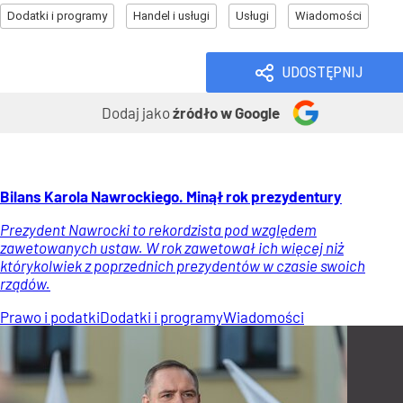
Dodatki i programy
Handel i usługi
Usługi
Wiadomości
UDOSTĘPNIJ
Dodaj jako
źródło w Google
Bilans Karola Nawrockiego. Minął rok prezydentury
Prezydent Nawrocki to rekordzista pod względem
zawetowanych ustaw. W rok zawetował ich więcej niż
którykolwiek z poprzednich prezydentów w czasie swoich
rządów.
Prawo i podatki
Dodatki i programy
Wiadomości