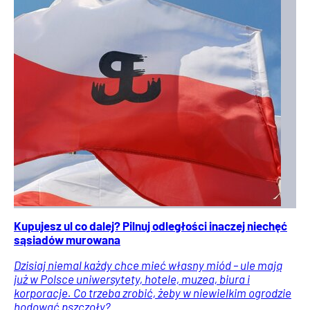
Kupujesz ul co dalej? Pilnuj odległości inaczej niechęć
sąsiadów murowana
Dzisiaj niemal każdy chce mieć własny miód – ule mają
już w Polsce uniwersytety, hotele, muzea, biura i
korporacje. Co trzeba zrobić, żeby w niewielkim ogrodzie
hodować pszczoły?