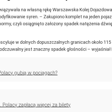
wiązywała na własną rękę Warszawska Kolej Dojazdowa 
odyfikowanie syren. – Zakupiono komplet na jeden poja
rmy, czyli osiągnięto założony spadek natężenia dźwię
scyluje w dolnych dopuszczalnych granicach około 115 d
 odczuwalny jest znaczny spadek głośności – wyjaśniał 
olacy gubią w pociągach?
. Polacy zapłacą więcej za bilety