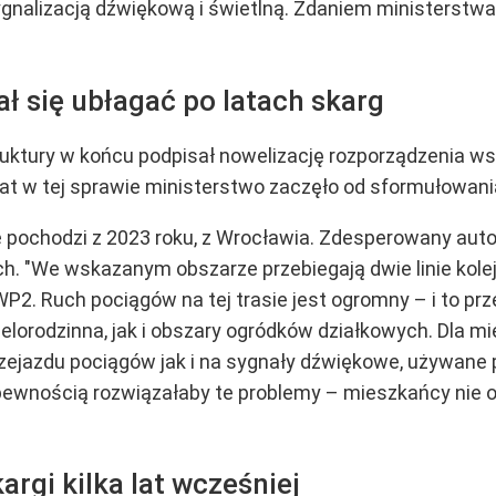
gnalizacją dźwiękową i świetlną. Zdaniem ministerstwa
ał się ubłagać po latach skarg
struktury w końcu podpisał nowelizację rozporządzenia 
kat w tej sprawie ministerstwo zaczęło od sformułowania
e pochodzi z 2023 roku, z Wrocławia. Zdesperowany autor
h. "We wskazanym obszarze przebiegają dwie linie ko
P2. Ruch pociągów na tej trasie jest ogromny – i to p
lorodzinna, jak i obszary ogródków działkowych. Dla mi
zejazdu pociągów jak i na sygnały dźwiękowe, używane 
ewnością rozwiązałaby te problemy – mieszkańcy nie o
rgi kilka lat wcześniej