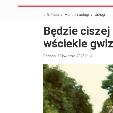
InfoTuba
/
Handel i usługi
/
Usługi
Będzie ciszej
wściekle gwi
Dodano:
22
kwietnia
2025
6:14