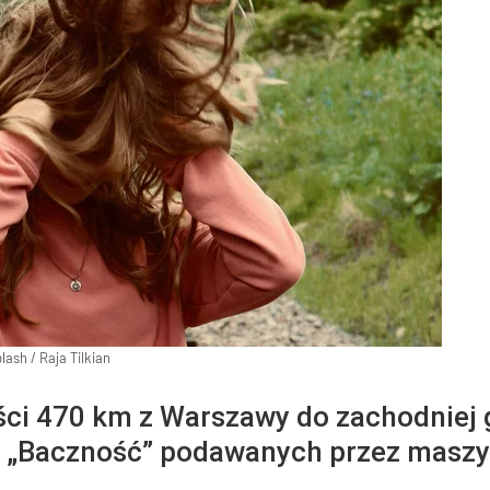
lash
/
Raja Tilkian
ości 470 km z Warszawy do zachodniej 
„Baczność” podawanych przez maszyn