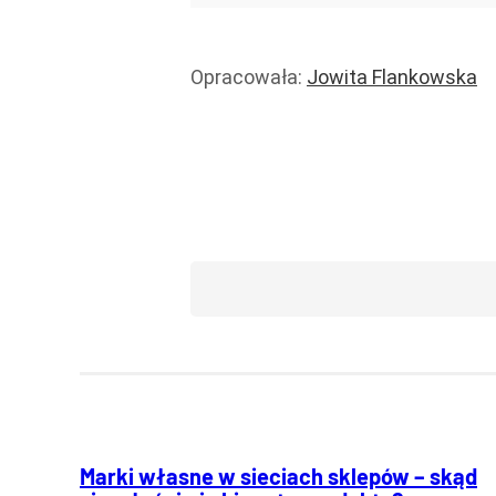
Opracowała:
Jowita Flankowska
Handel i usługi
Usługi
Praca
Marki własne w sieciach sklepów – skąd