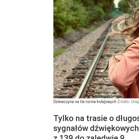
Dziewczyna na tle torów kolejowych
Źródło:
Unsp
Tylko na trasie o dług
sygnałów dźwiękowych 
z 139 do zaledwie 9.