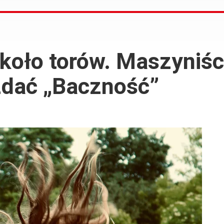
 koło torów. Maszyniśc
zdać „Baczność”