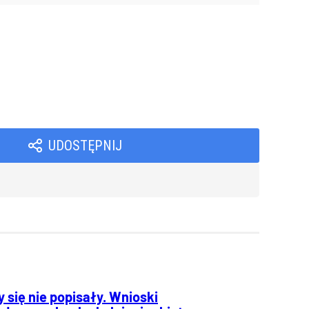
UDOSTĘPNIJ
 się nie popisały. Wnioski