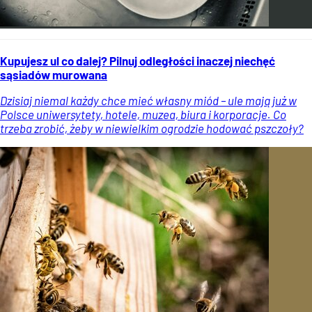
Kupujesz ul co dalej? Pilnuj odległości inaczej niechęć
sąsiadów murowana
Dzisiaj niemal każdy chce mieć własny miód – ule mają już w
Polsce uniwersytety, hotele, muzea, biura i korporacje. Co
trzeba zrobić, żeby w niewielkim ogrodzie hodować pszczoły?