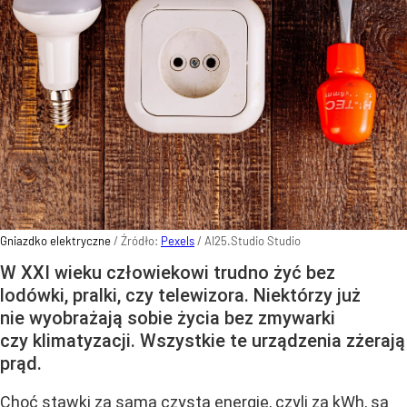
Gniazdko elektryczne
/ Źródło:
Pexels
/
AI25.Studio Studio
W XXI wieku człowiekowi trudno żyć bez
lodówki, pralki, czy telewizora. Niektórzy już
nie wyobrażają sobie życia bez zmywarki
czy klimatyzacji. Wszystkie te urządzenia zżerają
prąd.
Choć stawki za samą czystą energię, czyli za kWh, są