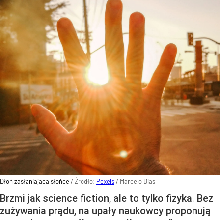
Dłoń zasłaniająca słońce
/ Źródło:
Pexels
/
Marcelo Dias
Brzmi jak science fiction, ale to tylko fizyka. Bez
zużywania prądu, na upały naukowcy proponują