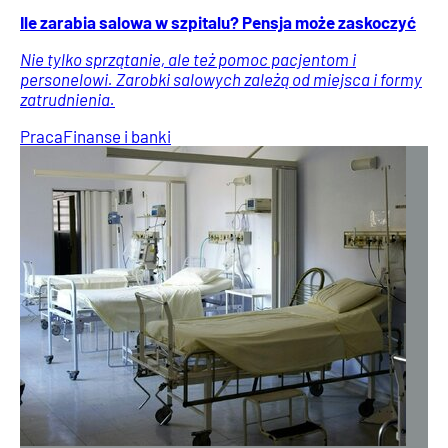
Ile zarabia salowa w szpitalu? Pensja może zaskoczyć
Nie tylko sprzątanie, ale też pomoc pacjentom i
personelowi. Zarobki salowych zależą od miejsca i formy
zatrudnienia.
Praca
Finanse i banki