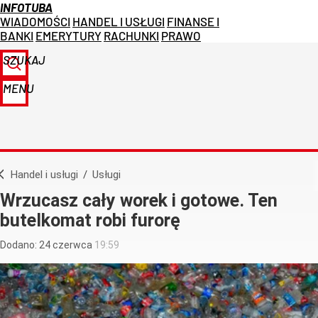
INFOTUBA
WIADOMOŚCI
HANDEL I USŁUGI
FINANSE I
BANKI
EMERYTURY
RACHUNKI
PRAWO
SZUKAJ
MENU
Handel i usługi
/
Usługi
Wrzucasz cały worek i gotowe. Ten
butelkomat robi furorę
Dodano:
24
czerwca
19:59