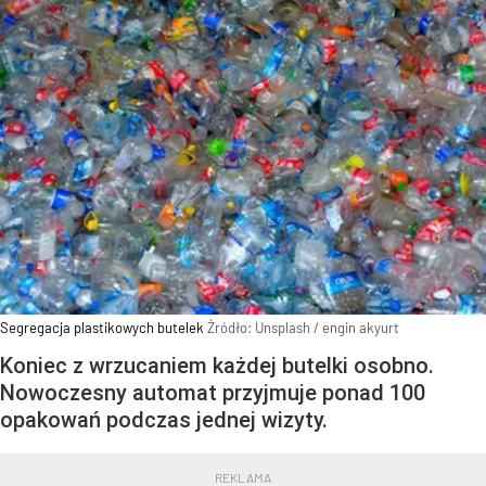
Segregacja plastikowych butelek
Źródło:
Unsplash
/
engin akyurt
Koniec z wrzucaniem każdej butelki osobno.
Nowoczesny automat przyjmuje ponad 100
opakowań podczas jednej wizyty.