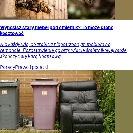
Wynosisz stary mebel pod śmietnik? To może słono
kosztować
Nie każdy wie, co zrobić z niepotrzebnym meblem po
remoncie. Pozostawienie go przy wiacie śmietnikowej może
skończyć się karą finansową.
Porady
Prawo i podatki