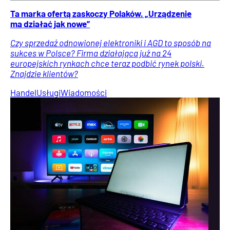
Ta marka ofertą zaskoczy Polaków. „Urządzenie
ma działać jak nowe”
Czy sprzedaż odnowionej elektroniki i AGD to sposób na
sukces w Polsce? Firma działająca już na 24
europejskich rynkach chce teraz podbić rynek polski.
Znajdzie klientów?
Handel
Usługi
Wiadomości