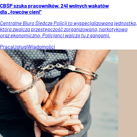
CBŚP szuka pracowników. 241 wolnych wakatów
dla „łowców cieni”
Centralne Biuro Śledcze Policji to wyspecjalizowana jednostka,
która zwalcza przestępczość zorganizowaną, narkotykową
oraz ekonomiczną. Policjanci walczą tu z gangami.
Praca
Usługi
Wiadomości