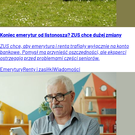
Koniec emerytur od listonosza? ZUS chce dużej zmiany
ZUS chce, aby emerytura i renta trafiały wyłącznie na konto
bankowe. Pomysł ma przynieść oszczędności, ale eksperci
ostrzegają przed problemami części seniorów.
Emerytury
Renty i zasiłki
Wiadomości