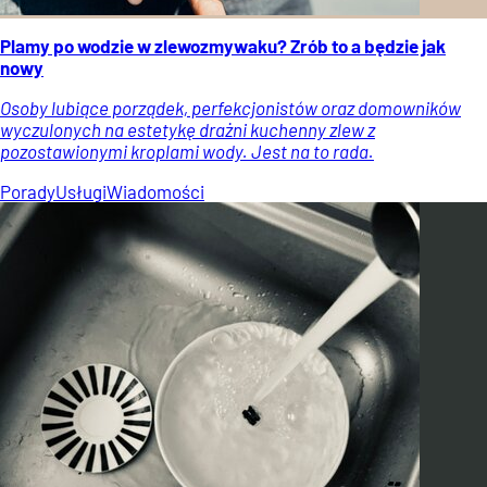
Plamy po wodzie w zlewozmywaku? Zrób to a będzie jak
nowy
Osoby lubiące porządek, perfekcjonistów oraz domowników
wyczulonych na estetykę drażni kuchenny zlew z
pozostawionymi kroplami wody. Jest na to rada.
Porady
Usługi
Wiadomości