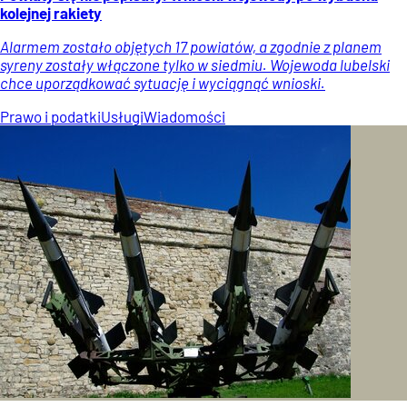
kolejnej rakiety
Alarmem zostało objętych 17 powiatów, a zgodnie z planem
syreny zostały włączone tylko w siedmiu. Wojewoda lubelski
chce uporządkować sytuację i wyciągnąć wnioski.
Prawo i podatki
Usługi
Wiadomości