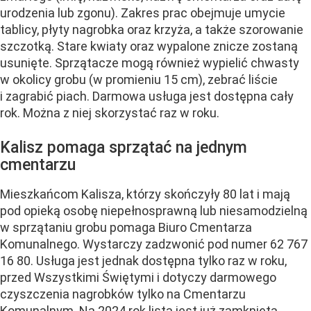
urodzenia lub zgonu). Zakres prac obejmuje umycie
tablicy, płyty nagrobka oraz krzyża, a także szorowanie
szczotką. Stare kwiaty oraz wypalone znicze zostaną
usunięte. Sprzątacze mogą również wypielić chwasty
w okolicy grobu (w promieniu 15 cm), zebrać liście
i zagrabić piach. Darmowa usługa jest dostępna cały
rok. Można z niej skorzystać raz w roku.
Kalisz pomaga sprzątać na jednym
cmentarzu
Mieszkańcom Kalisza, którzy skończyły 80 lat i mają
pod opieką osobę niepełnosprawną lub niesamodzielną
w sprzątaniu grobu pomaga Biuro Cmentarza
Komunalnego. Wystarczy zadzwonić pod numer 62 767
16 80. Usługa jest jednak dostępna tylko raz w roku,
przed Wszystkimi Świętymi i dotyczy darmowego
czyszczenia nagrobków tylko na Cmentarzu
Komunalnym. Na 2024 rok lista jest już zamknięta.