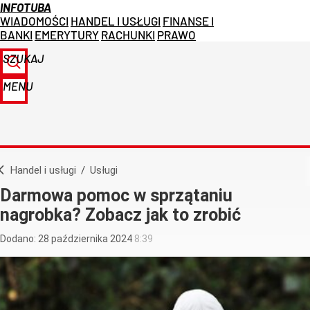
INFOTUBA
WIADOMOŚCI
HANDEL I USŁUGI
FINANSE I
BANKI
EMERYTURY
RACHUNKI
PRAWO
SZUKAJ
MENU
Handel i usługi
/
Usługi
Darmowa pomoc w sprzątaniu
nagrobka? Zobacz jak to zrobić
Dodano:
28
października
2024
8:39