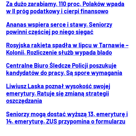
Za dużo zarabiamy. 110 proc. Polaków wpada
w II próg podatkowy i cierpi finansowo
Ananas wspiera serce i stawy. Seniorzy
powinni częściej po niego sięgać
Rosyjska rakieta spadła w lipcu w Tarnawie –
Kolonii. Rozliczenie służb wypada blado
Centralne Biuro Śledcze Policji poszukuje
kandydatów do pracy. Są spore wymagania
Liwiusz Laska poznał wysokość swojej
emerytury. Ratuje się zmianą strategii
oszczędzania
Seniorzy mogą dostać wyższą 13. emeryturę i
14. emeryturę. ZUS przypomina o formularzu