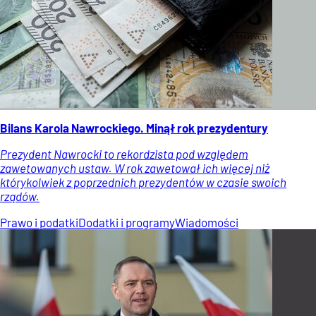
Bilans Karola Nawrockiego. Minął rok prezydentury
Prezydent Nawrocki to rekordzista pod względem
zawetowanych ustaw. W rok zawetował ich więcej niż
którykolwiek z poprzednich prezydentów w czasie swoich
rządów.
Prawo i podatki
Dodatki i programy
Wiadomości