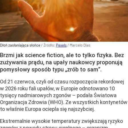
Dłoń zasłaniająca słońce
/ Źródło:
Pexels
/
Marcelo Dias
Brzmi jak science fiction, ale to tylko fizyka. Bez
zużywania prądu, na upały naukowcy proponują
pomysłowy sposób typu „zrób to sam”.
Od 21 czerwca, czyli od czasu rozpoczęcia rekordowej
w 2026 roku fali upałów, w Europie odnotowano 10
tysięcy nadmiarowych zgonów – podała Światowa
Organizacja Zdrowia (WHO). Ze wszystkich kontynetów
to właśnie Europa ociepla się najszybciej.
Ekstremalnie wysokie temperatury zwiększają ryzyko
zgonów z powodu stresu cieplnego – organizm