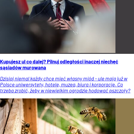
Kupujesz ul co dalej? Pilnuj odległości inaczej niechęć
sąsiadów murowana
Dzisiaj niemal każdy chce mieć własny miód – ule mają już w
Polsce uniwersytety, hotele, muzea, biura i korporacje. Co
trzeba zrobić, żeby w niewielkim ogrodzie hodować pszczoły?