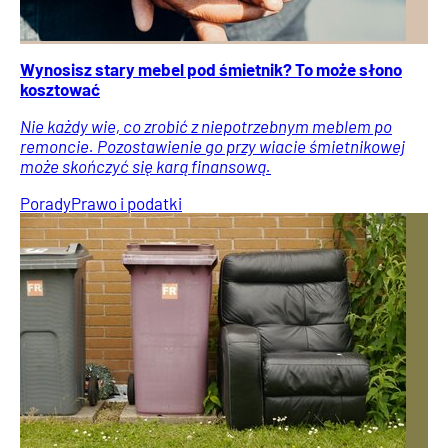
Wynosisz stary mebel pod śmietnik? To może słono
kosztować
Nie każdy wie, co zrobić z niepotrzebnym meblem po
remoncie. Pozostawienie go przy wiacie śmietnikowej
może skończyć się karą finansową.
Porady
Prawo i podatki