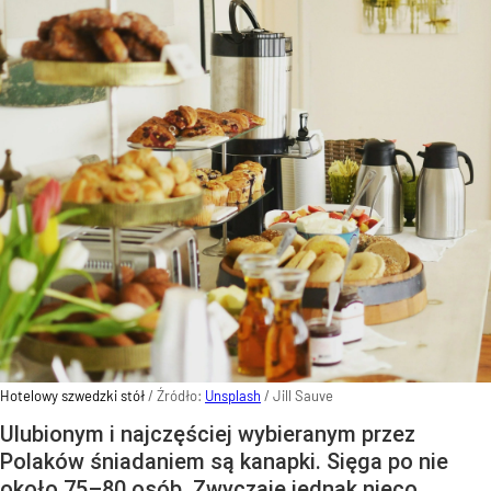
Hotelowy szwedzki stół
/ Źródło:
Unsplash
/
Jill Sauve
Ulubionym i najczęściej wybieranym przez
Polaków śniadaniem są kanapki. Sięga po nie
około 75–80 osób. Zwyczaje jednak nieco