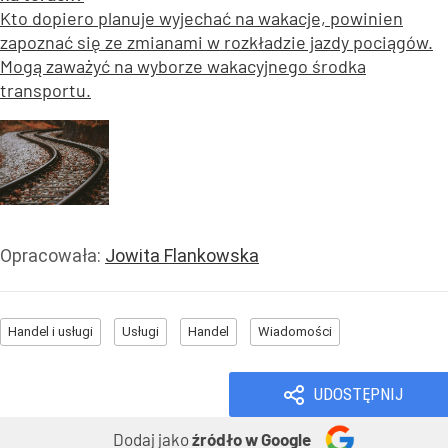
Kto dopiero planuje wyjechać na wakacje, powinien
zapoznać się ze zmianami w rozkładzie jazdy pociągów.
Mogą zaważyć na wyborze wakacyjnego środka
transportu.
Opracowała:
Jowita Flankowska
Handel i usługi
Usługi
Handel
Wiadomości
UDOSTĘPNIJ
Dodaj jako
źródło w Google