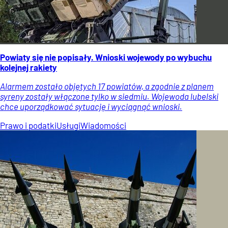
Powiaty się nie popisały. Wnioski wojewody po wybuchu
kolejnej rakiety
Alarmem zostało objętych 17 powiatów, a zgodnie z planem
syreny zostały włączone tylko w siedmiu. Wojewoda lubelski
chce uporządkować sytuację i wyciągnąć wnioski.
Prawo i podatki
Usługi
Wiadomości