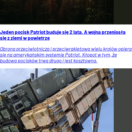
Jeden pocisk Patriot buduje się 2 lata. A wojna przeniosła
się z ziemi w powietrze
Obrona przeciwlotnicza i przeciwrakietowa wielu krajów opiera
się na amerykańskim systemie Patriot. Kłopot w tym, że
budowa pocisków trwa długo i jest kosztowna.