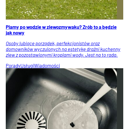
Plamy po wodzie w zlewozmywaku? Zrób to a będzie
jak nowy
Osoby lubiące porządek, perfekcjonistów oraz
domowników wyczulonych na estetykę drażni kuchenny
zlew z pozostawionymi kroplami wody. Jest na to rada.
Porady
Usługi
Wiadomości