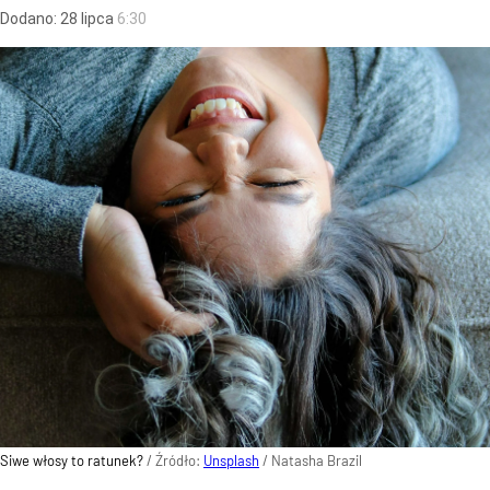
Dodano:
28
lipca
6:30
Siwe włosy to ratunek?
/ Źródło:
Unsplash
/
Natasha Brazil