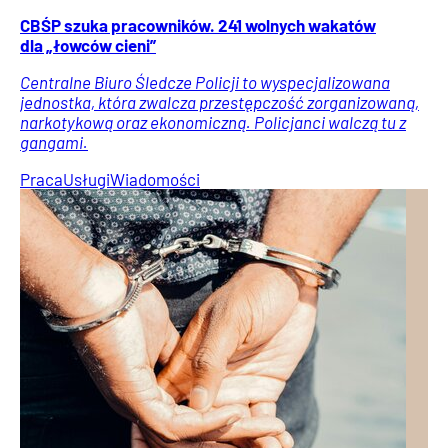
CBŚP szuka pracowników. 241 wolnych wakatów
dla „łowców cieni”
Centralne Biuro Śledcze Policji to wyspecjalizowana
jednostka, która zwalcza przestępczość zorganizowaną,
narkotykową oraz ekonomiczną. Policjanci walczą tu z
gangami.
Praca
Usługi
Wiadomości