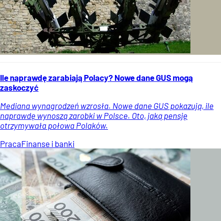
Ile naprawdę zarabiają Polacy? Nowe dane GUS mogą
zaskoczyć
Mediana wynagrodzeń wzrosła. Nowe dane GUS pokazują, ile
naprawdę wynoszą zarobki w Polsce. Oto, jaką pensję
otrzymywała połowa Polaków.
Praca
Finanse i banki