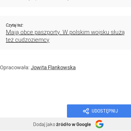
Czytaj też:
Mają obce paszporty. W polskim wojsku służą
też cudzoziemcy
Opracowała:
Jowita Flankowska
Handel i usługi
Usługi
Prawo i podatki
Wiadomości
UDOSTĘPNIJ
Dodaj jako
źródło w Google