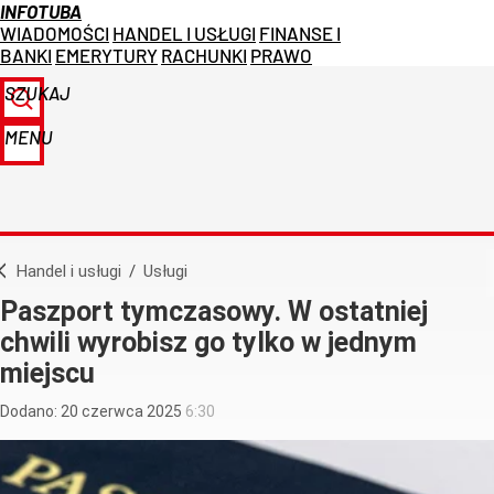
INFOTUBA
WIADOMOŚCI
HANDEL I USŁUGI
FINANSE I
BANKI
EMERYTURY
RACHUNKI
PRAWO
SZUKAJ
MENU
Handel i usługi
/
Usługi
Paszport tymczasowy. W ostatniej
chwili wyrobisz go tylko w jednym
miejscu
Dodano:
20
czerwca
2025
6:30