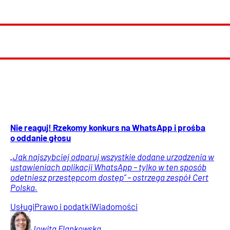
Nie reaguj! Rzekomy konkurs na WhatsApp i prośba
o oddanie głosu
„Jak najszybciej odparuj wszystkie dodane urządzenia w
ustawieniach aplikacji WhatsApp – tylko w ten sposób
odetniesz przestępcom dostęp” – ostrzega zespół Cert
Polska.
Usługi
Prawo i podatki
Wiadomości
Jowita
Flankowska