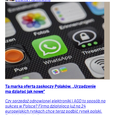
Ta marka ofertą zaskoczy Polaków. „Urządzenie
ma działać jak nowe”
Czy sprzedaż odnowionej elektroniki i AGD to sposób na
sukces w Polsce? Firma działająca już na 24
europejskich rynkach chce teraz podbić rynek polski.