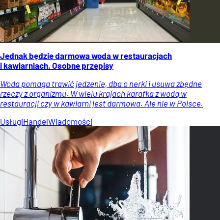
Jednak będzie darmowa woda w restauracjach
i kawiarniach. Osobne przepisy
Woda pomaga trawić jedzenie, dba o nerki i usuwa zbędne
rzeczy z organizmu. W wielu krajach karafka z wodą w
restauracji czy w kawiarni jest darmowa. Ale nie w Polsce.
Usługi
Handel
Wiadomości