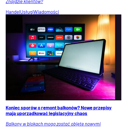
Znajdzie klientów?
Handel
Usługi
Wiadomości
Koniec sporów o remont balkonów? Nowe przepisy
mają uporządkować legislacyjny chaos
Balkony w blokach mogą zostać objęte nowymi