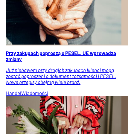
Przy zakupach poproszą o PESEL. UE wprowadza
zmiany
Już niebawem przy drogich zakupach klienci mogą
zostać poproszeni o dokument tożsamości i PESEL.
Nowe przepisy obejmą wiele branż.
Handel
Wiadomości