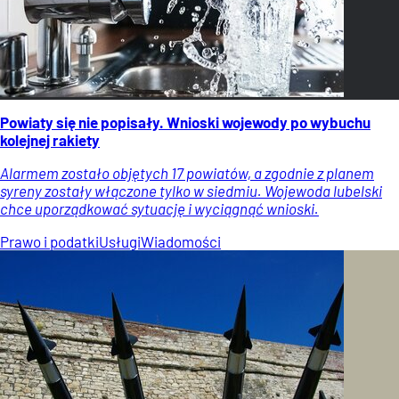
Powiaty się nie popisały. Wnioski wojewody po wybuchu
kolejnej rakiety
Alarmem zostało objętych 17 powiatów, a zgodnie z planem
syreny zostały włączone tylko w siedmiu. Wojewoda lubelski
chce uporządkować sytuację i wyciągnąć wnioski.
Prawo i podatki
Usługi
Wiadomości