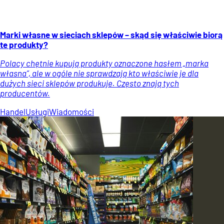
Marki własne w sieciach sklepów – skąd się właściwie biorą
te produkty?
Polacy chętnie kupują produkty oznaczone hasłem „marka
własna”, ale w ogóle nie sprawdzają kto właściwie je dla
dużych sieci sklepów produkuje. Często znają tych
producentów.
Handel
Usługi
Wiadomości