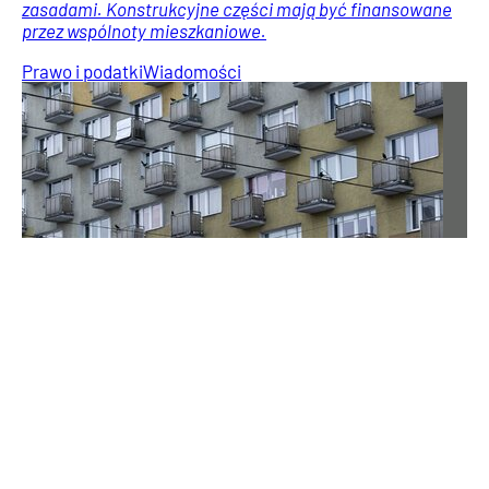
zasadami. Konstrukcyjne części mają być finansowane
przez wspólnoty mieszkaniowe.
Prawo i podatki
Wiadomości
A gdyby tak oddać krew w 82. rocznicę PW? Akcja
„W jak więzy krwi”