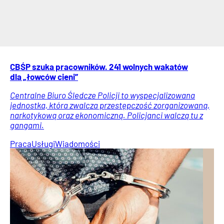
CBŚP szuka pracowników. 241 wolnych wakatów
dla „łowców cieni”
Centralne Biuro Śledcze Policji to wyspecjalizowana
jednostka, która zwalcza przestępczość zorganizowaną,
narkotykową oraz ekonomiczną. Policjanci walczą tu z
gangami.
Praca
Usługi
Wiadomości