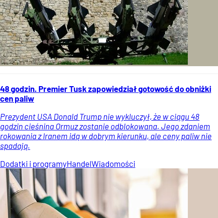
48 godzin. Premier Tusk zapowiedział gotowość do obniżki
cen paliw
Prezydent USA Donald Trump nie wykluczył, że w ciągu 48
godzin cieśnina Ormuz zostanie odblokowana. Jego zdaniem
rokowania z Iranem idą w dobrym kierunku, ale ceny paliw nie
spadają.
Dodatki i programy
Handel
Wiadomości