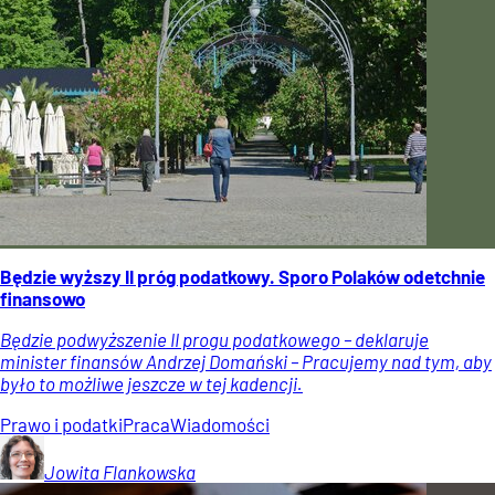
Będzie wyższy II próg podatkowy. Sporo Polaków odetchnie
finansowo
Będzie podwyższenie II progu podatkowego – deklaruje
minister finansów Andrzej Domański – Pracujemy nad tym, aby
było to możliwe jeszcze w tej kadencji.
Prawo i podatki
Praca
Wiadomości
Jowita
Flankowska