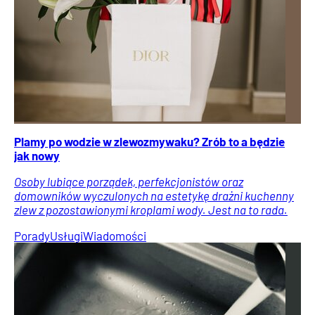
Plamy po wodzie w zlewozmywaku? Zrób to a będzie
jak nowy
Osoby lubiące porządek, perfekcjonistów oraz
domowników wyczulonych na estetykę drażni kuchenny
zlew z pozostawionymi kroplami wody. Jest na to rada.
Porady
Usługi
Wiadomości