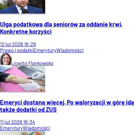
Ulga podatkowa dla seniorów za oddanie krwi.
Konkretne korzyści
12
lut
2026
16:29
Prawo i podatki
Emerytury
Wiadomości
Jowita
Flankowska
Emeryci dostaną więcej. Po waloryzacji w górę idą
także dodatki od ZUS
11
lut
2026
16:34
Emerytury
Wiadomości