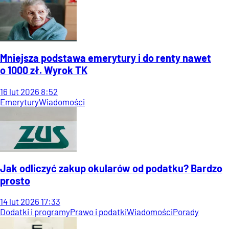
Mniejsza podstawa emerytury i do renty nawet
o 1000 zł. Wyrok TK
16
lut
2026
8:52
Emerytury
Wiadomości
Jak odliczyć zakup okularów od podatku? Bardzo
prosto
14
lut
2026
17:33
Dodatki i programy
Prawo i podatki
Wiadomości
Porady