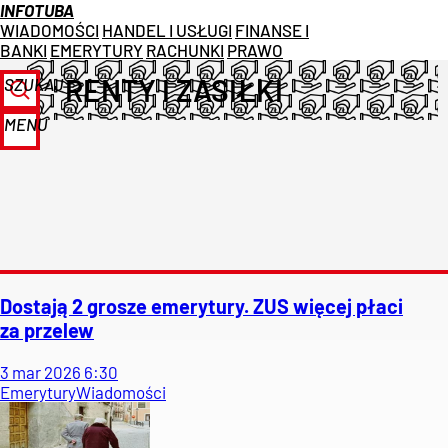
INFOTUBA
WIADOMOŚCI
HANDEL I USŁUGI
FINANSE I
BANKI
EMERYTURY
RACHUNKI
PRAWO
RENTY I ZASIŁKI
SZUKAJ
MENU
Dostają 2 grosze emerytury. ZUS więcej płaci
za przelew
3
mar
2026
6:30
Emerytury
Wiadomości