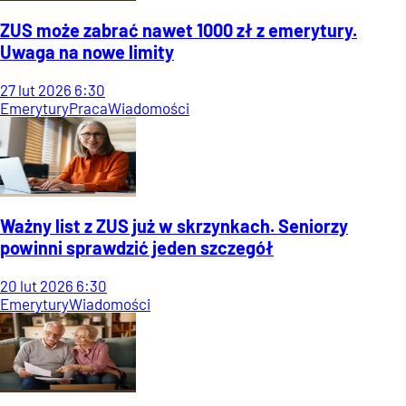
ZUS może zabrać nawet 1000 zł z emerytury.
Uwaga na nowe limity
27
lut
2026
6:30
Emerytury
Praca
Wiadomości
Ważny list z ZUS już w skrzynkach. Seniorzy
powinni sprawdzić jeden szczegół
20
lut
2026
6:30
Emerytury
Wiadomości