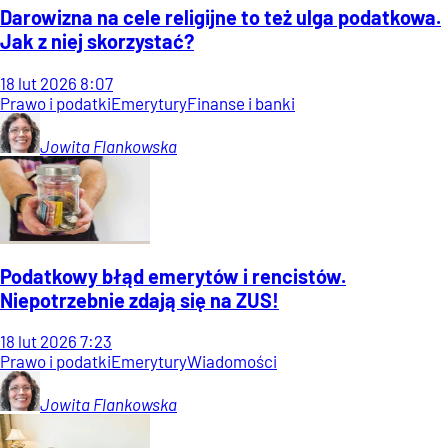
Darowizna na cele religijne to też ulga podatkowa.
Jak z niej skorzystać?
18
lut
2026
8:07
Prawo i podatki
Emerytury
Finanse i banki
Jowita
Flankowska
Podatkowy błąd emerytów i rencistów.
Niepotrzebnie zdają się na ZUS!
18
lut
2026
7:23
Prawo i podatki
Emerytury
Wiadomości
Jowita
Flankowska