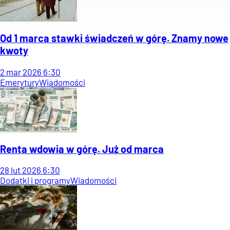
Od 1 marca stawki świadczeń w górę. Znamy nowe
kwoty
2
mar
2026
6:30
Emerytury
Wiadomości
Renta wdowia w górę. Już od marca
28
lut
2026
6:30
Dodatki i programy
Wiadomości