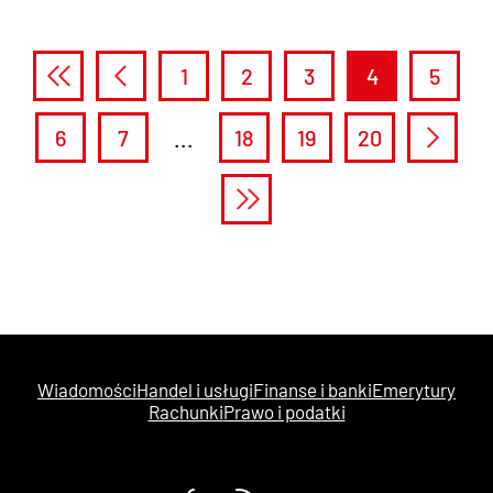
1
2
3
4
5
6
7
...
18
19
20
Wiadomości
Handel i usługi
Finanse i banki
Emerytury
Rachunki
Prawo i podatki