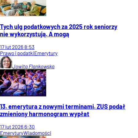
Tych ulg podatkowych za 2025 rok seniorzy
nie wykorzystują. A mogą
17
lut
2026
8:53
Prawo i podatki
Emerytury
Jowita
Flankowska
13. emerytura z nowymi terminami. ZUS podał
zmieniony harmonogram wypłat
17
lut
2026
6:30
Emerytury
Wiadomości