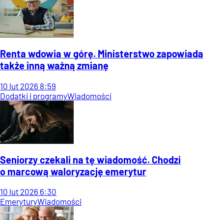
Renta wdowia w górę. Ministerstwo zapowiada
także inną ważną zmianę
10
lut
2026
8:59
Dodatki i programy
Wiadomości
Seniorzy czekali na tę wiadomość. Chodzi
o marcową waloryzację emerytur
10
lut
2026
6:30
Emerytury
Wiadomości