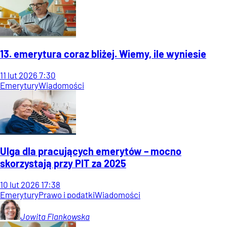
13. emerytura coraz bliżej. Wiemy, ile wyniesie
11
lut
2026
7:30
Emerytury
Wiadomości
Ulga dla pracujących emerytów – mocno
skorzystają przy PIT za 2025
10
lut
2026
17:38
Emerytury
Prawo i podatki
Wiadomości
Jowita
Flankowska