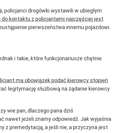
, policjanci drogówki wystawili w ubiegłym
o kontaktu z policjantami najczęściej jest
ieustąpienie pierwszeństwa innemu pojazdowi.
ednak i takie, które funkcjonariusze chętnie
licjant ma obowiązek podać kierowcy stopień
zać legitymację służbową na żądanie kierowcy
czy wie pan, dlaczego pana dziś
ać nawet jeżeli znamy odpowiedź. Jak wyjaśnia
 z premedytacją, a jeśli nie, a przyczyna jest