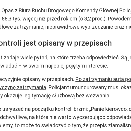
t Opas z Biura Ruchu Drogowego Komendy Głównej Policji
,3 tys. więcej niż przed rokiem (o 3,2 proc.).
Powodem d
idłowe zatrzymanie, nieprawidłowe wyprzedzanie oraz n
ontroli jest opisany w przepisach
t zadaje wiele pytań, na które trzeba odpowiedzieć. Są j
owiadać – w swoim najlepiej pojętym interesie.
recyzyjnie opisany w przepisach.
Po zatrzymaniu auta po
zyczynę zatrzymania
. Policjant umundurowany musi oka
y okazuje legitymację służbową bez wezwania.
 usłyszeć na początku kontroli brzmi: „Panie kierowco, 
odchwytliwe, na które nie warto wyczerpująco odpowiad
 wiemy, to może to świadczyć o tym, że przepis złamaliśmy