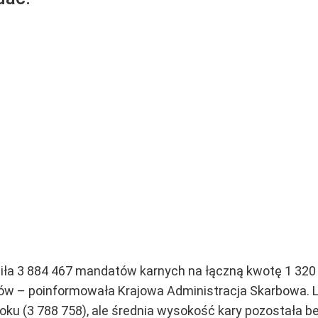
ła 3 884 467 mandatów karnych na łączną kwotę 1 320 41
ów – poinformowała Krajowa Administracja Skarbowa. 
roku (3 788 758), ale średnia wysokość kary pozostała b