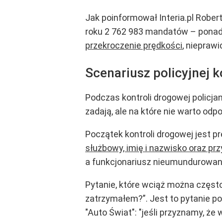
Jak poinformował Interia.pl Rober
roku 2 762 983 mandatów – ponad 88
przekroczenie prędkości
, niepraw
Scenariusz policyjnej k
Podczas kontroli drogowej policjan
zadają, ale na które nie warto odp
Początek kontroli drogowej jest p
służbowy, imię i nazwisko oraz pr
a funkcjonariusz nieumundurowan
Pytanie, które wciąż można często
zatrzymałem?”. Jest to pytanie p
"Auto Świat": "jeśli przyznamy, że