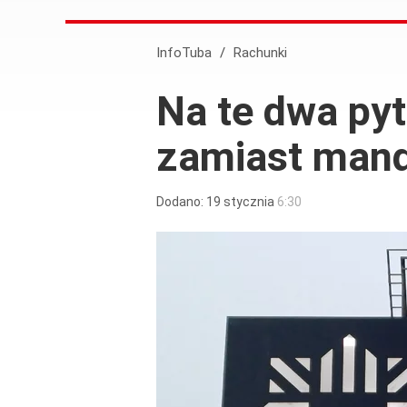
InfoTuba
/
Rachunki
Na te dwa pyt
zamiast man
Dodano:
19
stycznia
6:30