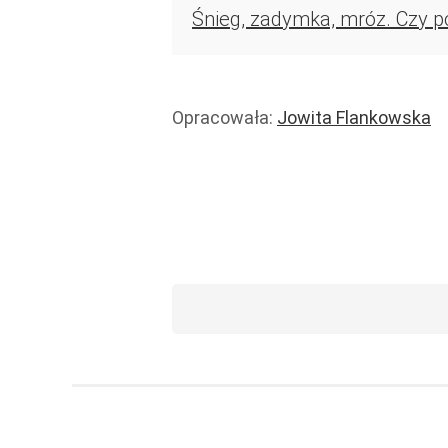
Śnieg, zadymka, mróz. Czy p
Opracowała:
Jowita Flankowska
Rachunki
Prawo i podatki
Wiadomości