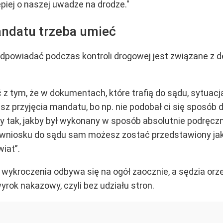
epiej o naszej uwadze na drodze."
ndatu trzeba umieć
e odpowiadać podczas kontroli drogowej jest związane z d
yć z tym, że w dokumentach, które trafią do sądu, sytuac
sz przyjęcia mandatu, bo np. nie podobał ci się sposób
 tak, jakby był wykonany w sposób absolutnie podręczni
 wniosku do sądu sam możesz zostać przedstawiony jako
wiat”.
wykroczenia odbywa się na ogół zaocznie, a sędzia orze
rok nakazowy, czyli bez udziału stron.