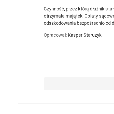
Czynność, przez którą dłużnik stał
otrzymała majątek. Opłaty sądowe 
odszkodowania bezpośrednio od dł
Opracował:
Kasper Starużyk
Prawo i podatki
Rachunki
Wiadomości