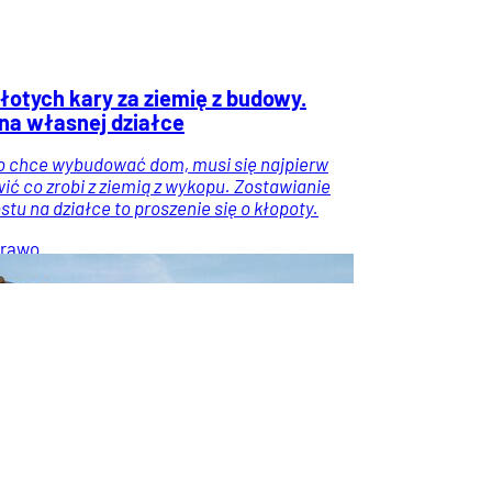
złotych kary za ziemię z budowy.
na własnej działce
o chce wybudować dom, musi się najpierw
ić co zrobi z ziemią z wykopu. Zostawianie
ostu na działce to proszenie się o kłopoty.
rawo
Wiadomości