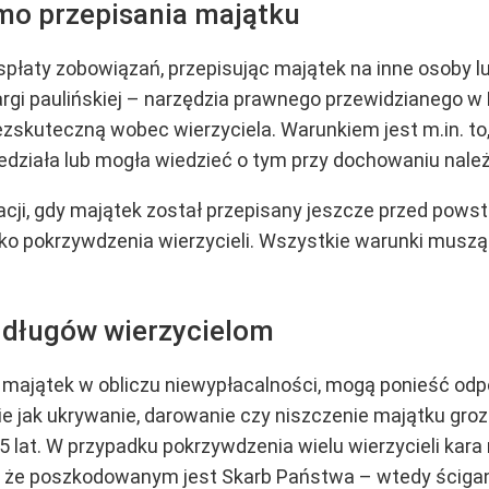
o przepisania majątku
płaty zobowiązań, przepisując majątek na inne osoby lu
argi paulińskiej – narzędzia prawnego przewidzianego w
zskuteczną wobec wierzyciela. Warunkiem jest m.in. to,
edziała lub mogła wiedzieć o tym przy dochowaniu należ
ji, gdy majątek został przepisany jeszcze przed powsta
zyko pokrzywdzenia wierzycieli. Wszystkie warunki muszą
y długów wierzycielom
ą majątek w obliczu niewypłacalności, mogą ponieść odp
e jak ukrywanie, darowanie czy niszczenie majątku grozi d
 lat. W przypadku pokrzywdzenia wielu wierzycieli kara
ba że poszkodowanym jest Skarb Państwa – wtedy ścigan