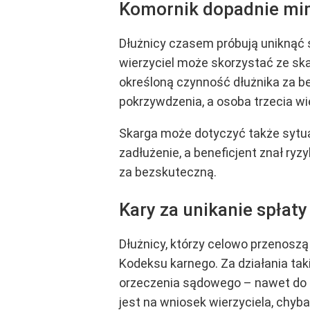
Komornik dopadnie mim
Dłużnicy czasem próbują uniknąć s
wierzyciel może skorzystać ze sk
określoną czynność dłużnika za be
pokrzywdzenia, a osoba trzecia wi
Skarga może dotyczyć także sytuac
zadłużenie, a beneficjent znał ry
za bezskuteczną.
Kary za unikanie spłat
Dłużnicy, którzy celowo przenosz
Kodeksu karnego. Za działania taki
orzeczenia sądowego – nawet do 5
jest na wniosek wierzyciela, chy