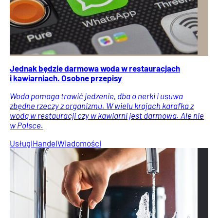
Jednak będzie darmowa woda w restauracjach
i kawiarniach. Osobne przepisy
Woda pomaga trawić jedzenie, dba o nerki i usuwa
zbędne rzeczy z organizmu. W wielu krajach karafka z
wodą w restauracji czy w kawiarni jest darmowa. Ale nie
w Polsce.
Usługi
Handel
Wiadomości