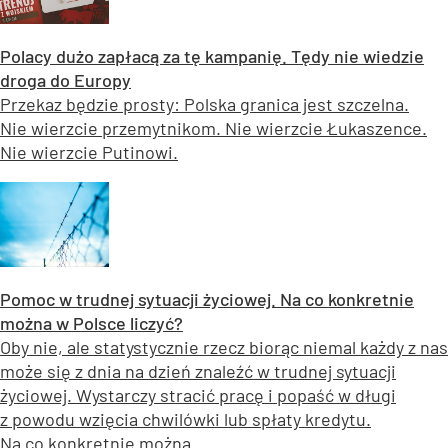
Polacy dużo zapłacą za tę kampanię. Tędy nie wiedzie
droga do Europy
Przekaz będzie prosty: Polska granica jest szczelna.
Nie wierzcie przemytnikom. Nie wierzcie Łukaszence.
Nie wierzcie Putinowi.
Pomoc w trudnej sytuacji życiowej. Na co konkretnie
można w Polsce liczyć?
Oby nie, ale statystycznie rzecz biorąc niemal każdy z nas
może się z dnia na dzień znaleźć w trudnej sytuacji
życiowej. Wystarczy stracić pracę i popaść w długi
z powodu wzięcia chwilówki lub spłaty kredytu.
Na co konkretnie można...