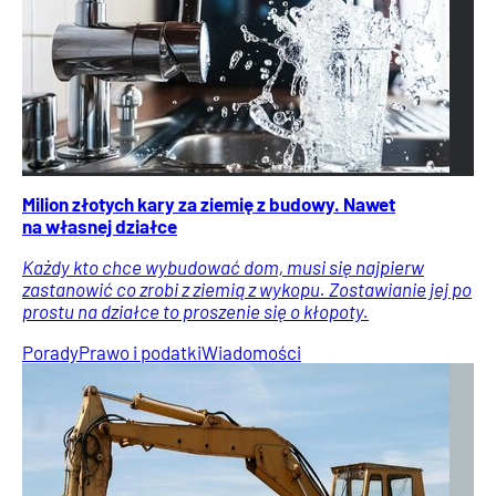
Milion złotych kary za ziemię z budowy. Nawet
na własnej działce
Każdy kto chce wybudować dom, musi się najpierw
zastanowić co zrobi z ziemią z wykopu. Zostawianie jej po
prostu na działce to proszenie się o kłopoty.
Porady
Prawo i podatki
Wiadomości