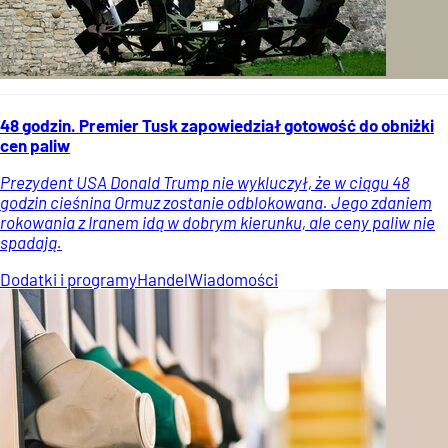
48 godzin. Premier Tusk zapowiedział gotowość do obniżki
cen paliw
Prezydent USA Donald Trump nie wykluczył, że w ciągu 48
godzin cieśnina Ormuz zostanie odblokowana. Jego zdaniem
rokowania z Iranem idą w dobrym kierunku, ale ceny paliw nie
spadają.
Dodatki i programy
Handel
Wiadomości