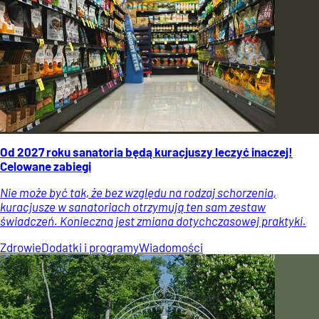
Od 2027 roku sanatoria będą kuracjuszy leczyć inaczej!
Celowane zabiegi
Nie może być tak, że bez względu na rodzaj schorzenia,
kuracjusze w sanatoriach otrzymują ten sam zestaw
świadczeń. Konieczna jest zmiana dotychczasowej praktyki.
Zdrowie
Dodatki i programy
Wiadomości