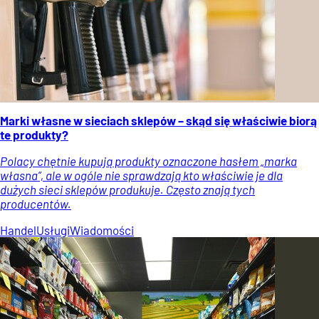
Marki własne w sieciach sklepów – skąd się właściwie biorą
te produkty?
Polacy chętnie kupują produkty oznaczone hasłem „marka
własna”, ale w ogóle nie sprawdzają kto właściwie je dla
dużych sieci sklepów produkuje. Często znają tych
producentów.
Handel
Usługi
Wiadomości