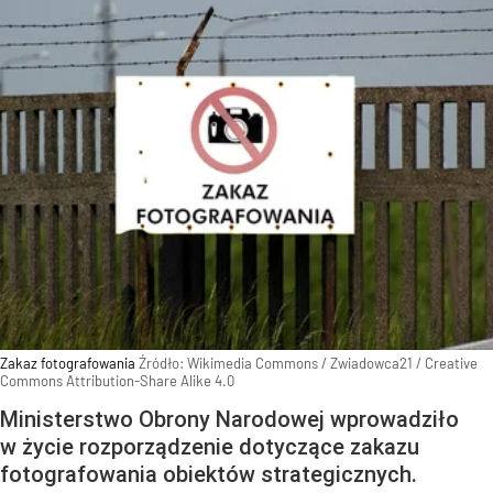
Zakaz fotografowania
Źródło:
Wikimedia Commons
/
Zwiadowca21 / Creative
Commons Attribution-Share Alike 4.0
Ministerstwo Obrony Narodowej wprowadziło
w życie rozporządzenie dotyczące zakazu
fotografowania obiektów strategicznych.