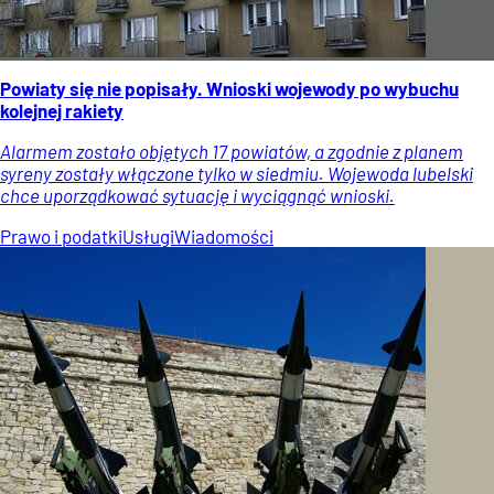
Powiaty się nie popisały. Wnioski wojewody po wybuchu
kolejnej rakiety
Alarmem zostało objętych 17 powiatów, a zgodnie z planem
syreny zostały włączone tylko w siedmiu. Wojewoda lubelski
chce uporządkować sytuację i wyciągnąć wnioski.
Prawo i podatki
Usługi
Wiadomości