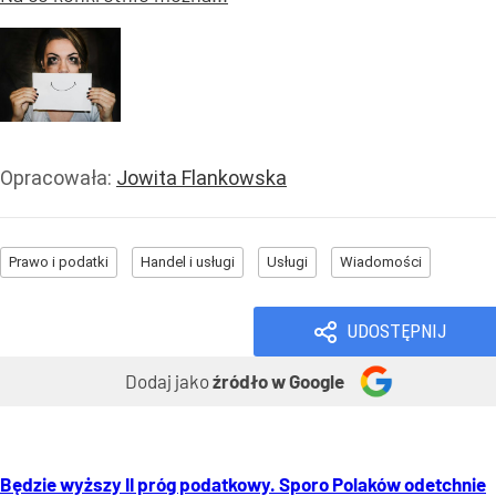
Opracowała:
Jowita Flankowska
Prawo i podatki
Handel i usługi
Usługi
Wiadomości
UDOSTĘPNIJ
Dodaj jako
źródło w Google
Będzie wyższy II próg podatkowy. Sporo Polaków odetchnie