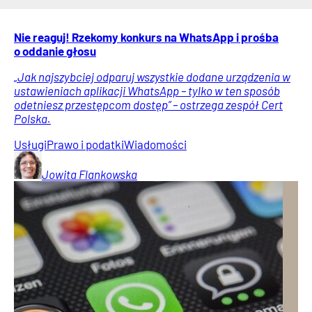
Nie reaguj! Rzekomy konkurs na WhatsApp i prośba
o oddanie głosu
„Jak najszybciej odparuj wszystkie dodane urządzenia w
ustawieniach aplikacji WhatsApp – tylko w ten sposób
odetniesz przestępcom dostęp” – ostrzega zespół Cert
Polska.
Usługi
Prawo i podatki
Wiadomości
Jowita
Flankowska