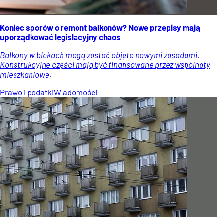
Koniec sporów o remont balkonów? Nowe przepisy mają
uporządkować legislacyjny chaos
Balkony w blokach mogą zostać objęte nowymi zasadami.
Konstrukcyjne części mają być finansowane przez wspólnoty
mieszkaniowe.
Prawo i podatki
Wiadomości