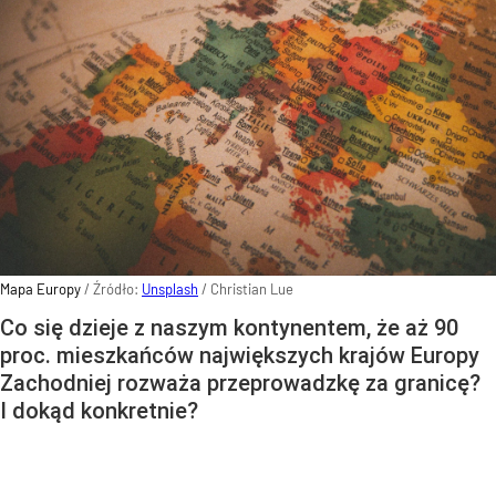
Mapa Europy
/ Źródło:
Unsplash
/
Christian Lue
Co się dzieje z naszym kontynentem, że aż 90
proc. mieszkańców największych krajów Europy
Zachodniej rozważa przeprowadzkę za granicę?
I dokąd konkretnie?
Wydaje się, że Europa to najlepszy kontynent do życia.
W końcu to właśnie Europa zdominowała tegoroczny