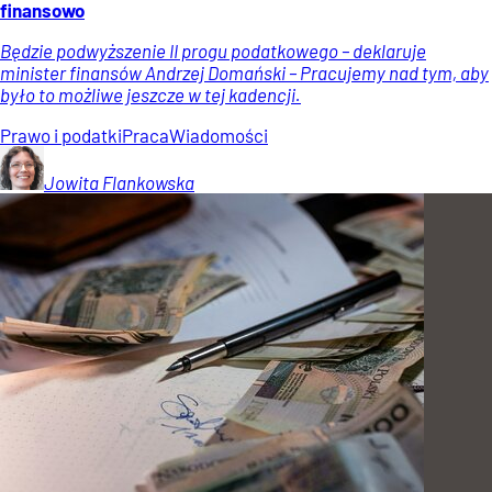
finansowo
Będzie podwyższenie II progu podatkowego – deklaruje
minister finansów Andrzej Domański – Pracujemy nad tym, aby
było to możliwe jeszcze w tej kadencji.
Prawo i podatki
Praca
Wiadomości
Jowita
Flankowska