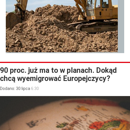
90 proc. już ma to w planach. Dokąd
chcą wyemigrować Europejczycy?
Dodano:
30
lipca
6:30