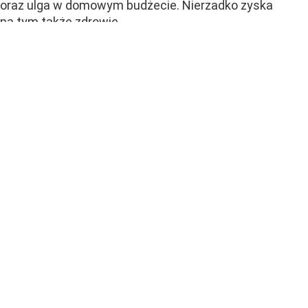
oraz ulga w domowym budżecie. Nierzadko zyska
na tym także zdrowie.
Woda z kranu nadaje się do picia.
To znacznie tańsze rozwiązanie
Woda z kranu w Polsce jest w większości przypadków
zdatna do picia nawet bez przegotowania i spełnia
rygorystyczne normy krajowe oraz europejskie. Tylko
w starszych budynkach mogą występować problemy
wynikające ze starych...
CZYTAJ DALEJ
Fala gigantycznych rabatów
w Biedronce. Można się porządnie