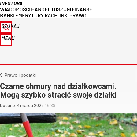
INFOTUBA
WIADOMOŚCI
HANDEL I USŁUGI
FINANSE I
BANKI
EMERYTURY
RACHUNKI
PRAWO
SZUKAJ
MENU
Prawo i podatki
Czarne chmury nad działkowcami.
Mogą szybko stracić swoje działki
Dodano:
4
marca
2025
16:38