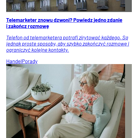
Telemarketer znowu dzwoni? Powiedz jedno zdanie
i zakończ rozmowę
Telefon od telemarketera potrafi zirytować każdego. Są
jednak proste sposoby, aby szybko zakończyć rozmowę i
ograniczyć kolejne kontakty.
Handel
Porady