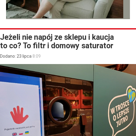
Jeżeli nie napój ze sklepu i kaucja
to co? To filtr i domowy saturator
Dodano:
23
lipca
8:09