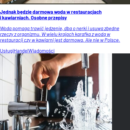
Jednak będzie darmowa woda w restauracjach
i kawiarniach. Osobne przepisy
Woda pomaga trawić jedzenie, dba o nerki i usuwa zbędne
rzeczy z organizmu. W wielu krajach karafka z wodą w
restauracji czy w kawiarni jest darmowa. Ale nie w Polsce.
Usługi
Handel
Wiadomości