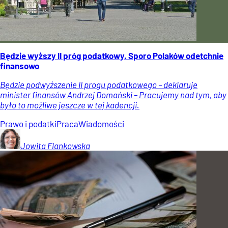
Będzie wyższy II próg podatkowy. Sporo Polaków odetchnie
finansowo
Będzie podwyższenie II progu podatkowego – deklaruje
minister finansów Andrzej Domański – Pracujemy nad tym, aby
było to możliwe jeszcze w tej kadencji.
Prawo i podatki
Praca
Wiadomości
Jowita
Flankowska