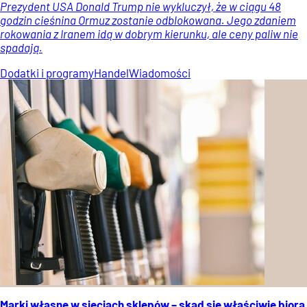
Prezydent USA Donald Trump nie wykluczył, że w ciągu 48
godzin cieśnina Ormuz zostanie odblokowana. Jego zdaniem
rokowania z Iranem idą w dobrym kierunku, ale ceny paliw nie
spadają.
Dodatki i programy
Handel
Wiadomości
Marki własne w sieciach sklepów – skąd się właściwie biorą