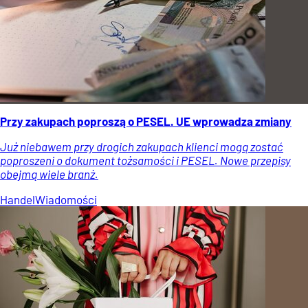
Przy zakupach poproszą o PESEL. UE wprowadza zmiany
Już niebawem przy drogich zakupach klienci mogą zostać
poproszeni o dokument tożsamości i PESEL. Nowe przepisy
obejmą wiele branż.
Handel
Wiadomości