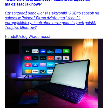
ma działać jak nowe”
Czy sprzedaż odnowionej elektroniki i AGD to sposób na
sukces w Polsce? Firma działająca już na 24
europejskich rynkach chce teraz podbić rynek polski.
Znajdzie klientów?
Handel
Usługi
Wiadomości