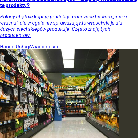
te produkty?
Polacy chętnie kupują produkty oznaczone hasłem „marka
własna”, ale w ogóle nie sprawdzają kto właściwie je dla
dużych sieci sklepów produkuje. Często znają tych
producentów.
Handel
Usługi
Wiadomości