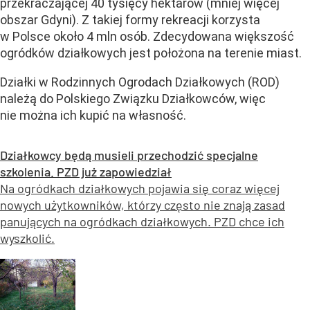
przekraczającej 40 tysięcy hektarów (mniej więcej
obszar Gdyni). Z takiej formy rekreacji korzysta
w Polsce około 4 mln osób. Zdecydowana większość
ogródków działkowych jest położona na terenie miast.
Działki w Rodzinnych Ogrodach Działkowych (ROD)
należą do Polskiego Związku Działkowców, więc
nie można ich kupić na własność.
Działkowcy będą musieli przechodzić specjalne
szkolenia. PZD już zapowiedział
Na ogródkach działkowych pojawia się coraz więcej
nowych użytkowników, którzy często nie znają zasad
panujących na ogródkach działkowych. PZD chce ich
wyszkolić.