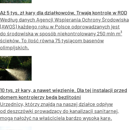
Aż 5 tys. zł kary dla działkowców. Trwają kontrole w ROD
Według danych Agencji Wspierania Ochrony Środowiska
(AWOŚ) każdego roku w Polsce odprowadzanych jest
do środowiska w sposób niekontrolowany 250 mln m³
ścieków. To ilość równa 75 tysiącom basenów
olimpijskich.
10 tys. zł kary, a nawet więzienie. Dla tej instalacji przed
domem kontrolerzy będą bezlitośni
Urzędnicy, którzy znajdą na naszej działce odpływ
od deszczówki prowadzący do kanalizacji sanitarnej,
mogą nałożyć na właściciela bardzo wysoką karę.