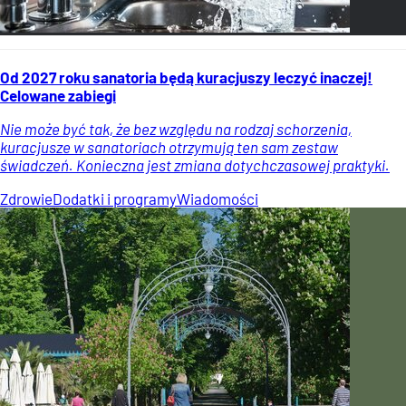
Od 2027 roku sanatoria będą kuracjuszy leczyć inaczej!
Celowane zabiegi
Nie może być tak, że bez względu na rodzaj schorzenia,
kuracjusze w sanatoriach otrzymują ten sam zestaw
świadczeń. Konieczna jest zmiana dotychczasowej praktyki.
Zdrowie
Dodatki i programy
Wiadomości