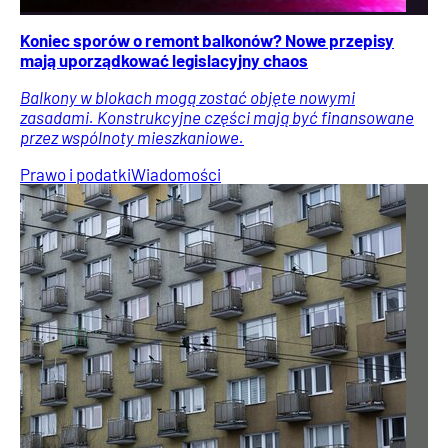
Koniec sporów o remont balkonów? Nowe przepisy
mają uporządkować legislacyjny chaos
Balkony w blokach mogą zostać objęte nowymi
zasadami. Konstrukcyjne części mają być finansowane
przez wspólnoty mieszkaniowe.
Prawo i podatki
Wiadomości