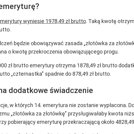
 emeryturę?
emerytury wyniesie 1978,49 zł brutto
. Taką kwotę otrzy
utto.
zeń będzie obowiązywać zasada „złotówka za złotówkę
na o kwotę przekroczenia obowiązującego progu.
00 zł brutto emerytury otrzyma 1878,49 zł brutto doda
tto „czternastka” spadnie do 878,49 zł brutto.
yma dodatkowe świadczenie
acje, w których 14. emerytura nie zostanie wypłacona. 
u „złotówka za złotówkę” przysługiwałaby kwota niższa
rzy pobierający emeryturę przekraczającą około 4828,49 