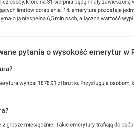
eż osoby, które na 31 sierpnia będą miały zawieszoną w
ących limitów dorabiania. 14. emerytura pozostaje je
ymało ją niespełna 6,5 mln osób, a łączna wartość wypła
awane pytania o wysokość emerytur w 
tura?
rytura wynosi 1878,91 zł brutto. Przysługuje osobom, k
ra?
 2 grosze miesięcznie. Takie emerytury trafiają do osó