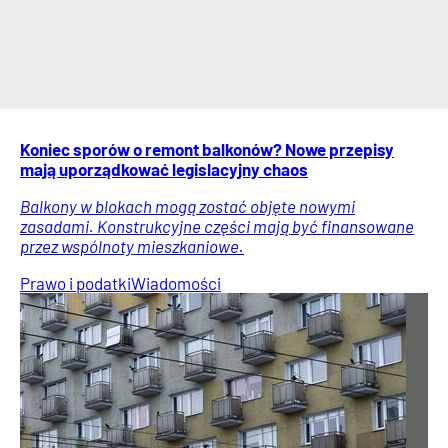
Koniec sporów o remont balkonów? Nowe przepisy
mają uporządkować legislacyjny chaos
Balkony w blokach mogą zostać objęte nowymi
zasadami. Konstrukcyjne części mają być finansowane
przez wspólnoty mieszkaniowe.
Prawo i podatki
Wiadomości