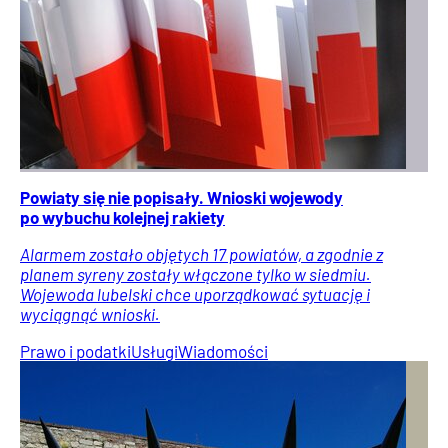
Powiaty się nie popisały. Wnioski wojewody
po wybuchu kolejnej rakiety
Alarmem zostało objętych 17 powiatów, a zgodnie z
planem syreny zostały włączone tylko w siedmiu.
Wojewoda lubelski chce uporządkować sytuację i
wyciągnąć wnioski.
Prawo i podatki
Usługi
Wiadomości