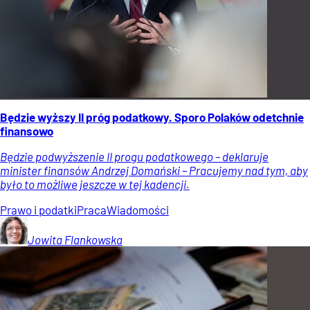
Będzie wyższy II próg podatkowy. Sporo Polaków odetchnie
finansowo
Będzie podwyższenie II progu podatkowego – deklaruje
minister finansów Andrzej Domański – Pracujemy nad tym, aby
było to możliwe jeszcze w tej kadencji.
Prawo i podatki
Praca
Wiadomości
Jowita
Flankowska