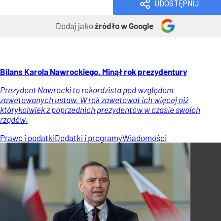
UDOSTĘPNIJ
Dodaj jako
źródło w Google
Bilans Karola Nawrockiego. Minął rok prezydentury
Prezydent Nawrocki to rekordzista pod względem
zawetowanych ustaw. W rok zawetował ich więcej niż
którykolwiek z poprzednich prezydentów w czasie swoich
rządów.
Prawo i podatki
Dodatki i programy
Wiadomości