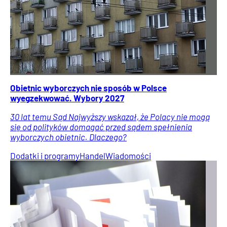
Obietnic wyborczych nie sposób w Polsce
wyegzekwować. Wybory 2027
30 lat temu Sąd Najwyższy wskazał, że Polacy nie mogą
się od polityków domagać przed sądem spełnienia
wyborczych obietnic. Dlaczego?
Dodatki i programy
Handel
Wiadomości