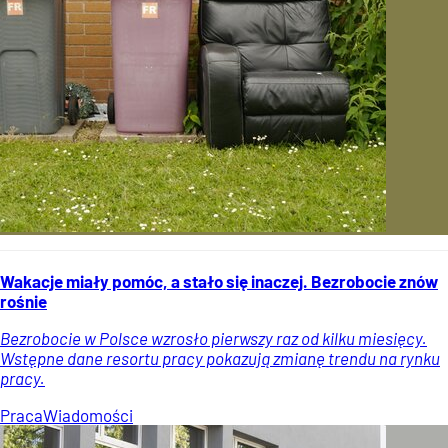
Wakacje miały pomóc, a stało się inaczej. Bezrobocie znów
rośnie
Bezrobocie w Polsce wzrosło pierwszy raz od kilku miesięcy.
Wstępne dane resortu pracy pokazują zmianę trendu na rynku
pracy.
Praca
Wiadomości