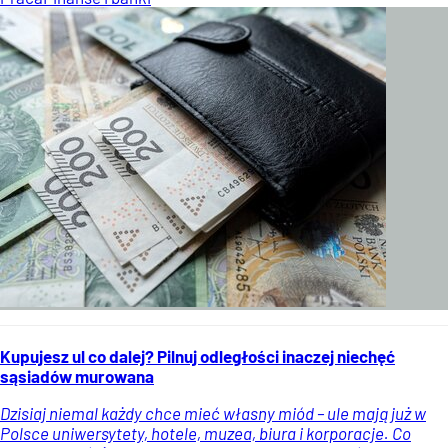
Kupujesz ul co dalej? Pilnuj odległości inaczej niechęć
sąsiadów murowana
Dzisiaj niemal każdy chce mieć własny miód – ule mają już w
Polsce uniwersytety, hotele, muzea, biura i korporacje. Co