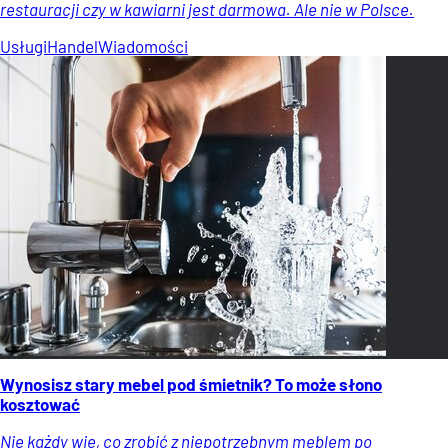
restauracji czy w kawiarni jest darmowa. Ale nie w Polsce.
Usługi
Handel
Wiadomości
Wynosisz stary mebel pod śmietnik? To może słono
kosztować
Nie każdy wie, co zrobić z niepotrzebnym meblem po