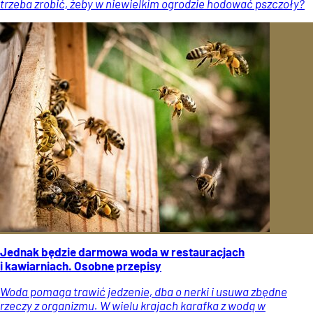
trzeba zrobić, żeby w niewielkim ogrodzie hodować pszczoły?
Jednak będzie darmowa woda w restauracjach
i kawiarniach. Osobne przepisy
Woda pomaga trawić jedzenie, dba o nerki i usuwa zbędne
rzeczy z organizmu. W wielu krajach karafka z wodą w