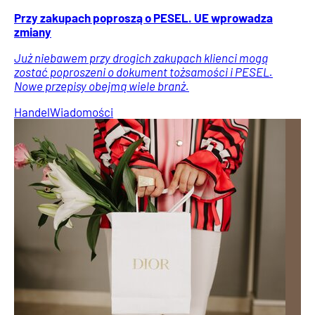
Przy zakupach poproszą o PESEL. UE wprowadza
zmiany
Już niebawem przy drogich zakupach klienci mogą
zostać poproszeni o dokument tożsamości i PESEL.
Nowe przepisy obejmą wiele branż.
Handel
Wiadomości