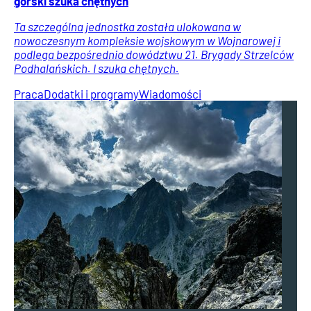
górski szuka chętnych
Ta szczególna jednostka została ulokowana w
nowoczesnym kompleksie wojskowym w Wojnarowej i
podlega bezpośrednio dowództwu 21. Brygady Strzelców
Podhalańskich. I szuka chętnych.
Praca
Dodatki i programy
Wiadomości