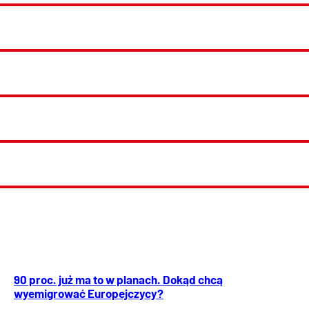
90 proc. już ma to w planach. Dokąd chcą
wyemigrować Europejczycy?