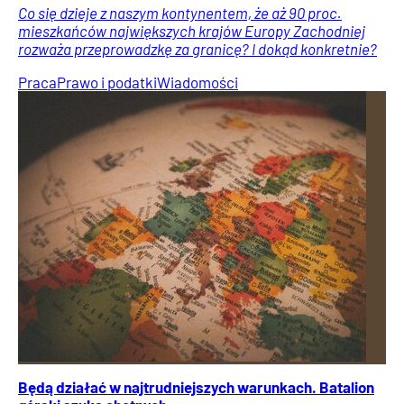
Co się dzieje z naszym kontynentem, że aż 90 proc.
mieszkańców największych krajów Europy Zachodniej
rozważa przeprowadzkę za granicę? I dokąd konkretnie?
Praca
Prawo i podatki
Wiadomości
Będą działać w najtrudniejszych warunkach. Batalion