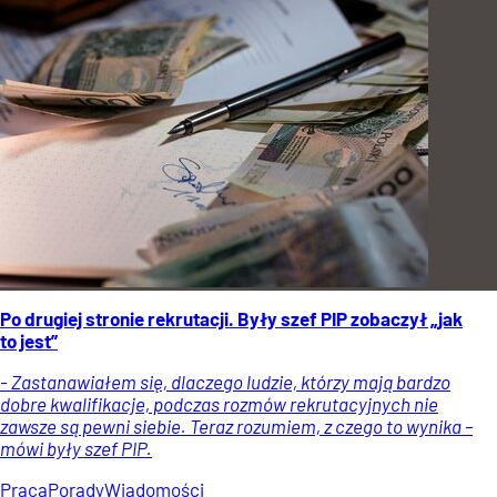
Po drugiej stronie rekrutacji. Były szef PIP zobaczył „jak
to jest”
- Zastanawiałem się, dlaczego ludzie, którzy mają bardzo
dobre kwalifikacje, podczas rozmów rekrutacyjnych nie
zawsze są pewni siebie. Teraz rozumiem, z czego to wynika –
mówi były szef PIP.
Praca
Porady
Wiadomości