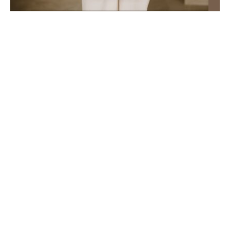
Znikająca pensja a budowanie majątku. Co się dzieje
z pieniędzmi po wypłacie?
Mało kto w Polsce myśli o zbijaniu majątku, choć każdy
powinien. Ekonomiści przekonują, że to nie jest zadanie
dla wilków z amerykańskiej ulicy Wall Street, tylko dla
każdego.
Finanse i banki
Praca
Wiadomości