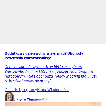
Dodatkowy dzień wolny w sierpniu? Obchody
Powstania Warszawskiego
Choć powstanie wybuchło w 1944 roku tylko w
Warszawie, dzień, w którym się zaczęło jest świętem
narodowym, które obchodzą Polacy w całym kraju. Czy
to już dzień wolny od pracy?
Dodatki i programy
Praca
Wiadomości
Jowita
Flankowska