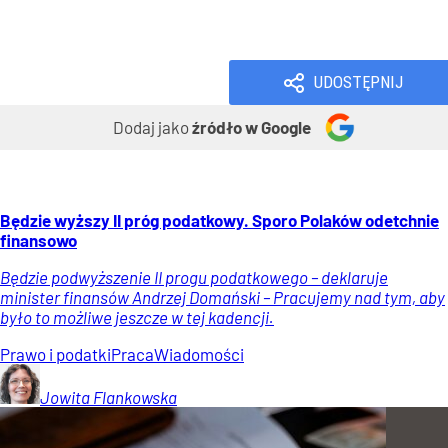
Praca
Wiadomości
UDOSTĘPNIJ
Dodaj jako
źródło w Google
Będzie wyższy II próg podatkowy. Sporo Polaków odetchnie
finansowo
Będzie podwyższenie II progu podatkowego – deklaruje
minister finansów Andrzej Domański – Pracujemy nad tym, aby
było to możliwe jeszcze w tej kadencji.
Prawo i podatki
Praca
Wiadomości
Jowita
Flankowska