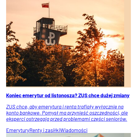
Koniec emerytur od listonosza? ZUS chce dużej zmiany
ZUS chce, aby emerytura i renta trafiały wyłącznie na
konto bankowe. Pomysł ma przynieść oszczędności, ale
eksperci ostrzegają przed problemami części seniorów.
Emerytury
Renty i zasiłki
Wiadomości