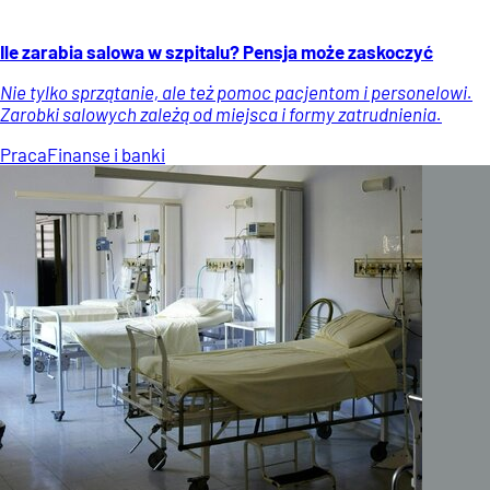
Ile zarabia salowa w szpitalu? Pensja może zaskoczyć
Nie tylko sprzątanie, ale też pomoc pacjentom i personelowi.
Zarobki salowych zależą od miejsca i formy zatrudnienia.
Praca
Finanse i banki