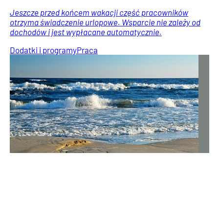
Jeszcze przed końcem wakacji część pracowników
otrzyma świadczenie urlopowe. Wsparcie nie zależy od
dochodów i jest wypłacane automatycznie.
Dodatki i programy
Praca
Nie wszyscy wiedzą o tym wniosku. Może zwiększyć 13.