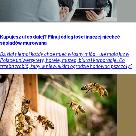
Kupujesz ul co dalej? Pilnuj odległości inaczej niechęć
sąsiadów murowana
Dzisiaj niemal każdy chce mieć własny miód – ule mają już w
Polsce uniwersytety, hotele, muzea, biura i korporacje. Co
trzeba zrobić, żeby w niewielkim ogrodzie hodować pszczoły?