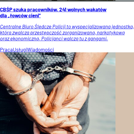
CBŚP szuka pracowników. 241 wolnych wakatów
dla „łowców cieni”
Centralne Biuro Śledcze Policji to wyspecjalizowana jednostka,
która zwalcza przestępczość zorganizowaną, narkotykową
oraz ekonomiczną. Policjanci walczą tu z gangami.
Praca
Usługi
Wiadomości