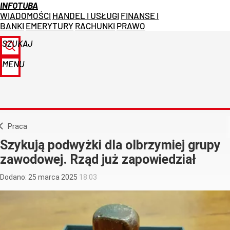
INFOTUBA
WIADOMOŚCI
HANDEL I USŁUGI
FINANSE I
BANKI
EMERYTURY
RACHUNKI
PRAWO
SZUKAJ
MENU
Praca
Szykują podwyżki dla olbrzymiej grupy
zawodowej. Rząd już zapowiedział
Dodano:
25
marca
2025
18:03