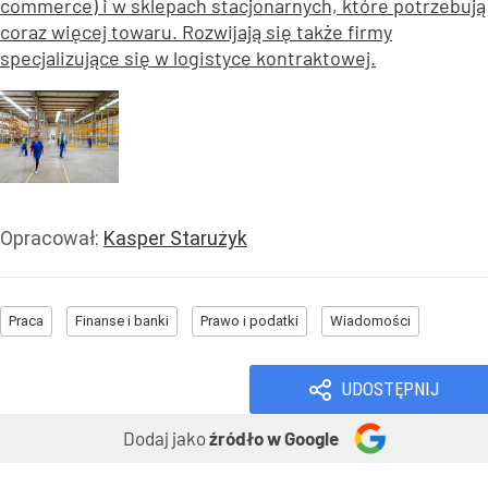
commerce) i w sklepach stacjonarnych, które potrzebują
coraz więcej towaru. Rozwijają się także firmy
specjalizujące się w logistyce kontraktowej.
Opracował:
Kasper Starużyk
Praca
Finanse i banki
Prawo i podatki
Wiadomości
UDOSTĘPNIJ
Dodaj jako
źródło w Google