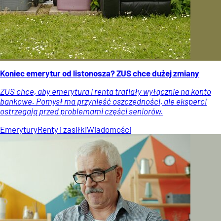
Koniec emerytur od listonosza? ZUS chce dużej zmiany
ZUS chce, aby emerytura i renta trafiały wyłącznie na konto
bankowe. Pomysł ma przynieść oszczędności, ale eksperci
ostrzegają przed problemami części seniorów.
Emerytury
Renty i zasiłki
Wiadomości