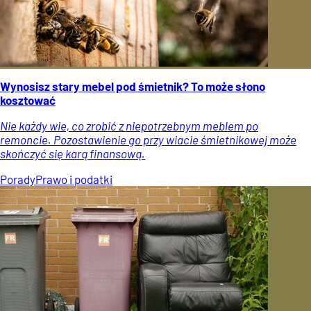
Wynosisz stary mebel pod śmietnik? To może słono
kosztować
Nie każdy wie, co zrobić z niepotrzebnym meblem po
remoncie. Pozostawienie go przy wiacie śmietnikowej może
skończyć się karą finansową.
Porady
Prawo i podatki