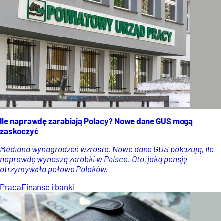
Ile naprawdę zarabiają Polacy? Nowe dane GUS mogą
zaskoczyć
Mediana wynagrodzeń wzrosła. Nowe dane GUS pokazują, ile
naprawdę wynoszą zarobki w Polsce. Oto, jaką pensję
otrzymywała połowa Polaków.
Praca
Finanse i banki