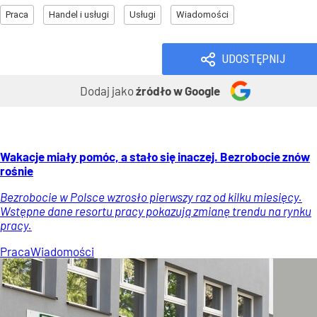
Praca
Handel i usługi
Usługi
Wiadomości
UDOSTĘPNIJ
Dodaj jako
źródło w Google
Wakacje miały pomóc, a stało się inaczej. Bezrobocie znów
rośnie
Bezrobocie w Polsce wzrosło pierwszy raz od kilku miesięcy.
Wstępne dane resortu pracy pokazują zmianę trendu na rynku
pracy.
Praca
Wiadomości