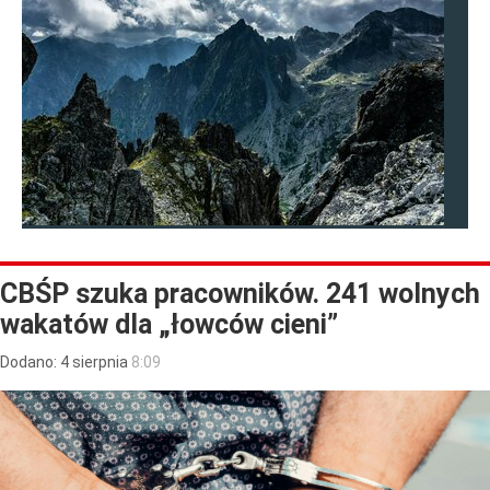
CBŚP szuka pracowników. 241 wolnych
wakatów dla „łowców cieni”
Dodano:
4
sierpnia
8:09