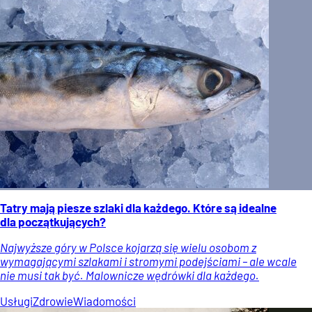
Tatry mają piesze szlaki dla każdego. Które są idealne
dla początkujących?
Najwyższe góry w Polsce kojarzą się wielu osobom z
wymagającymi szlakami i stromymi podejściami – ale wcale
nie musi tak być. Malownicze wędrówki dla każdego.
Usługi
Zdrowie
Wiadomości