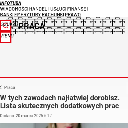
INFOTUBA
WIADOMOŚCI
HANDEL I USŁUGI
FINANSE I
BANKI
EMERYTURY
RACHUNKI
PRAWO
PRACA
SZUKAJ
MENU
Praca
W tych zawodach najłatwiej dorobisz.
Lista skutecznych dodatkowych prac
Dodano:
20
marca
2025
6:17