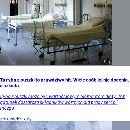
Ta ryba z puszki to prawdziwy hit. Wiele osób jej nie docenia,
a szkoda
Ryba z puszki może być wartościowym elementem diety. Ten
gatunek dostarcza składników ważnych dla pracy serca i
mózgu.
Zdrowie
Porady