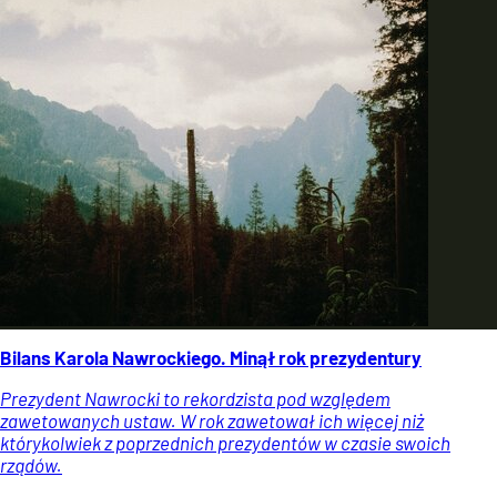
Bilans Karola Nawrockiego. Minął rok prezydentury
Prezydent Nawrocki to rekordzista pod względem
zawetowanych ustaw. W rok zawetował ich więcej niż
którykolwiek z poprzednich prezydentów w czasie swoich
rządów.