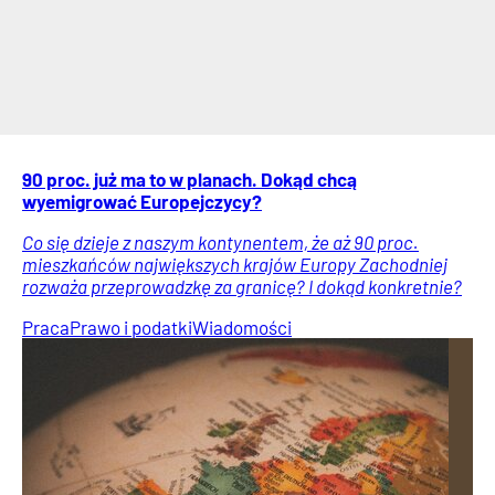
90 proc. już ma to w planach. Dokąd chcą
wyemigrować Europejczycy?
Co się dzieje z naszym kontynentem, że aż 90 proc.
mieszkańców największych krajów Europy Zachodniej
rozważa przeprowadzkę za granicę? I dokąd konkretnie?
Praca
Prawo i podatki
Wiadomości