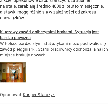
Z kolei opiekunowie osób starszych, zatrudnieni
na stałe, zarabiają średnio 4000 zł brutto miesięcznie,
a stawki mogą różnić się w zależności od zakresu
obowiązków.
Kluczowy zawód z olbrzymimi brakami. Sytuacja jest
bardzo poważna
W Polsce bardzo złymi statystykami może pochwalić się
zawód pielęgniarki. Starsi pracownicy odchodzą, a na ich
miejsce brakuje nowych.
Opracował:
Kasper Starużyk