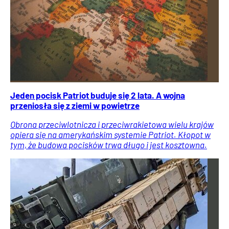
Jeden pocisk Patriot buduje się 2 lata. A wojna
przeniosła się z ziemi w powietrze
Obrona przeciwlotnicza i przeciwrakietowa wielu krajów
opiera się na amerykańskim systemie Patriot. Kłopot w
tym, że budowa pocisków trwa długo i jest kosztowna.