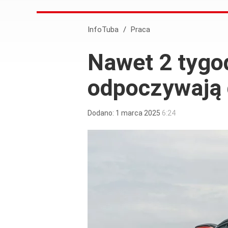
InfoTuba
/
Praca
Nawet 2 tygod
odpoczywają 
Dodano:
1
marca
2025
6:24