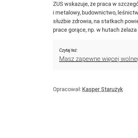
ZUS wskazuje, że praca w szczegó
i metalowy, budownictwo, leśnictwo
służbie zdrowia, na statkach pow
prace gorące, np. w hutach żelaza i
Czytaj też:
Masz zapewne więcej wolnego
Opracował:
Kasper Starużyk
Praca
Zdrowie
Wiadomości