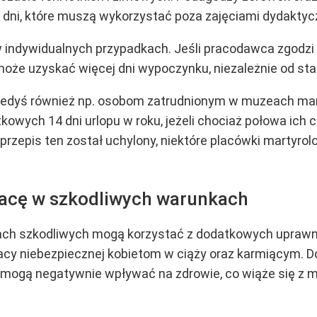
 dni, które muszą wykorzystać poza zajęciami dydaktyc
 w indywidualnych przypadkach. Jeśli pracodawca zgodzi
może uzyskać więcej dni wypoczynku, niezależnie od sta
iedyś również np. osobom zatrudnionym w muzeach mar
tkowych 14 dni urlopu w roku, jeżeli chociaż połowa ic
 przepis ten został uchylony, niektóre placówki martyr
acę w szkodliwych warunkach
ch szkodliwych mogą korzystać z dodatkowych uprawnień
racy niebezpiecznej kobietom w ciąży oraz karmiącym. 
mogą negatywnie wpływać na zdrowie, co wiąże się z m